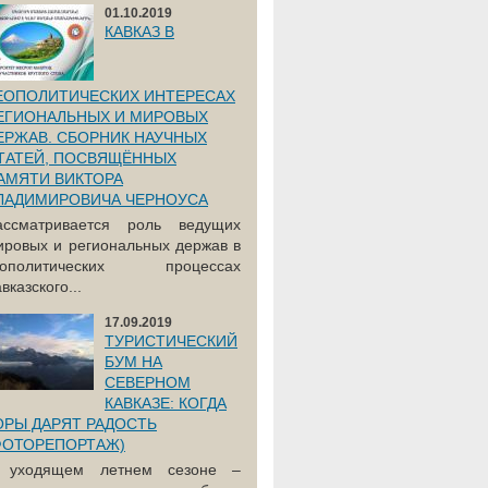
01.10.2019
КАВКАЗ В
ЕОПОЛИТИЧЕСКИХ ИНТЕРЕСАХ
ЕГИОНАЛЬНЫХ И МИРОВЫХ
ЕРЖАВ. СБОРНИК НАУЧНЫХ
ТАТЕЙ, ПОСВЯЩЁННЫХ
АМЯТИ ВИКТОРА
ЛАДИМИРОВИЧА ЧЕРНОУСА
ассматривается роль ведущих
ировых и региональных держав в
еополитических процессах
вказского...
17.09.2019
ТУРИСТИЧЕСКИЙ
БУМ НА
СЕВЕРНОМ
КАВКАЗЕ: КОГДА
ОРЫ ДАРЯТ РАДОСТЬ
ФОТОРЕПОРТАЖ)
 уходящем летнем сезоне –