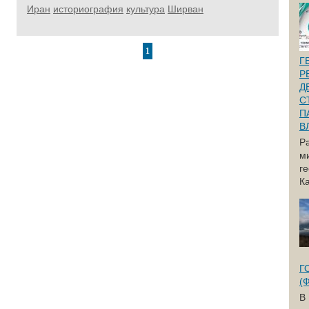
Иран
историография
культура
Ширван
1
Г
Р
Д
С
П
В
Р
м
г
Ка
Г
(
В