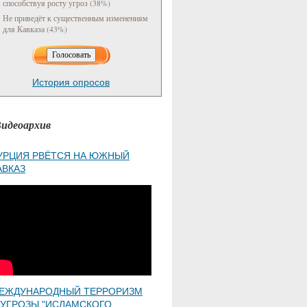
способствуя росту угроз (38%)
Не приведёт к существенным изменениям
для Кавказа (43%)
История опросов
идеоархив
УРЦИЯ РВЁТСЯ НА ЮЖНЫЙ
АВКАЗ
ЕЖДУНАРОДНЫЙ ТЕРРОРИЗМ
 УГРОЗЫ "ИСЛАМСКОГО