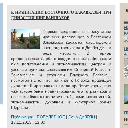
В
К ИРАНИЗАЦИИ ВОСТОЧНОГО ЗАКАВКАЗЬЯ ПРИ
ДИНАСТИИ ШИРВАНШАХОВ
09
Н
Первые сведения о присутствии
К
иранских поселенцев в Восточном
Закавказье касаются сасанидского
военного гарнизона в Дербенде... и
П
ряда «ворот»... В период
А
средневековья Дербент входил в состав Ширвана и
был политическим и экономическим центром и
узловым пунктом, связывавшим Северный Кавказ с
Закавказьем и странами Ближнего Востока...
несмотря на то, что, начиная с IX века, правящая
династия Ширваншахов имела арабские корни, она
уже вскоре была иранизирована, что отразилось и
на всех областях политической, административной,
экономической, духовной и культурной жизни
Ширвана.
П
Публикации
|
ПОПУЛЯРНОЕ
|
Сона ДАВТЯН
|
И
13.11.2013 | 12:00