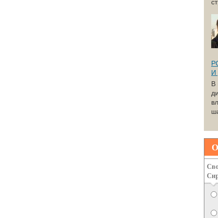
с
Р
И
В
д
вл
ша
О
Сво
Си