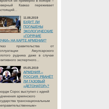
акроется он примерно в ноябре –
еверный Кавказ переживает
астоящий...
11.08.2019
БУДУТ ЛИ
ПОГАШЕНЫ
ЭКОЛОГИЧЕСКИЕ
«ГОРЯЧИЕ
ОЧКИ» НА КАРТЕ АРМЕНИИ?
тказ правительства от
ксплуатации Амулсарского
олотого рудника даже в случае
зитивного экспертного...
05.05.2019
АРМЕНИЯ –
РОССИЯ: РВАНЁТ
ЛИ ГАЗОВЫЙ
«ДЕТОНАТОР»?
жордж Сорос выступил с идеей
одчинения армянского
осударства транснациональным
неправительственным»