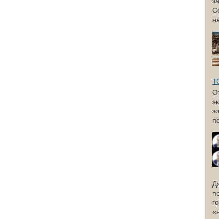
з
С
н
Т
О
э
з
по
Д
п
г
«