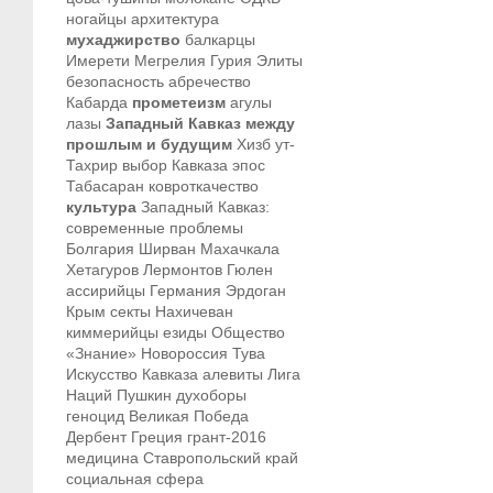
ногайцы
архитектура
мухаджирство
балкарцы
Имерети
Мегрелия
Гурия
Элиты
безопасность
абречество
Кабарда
прометеизм
агулы
лазы
Западный Кавказ между
прошлым и будущим
Хизб ут-
Тахрир
выбор Кавказа
эпос
Табасаран
ковроткачество
культура
Западный Кавказ:
современные проблемы
Болгария
Ширван
Махачкала
Хетагуров
Лермонтов
Гюлен
ассирийцы
Германия
Эрдоган
Крым
секты
Нахичеван
киммерийцы
езиды
Общество
«Знание»
Новороссия
Тува
Искусство Кавказа
алевиты
Лига
Наций
Пушкин
духоборы
геноцид
Великая Победа
Дербент
Греция
грант-2016
медицина
Ставропольский край
социальная сфера