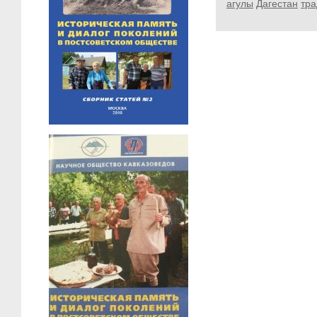
агулы
Дагестан
тр