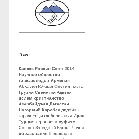
Теги
Кавказ
Россия
Сочи-2014
Научное общество
кавказоведов
Армения
Абхазия
Южная Осетия
нарты
Грузия
Сванетия
Адыгея
ислам
христианство
Азербайджан
Дагестан
Нагорный Карабах
дидойцы
карачаевцы
глобализация
Иран
Турция
терроризм
суфизм
Северо-Западный Кавказ
Чечня
образование
Швейцария