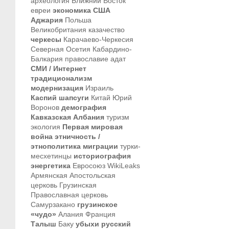
археология
Ближний Восток
евреи
экономика
США
Аджария
Польша
Великобритания
казачество
черкесы
Карачаево-Черкесия
Северная Осетия
Кабардино-
Балкария
православие
адат
СМИ / Интернет
традиционализм
модернизация
Израиль
Каспий
шапсуги
Китай
Юрий
Воронов
демография
Кавказская Албания
туризм
экология
Первая мировая
война
этничность /
этнополитика
миграции
турки-
месхетинцы
историография
энергетика
Евросоюз
WikiLeaks
Армянская Апостольская
церковь
Грузинская
Православная церковь
Самурзакано
грузинское
«чудо»
Алания
Франция
Талыш
Баку
убыхи
русский