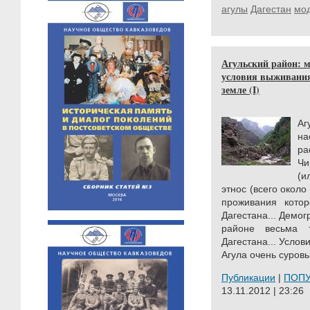
агулы
Дагестан
мо
Агульский район: 
условия выживания
земле (I)
Аг
н
ра
Чи
(и
этнос (всего около
проживания котор
Дагестана... Демо
районе весьма 
Дагестана... Услов
Агула очень суровы
Публикации
|
ПОП
13.11.2012 | 23:26