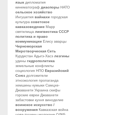
язык
дипломатия
кинематограф
диаспоры
НАТО
сельское хозяйство
Ингушетия
вайнахи
городская
культура
советское
кавказоведение
Марр
святилища
лингвистика
СССР
политика и право
коммуникации
Елису
аварцы
Черноморская
Миротворческая Сеть
Курдистан
Адыгэ-Хасэ
лезгины
удины
гидрополитика
земельные конфликты
социология
НПО
Евразийский
Союз
долгожители
этноэкология
пропаганда
хемшины
кумыки
Самцхе-
Джавахети
Украина
скифы
горские евреи
Джавахети
забастовки
кухня
виноделие
воинское искусство /
вооружения
Кавказская война
цова-тушины
молокане
ОДКБ