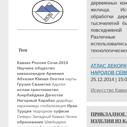
деревянных кон
жилища. Иск
обработки дер
тысячелетий б
повседневно
Различные 
использовалис
Теги
технологически
Кавказ
Россия
Сочи-2014
АТЛАС ДЕКОРА
Научное общество
НАРОДОВ СЕВ
кавказоведов
Армения
Абхазия
Южная Осетия
нарты
25.12.2014 | 15:
Грузия
Сванетия
Адыгея
ислам
христианство
Искусство Кавк
Азербайджан
Дагестан
Нагорный Карабах
дидойцы
карачаевцы
глобализация
Иран
Турция
терроризм
суфизм
ПРИКЛАДНОЕ 
Северо-Западный Кавказ
Чечня
ИЗДЕЛИЯ ИЗ 
образование
Швейцария