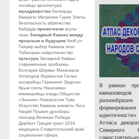
ногайцы
архитектура
мухаджирство
балкарцы
Имерети
Мегрелия
Гурия
Элиты
безопасность
абречество
Кабарда
прометеизм
агулы
лазы
Западный Кавказ между
прошлым и будущим
Хизб ут-
Тахрир
выбор Кавказа
эпос
Табасаран
ковроткачество
культура
Западный Кавказ:
современные проблемы
Болгария
Ширван
Махачкала
Хетагуров
Лермонтов
Гюлен
ассирийцы
Германия
Эрдоган
В рамках про
Крым
секты
Нахичеван
кавказовед
киммерийцы
езиды
Общество
«Знание»
Новороссия
Тува
разнообраз
Искусство Кавказа
алевиты
Лига
формирован
Наций
Пушкин
духоборы
идентичности» 
геноцид
Великая Победа
Атласа декора
Дербент
Греция
грант-2016
медицина
Ставропольский край
Северного 
социальная сфера
самостояте