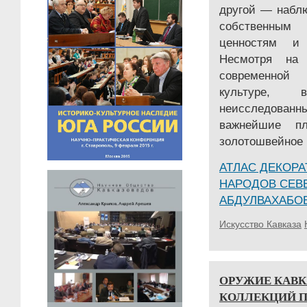
другой — набл
собственным 
ценностям и 
Несмотря на
современной
культуре,
неисследованн
важнейшие п
золотошвейное и
АТЛАС ДЕКОРА
НАРОДОВ СЕВ
АБДУЛВАХАБО
Искусство Кавказа
ОРУЖИЕ КАВК
КОЛЛЕКЦИЙ 