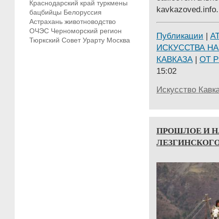
Краснодарский край
туркмены
kavkazoved.info.
бацбийцы
Белоруссия
Астрахань
животноводство
ОЧЭС
Черноморский регион
Публикации
|
А
Тюркский Совет
Урарту
Москва
ИСКУССТВА Н
КАВКАЗА
|
ОТ 
15:02
Искусство Кавк
ПРОШЛОЕ И 
ЛЕЗГИНСКОГО