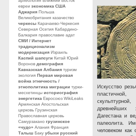
археология
Ближний Восток
евреи
экономика
США
Аджария
Польша
Великобритания
казачество
черкесы
Карачаево-Черкесия
Северная Осетия
Кабардино-
Балкария
православие
адат
СМИ / Интернет
традиционализм
модернизация
Израиль
Каспий
шапсуги
Китай
Юрий
Воронов
демография
Кавказская Албания
туризм
экология
Первая мировая
война
этничность /
Искусство рез
этнополитика
миграции
турки-
месхетинцы
историография
пластичной,
энергетика
Евросоюз
WikiLeaks
скульптурно
Армянская Апостольская
древнейших х
церковь
Грузинская
Дагестана и в
Православная церковь
Самурзакано
грузинское
палеолита. И
«чудо»
Алания
Франция
человеком как
Талыш
Баку
убыхи
русский