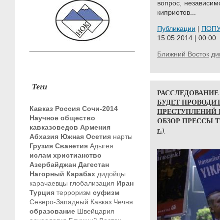
вопрос, независим
киприотов...
Публикации
|
ПОП
15.05.2014 | 00:00
Ближний Восток
ди
Теги
РАССЛЕДОВАНИЕ
БУДЕТ ПРОВОДИ
Кавказ
Россия
Сочи-2014
ПРЕСТУПЛЕНИЙ 
Научное общество
ОБЗОР ПРЕССЫ ТУР
кавказоведов
Армения
г.)
Абхазия
Южная Осетия
нарты
Грузия
Сванетия
Адыгея
ислам
христианство
Азербайджан
Дагестан
Нагорный Карабах
дидойцы
карачаевцы
глобализация
Иран
Турция
терроризм
суфизм
Северо-Западный Кавказ
Чечня
образование
Швейцария