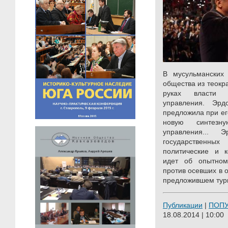
В мусульманских
общества из теокр
руках власти к
управления. Эрд
предложила при ег
новую синтезну
управления... 
государственн
политические и к
идет об опытном
против осевших в 
предложившем турк
Публикации
|
ПОП
18.08.2014 | 10:00