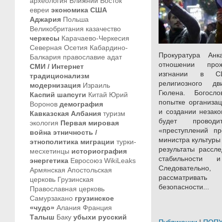
археология
Ближний Восток
евреи
экономика
США
Аджария
Польша
Великобритания
казачество
черкесы
Карачаево-Черкесия
Северная Осетия
Кабардино-
Прокуратура Ан
Балкария
православие
адат
отношении про
СМИ / Интернет
изгнании в СШ
традиционализм
религиозного д
модернизация
Израиль
Гюлена. Богосло
Каспий
шапсуги
Китай
Юрий
попытке организац
Воронов
демография
и создании незако
Кавказская Албания
туризм
будет проводи
экология
Первая мировая
«преступлений пр
война
этничность /
министра культуры
этнополитика
миграции
турки-
результаты рассл
месхетинцы
историография
стабильности 
энергетика
Евросоюз
WikiLeaks
Следовательно
Армянская Апостольская
рассматривать
церковь
Грузинская
безопасности...
Православная церковь
Самурзакано
грузинское
«чудо»
Алания
Франция
Талыш
Баку
убыхи
русский