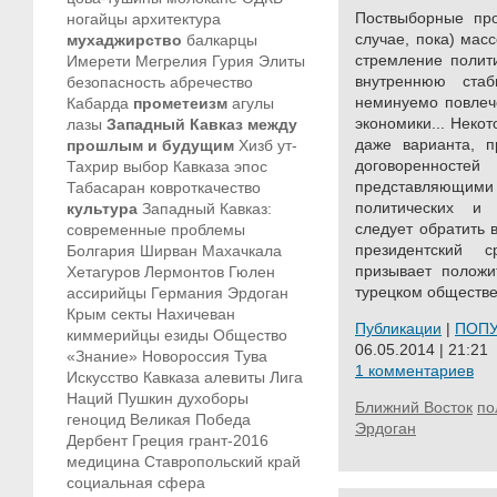
Поствыборные про
ногайцы
архитектура
случае, пока) мас
мухаджирство
балкарцы
стремление полит
Имерети
Мегрелия
Гурия
Элиты
внутреннюю стаб
безопасность
абречество
неминуемо повлеч
Кабарда
прометеизм
агулы
экономики... Неко
лазы
Западный Кавказ между
даже варианта, п
прошлым и будущим
Хизб ут-
договоренносте
Тахрир
выбор Кавказа
эпос
представляющ
Табасаран
ковроткачество
политических и 
культура
Западный Кавказ:
следует обратить
современные проблемы
президентский 
Болгария
Ширван
Махачкала
призывает положи
Хетагуров
Лермонтов
Гюлен
турецком обществе
ассирийцы
Германия
Эрдоган
Крым
секты
Нахичеван
Публикации
|
ПОП
киммерийцы
езиды
Общество
06.05.2014 | 21:21
«Знание»
Новороссия
Тува
1 комментариев
Искусство Кавказа
алевиты
Лига
Наций
Пушкин
духоборы
Ближний Восток
по
геноцид
Великая Победа
Эрдоган
Дербент
Греция
грант-2016
медицина
Ставропольский край
социальная сфера