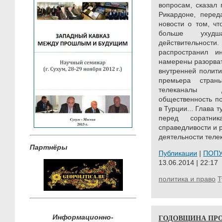
вопросам, сказал
Рикардоне, перед
новости о том, ч
больше ухудш
действительнос
распространил 
намерены разорват
внутренней полити
премьера стран
телеканалы д
общественность п
в Турции... Глава 
перед соратни
справедливости и р
деятельности теле
Партнёры
Публикации
|
ПОП
13.06.2014 | 22:17
политика и право
Т
ГОДОВЩИНА ПРОТ
Информационно-