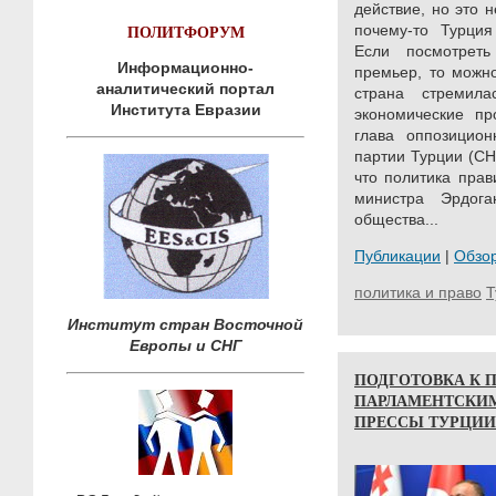
действие, но это 
ПОЛИТФОРУМ
почему-то Турция
Если посмотрет
Информационно-
премьер, то можно
аналитический портал
страна стремил
Института Евразии
экономические пр
глава оппозицион
партии Турции (CH
что политика прав
министра Эрдог
общества...
Публикации
|
Обзо
политика и право
Т
Институт стран Восточной
Европы и СНГ
ПОДГОТОВКА К 
ПАРЛАМЕНТСКИМ
ПРЕССЫ ТУРЦИИ (5 