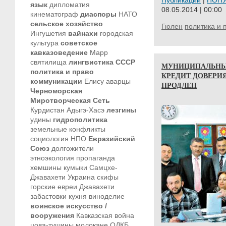
Публикации
|
ПОП
язык
дипломатия
08.05.2014 | 00:00
кинематограф
диаспоры
НАТО
сельское хозяйство
Гюлен
политика и 
Ингушетия
вайнахи
городская
культура
советское
кавказоведение
Марр
святилища
лингвистика
СССР
МУНИЦИПАЛЬНЫЕ
политика и право
КРЕДИТ ДОВЕРИ
коммуникации
Елису
аварцы
ПРОДЛЕН
Черноморская
Миротворческая Сеть
Курдистан
Адыгэ-Хасэ
лезгины
удины
гидрополитика
земельные конфликты
социология
НПО
Евразийский
Союз
долгожители
этноэкология
пропаганда
хемшины
кумыки
Самцхе-
Джавахети
Украина
скифы
горские евреи
Джавахети
забастовки
кухня
виноделие
воинское искусство /
вооружения
Кавказская война
цова-тушины
молокане
ОДКБ