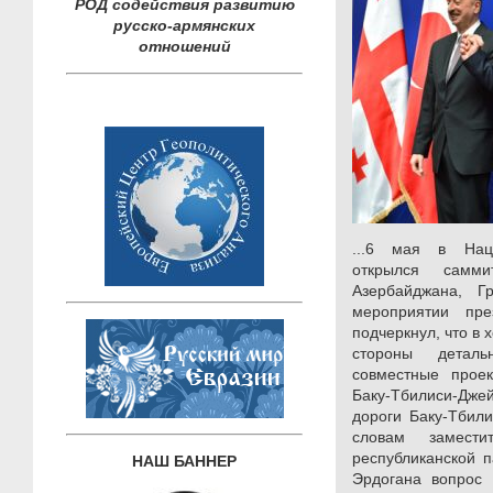
РОД содействия развитию
русско-армянских
отношений
...6 мая в Нац
открылся самм
Азербайджана, Г
мероприятии пр
подчеркнул, что в
стороны деталь
совместные прое
Баку-Тбилиси-Дже
дороги Баку-Тбили
словам замести
республиканской п
НАШ БАННЕР
Эрдогана вопрос 