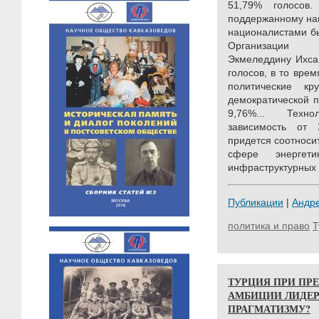
51,79% голосов
поддержанному на
националистами б
Организации и
Экмеледдину Ихса
голосов, в то вре
политические кр
демократической 
9,76%... Техн
зависимость от 
придется соотноси
сфере энергет
инфраструктурных п
Публикации
|
Андр
политика и право
Т
ТУРЦИЯ ПРИ ПРЕ
АМБИЦИИ ЛИДЕР
ПРАГМАТИЗМУ?