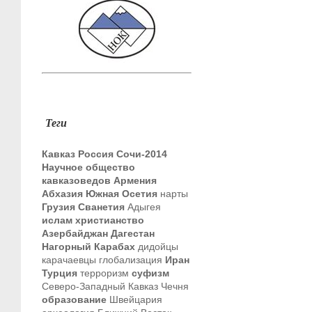
Теги
Кавказ
Россия
Сочи-2014
Научное общество
кавказоведов
Армения
Абхазия
Южная Осетия
нарты
Грузия
Сванетия
Адыгея
ислам
христианство
Азербайджан
Дагестан
Нагорный Карабах
дидойцы
карачаевцы
глобализация
Иран
Турция
терроризм
суфизм
Северо-Западный Кавказ
Чечня
образование
Швейцария