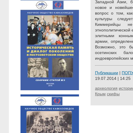
Западной Азии, б
новое и новейше
вопрос о том, ка
культуры следуе
Киммерийцы не
этнополитической 
элитными конны
армии, определенн
Возможно, это б
осетинских ба
индоевропейских м
Публикации
|
ПОП
19.07.2014 | 14:25
археология
истори
Крым
скифы