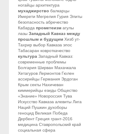
ногайцы
архитектура
мухаджирство
балкарцы
Имерети
Мегрелия
Гурия
Элиты
безопасность
абречество
Кабарда
прометеизм
агулы
лазы
Западный Кавказ между
прошлым и будущим
Хизб ут-
Тахрир
выбор Кавказа
эпос
Табасаран
ковроткачество
культура
Западный Кавказ:
современные проблемы
Болгария
Ширван
Махачкала
Хетагуров
Лермонтов
Гюлен
ассирийцы
Германия
Эрдоган
Крым
секты
Нахичеван
киммерийцы
езиды
Общество
«Знание»
Новороссия
Тува
Искусство Кавказа
алевиты
Лига
Наций
Пушкин
духоборы
геноцид
Великая Победа
Дербент
Греция
грант-2016
медицина
Ставропольский край
социальная сфера