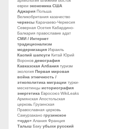
археология
Ближний Восток
евреи
экономика
США
Аджария
Польша
Великобритания
казачество
черкесы
Карачаево-Черкесия
Северная Осетия
Кабардино-
Балкария
православие
адат
СМИ / Интернет
традиционализм
модернизация
Израиль
Каспий
шапсуги
Китай
Юрий
Воронов
демография
Кавказская Албания
туризм
экология
Первая мировая
война
этничность /
этнополитика
миграции
турки-
месхетинцы
историография
энергетика
Евросоюз
WikiLeaks
Армянская Апостольская
церковь
Грузинская
Православная церковь
Самурзакано
грузинское
«чудо»
Алания
Франция
Талыш
Баку
убыхи
русский