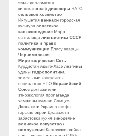
язык
дипломатия
кинематограф
диаспоры
НАТО
сельское хозяйство
Ингушетия
вайнахи
городская
культура
советское
кавказоведение
Марр
святилища
лингвистика
СССР
политика и право
коммуникации
Елису
аварцы
Черноморская
Миротворческая Сеть
Курдистан
Адыгэ-Хасэ
лезгины
удины
гидрополитика
земельные конфликты
социология
НПО
Евразийский
Союз
долгожители
этноэкология
пропаганда
хемшины
кумыки
Самцхе-
Джавахети
Украина
скифы
горские евреи
Джавахети
забастовки
кухня
виноделие
воинское искусство /
вооружения
Кавказская война
цова-тушины
молокане
ОДКБ