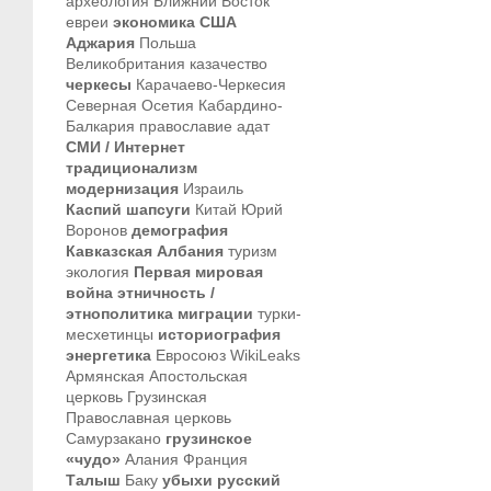
археология
Ближний Восток
евреи
экономика
США
Аджария
Польша
Великобритания
казачество
черкесы
Карачаево-Черкесия
Северная Осетия
Кабардино-
Балкария
православие
адат
СМИ / Интернет
традиционализм
модернизация
Израиль
Каспий
шапсуги
Китай
Юрий
Воронов
демография
Кавказская Албания
туризм
экология
Первая мировая
война
этничность /
этнополитика
миграции
турки-
месхетинцы
историография
энергетика
Евросоюз
WikiLeaks
Армянская Апостольская
церковь
Грузинская
Православная церковь
Самурзакано
грузинское
«чудо»
Алания
Франция
Талыш
Баку
убыхи
русский