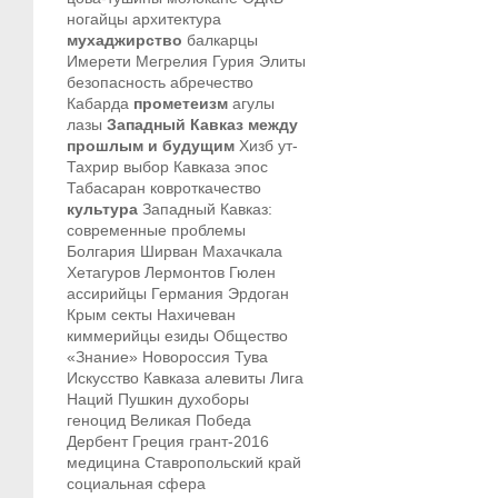
ногайцы
архитектура
мухаджирство
балкарцы
Имерети
Мегрелия
Гурия
Элиты
безопасность
абречество
Кабарда
прометеизм
агулы
лазы
Западный Кавказ между
прошлым и будущим
Хизб ут-
Тахрир
выбор Кавказа
эпос
Табасаран
ковроткачество
культура
Западный Кавказ:
современные проблемы
Болгария
Ширван
Махачкала
Хетагуров
Лермонтов
Гюлен
ассирийцы
Германия
Эрдоган
Крым
секты
Нахичеван
киммерийцы
езиды
Общество
«Знание»
Новороссия
Тува
Искусство Кавказа
алевиты
Лига
Наций
Пушкин
духоборы
геноцид
Великая Победа
Дербент
Греция
грант-2016
медицина
Ставропольский край
социальная сфера