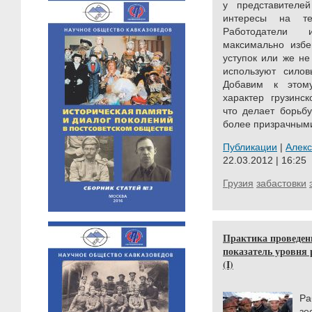
у представителе
интересы на те
Работодатели 
максимально избе
уступок или же не
используют силов
Добавим к этому
характер грузинск
что делает борьб
более призрачными
Публикации
|
Алек
22.03.2012 | 16:25
Грузия
забастовки
Практика проведени
показатель уровня 
(I)
Ра
з