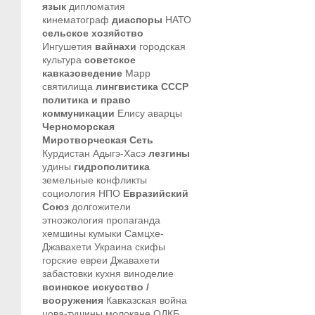
язык
дипломатия
кинематограф
диаспоры
НАТО
сельское хозяйство
Ингушетия
вайнахи
городская
культура
советское
кавказоведение
Марр
святилища
лингвистика
СССР
политика и право
коммуникации
Елису
аварцы
Черноморская
Миротворческая Сеть
Курдистан
Адыгэ-Хасэ
лезгины
удины
гидрополитика
земельные конфликты
социология
НПО
Евразийский
Союз
долгожители
этноэкология
пропаганда
хемшины
кумыки
Самцхе-
Джавахети
Украина
скифы
горские евреи
Джавахети
забастовки
кухня
виноделие
воинское искусство /
вооружения
Кавказская война
цова-тушины
молокане
ОДКБ