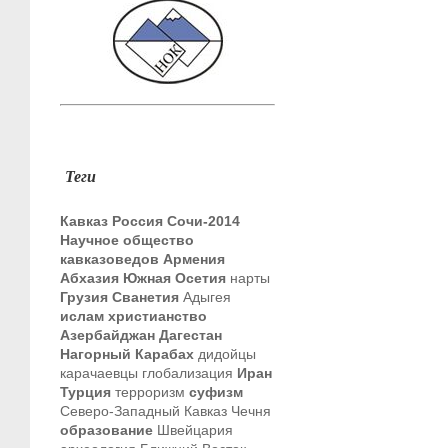
Теги
Кавказ
Россия
Сочи-2014
Научное общество
кавказоведов
Армения
Абхазия
Южная Осетия
нарты
Грузия
Сванетия
Адыгея
ислам
христианство
Азербайджан
Дагестан
Нагорный Карабах
дидойцы
карачаевцы
глобализация
Иран
Турция
терроризм
суфизм
Северо-Западный Кавказ
Чечня
образование
Швейцария