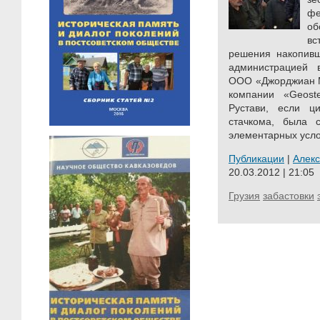
фе
о
вс
решения накопивш
администрацией 
ООО «Джорджиан М
компании «Geost
Рустави, если ци
стачкома, была с
элементарных усло
Публикации
|
Алек
20.03.2012 | 21:05
Грузия
забастовки