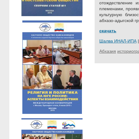
отождествление и
племенами, проявл
культурную близо
абхазо-адыгской г
скачать
Шалва ИНАЛ-ИПА
|
Абхазия
историог