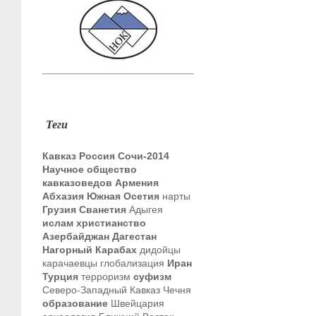
Теги
Кавказ
Россия
Сочи-2014
Научное общество
кавказоведов
Армения
Абхазия
Южная Осетия
нарты
Грузия
Сванетия
Адыгея
ислам
христианство
Азербайджан
Дагестан
Нагорный Карабах
дидойцы
карачаевцы
глобализация
Иран
Турция
терроризм
суфизм
Северо-Западный Кавказ
Чечня
образование
Швейцария