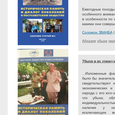
Ежегодные походы
особенного вниман
в особенности по
какими они соверш
Соломон ЗВАНБА
|
Абхазия
убыхи
чер
Убыхи и их этнокул
...Изложенные фа
было бы значитель
свидетельствуют 
экономических и 
народа с его юго-
что убыхи, обл
индивидуальностью
наличие у них
исключающее в