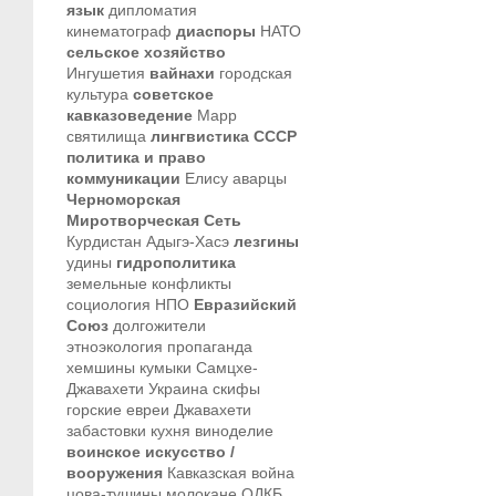
язык
дипломатия
кинематограф
диаспоры
НАТО
сельское хозяйство
Ингушетия
вайнахи
городская
культура
советское
кавказоведение
Марр
святилища
лингвистика
СССР
политика и право
коммуникации
Елису
аварцы
Черноморская
Миротворческая Сеть
Курдистан
Адыгэ-Хасэ
лезгины
удины
гидрополитика
земельные конфликты
социология
НПО
Евразийский
Союз
долгожители
этноэкология
пропаганда
хемшины
кумыки
Самцхе-
Джавахети
Украина
скифы
горские евреи
Джавахети
забастовки
кухня
виноделие
воинское искусство /
вооружения
Кавказская война
цова-тушины
молокане
ОДКБ