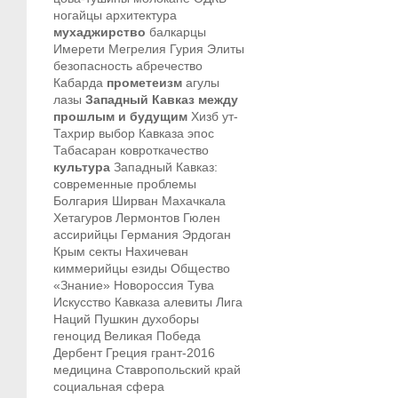
ногайцы
архитектура
мухаджирство
балкарцы
Имерети
Мегрелия
Гурия
Элиты
безопасность
абречество
Кабарда
прометеизм
агулы
лазы
Западный Кавказ между
прошлым и будущим
Хизб ут-
Тахрир
выбор Кавказа
эпос
Табасаран
ковроткачество
культура
Западный Кавказ:
современные проблемы
Болгария
Ширван
Махачкала
Хетагуров
Лермонтов
Гюлен
ассирийцы
Германия
Эрдоган
Крым
секты
Нахичеван
киммерийцы
езиды
Общество
«Знание»
Новороссия
Тува
Искусство Кавказа
алевиты
Лига
Наций
Пушкин
духоборы
геноцид
Великая Победа
Дербент
Греция
грант-2016
медицина
Ставропольский край
социальная сфера