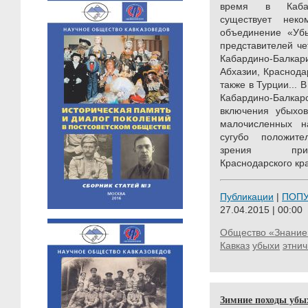
время в Кабард
существует нек
объединение «Убы
представителей ч
Кабардино-Балкари
Абхазии, Краснода
также в Турции... 
Кабардино-Балк
включения убыхо
малочисленных н
сугубо положител
зрения приде
Краснодарского кра
Публикации
|
ПОП
27.04.2015 | 00:00
Общество «Знание
Кавказ
убыхи
этнич
Зимние походы убы