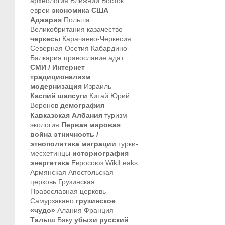
археология
Ближний Восток
евреи
экономика
США
Аджария
Польша
Великобритания
казачество
черкесы
Карачаево-Черкесия
Северная Осетия
Кабардино-
Балкария
православие
адат
СМИ / Интернет
традиционализм
модернизация
Израиль
Каспий
шапсуги
Китай
Юрий
Воронов
демография
Кавказская Албания
туризм
экология
Первая мировая
война
этничность /
этнополитика
миграции
турки-
месхетинцы
историография
энергетика
Евросоюз
WikiLeaks
Армянская Апостольская
церковь
Грузинская
Православная церковь
Самурзакано
грузинское
«чудо»
Алания
Франция
Талыш
Баку
убыхи
русский