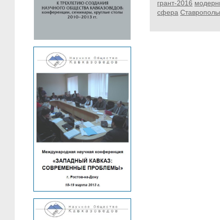
грант-2016
модерн
сфера
Ставрополь