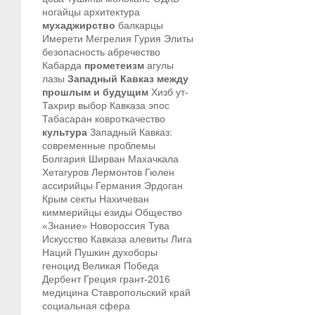
ногайцы
архитектура
мухаджирство
балкарцы
Имерети
Мегрелия
Гурия
Элиты
безопасность
абречество
Кабарда
прометеизм
агулы
лазы
Западный Кавказ между
прошлым и будущим
Хизб ут-
Тахрир
выбор Кавказа
эпос
Табасаран
ковроткачество
культура
Западный Кавказ:
современные проблемы
Болгария
Ширван
Махачкала
Хетагуров
Лермонтов
Гюлен
ассирийцы
Германия
Эрдоган
Крым
секты
Нахичеван
киммерийцы
езиды
Общество
«Знание»
Новороссия
Тува
Искусство Кавказа
алевиты
Лига
Наций
Пушкин
духоборы
геноцид
Великая Победа
Дербент
Греция
грант-2016
медицина
Ставропольский край
социальная сфера