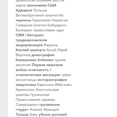
археология
Ближний Восток
евреи
экономика
США
Аджария
Польша
Великобритания
казачество
черкесы
Карачаево-Черкесия
Северная Осетия
Кабардино-
Балкария
православие
адат
СМИ / Интернет
традиционализм
модернизация
Израиль
Каспий
шапсуги
Китай
Юрий
Воронов
демография
Кавказская Албания
туризм
экология
Первая мировая
война
этничность /
этнополитика
миграции
турки-
месхетинцы
историография
энергетика
Евросоюз
WikiLeaks
Армянская Апостольская
церковь
Грузинская
Православная церковь
Самурзакано
грузинское
«чудо»
Алания
Франция
Талыш
Баку
убыхи
русский