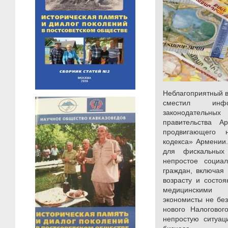
Неблагоприятный 
сместил ин
законодательны
правительства А
продвигающего 
кодекса» Армении.
для фискальных
непростое социа
граждан, включая
возрасту и состо
медицинскими 
экономисты не без
нового Налоговог
непростую ситуац