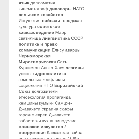
язык
дипломатия
кинематограф
диаспоры
НАТО
сельское хозяйство
Ингушетия
вайнахи
городская
культура
советское
кавказоведение
Марр
святилища
лингвистика
СССР
политика и право
коммуникации
Елису
аварцы
Черноморская
Миротворческая Сеть
Курдистан
Адыгэ-Хасэ
лезгины
удины
гидрополитика
земельные конфликты
социология
НПО
Евразийский
Союз
долгожители
этноэкология
пропаганда
хемшины
кумыки
Самцхе-
Джавахети
Украина
скифы
горские евреи
Джавахети
забастовки
кухня
виноделие
воинское искусство /
вооружения
Кавказская война
цова-тушины
молокане
ОДКБ