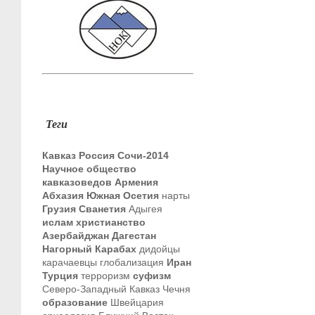
Теги
Кавказ
Россия
Сочи-2014
Научное общество
кавказоведов
Армения
Абхазия
Южная Осетия
нарты
Грузия
Сванетия
Адыгея
ислам
христианство
Азербайджан
Дагестан
Нагорный Карабах
дидойцы
карачаевцы
глобализация
Иран
Турция
терроризм
суфизм
Северо-Западный Кавказ
Чечня
образование
Швейцария