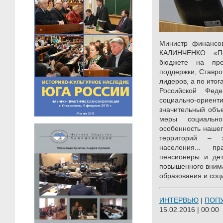
Министр финансов
КАЛИНЧЕНКО: «П
бюджете на пре
поддержки, Ставро
лидеров, а по итог
Российской Фед
социально-орие
значительный объ
меры социально
особенность нашег
территорий – э
населения... 
пенсионеры и дети
повышенного внима
образования и соц
ИНТЕРВЬЮ
|
ПОП
15.02.2016 | 00:00