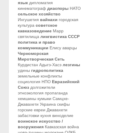
язык
дипломатия
кинематограф
диаспоры
НАТО
сельское хозяйство
Ингушетия
вайнахи
городская
культура
советское
кавказоведение
Марр
святилища
лингвистика
СССР
политика и право
коммуникации
Елису
аварцы
Черноморская
Миротворческая Сеть
Курдистан
Адыгэ-Хасэ
лезгины
удины
гидрополитика
земельные конфликты
социология
НПО
Евразийский
Союз
долгожители
этноэкология
пропаганда
хемшины
кумыки
Самцхе-
Джавахети
Украина
скифы
горские евреи
Джавахети
забастовки
кухня
виноделие
воинское искусство /
вооружения
Кавказская война
цова-тушины
молокане
ОДКБ