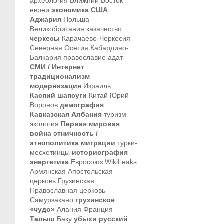
археология
Ближний Восток
евреи
экономика
США
Аджария
Польша
Великобритания
казачество
черкесы
Карачаево-Черкесия
Северная Осетия
Кабардино-
Балкария
православие
адат
СМИ / Интернет
традиционализм
модернизация
Израиль
Каспий
шапсуги
Китай
Юрий
Воронов
демография
Кавказская Албания
туризм
экология
Первая мировая
война
этничность /
этнополитика
миграции
турки-
месхетинцы
историография
энергетика
Евросоюз
WikiLeaks
Армянская Апостольская
церковь
Грузинская
Православная церковь
Самурзакано
грузинское
«чудо»
Алания
Франция
Талыш
Баку
убыхи
русский