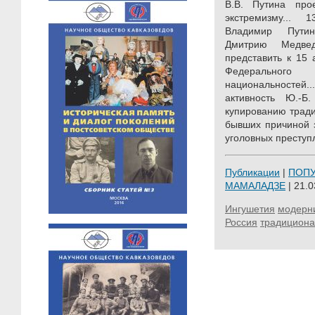
В.В. Путина прое
экстремизму...
Владимир Путин
Дмитрию Медве
представить к 15
Федеральног
национальносте
активность Ю.-Б
купированию тради
бывших причиной з
уголовных преступл
Публикации
|
ПОП
МАМАЛАДЗЕ
| 21.0
Ингушетия
модерн
Россия
традицион