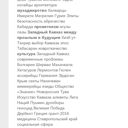
ногайцы
архитектура
мухаджирство
балкарцы
Имерети
Мегрелия
Гурия
Элиты
безопасность
абречество
Кабарда
прометеизм
агулы
лазы
Западный Кавказ между
прошлым и будущим
Хизб ут-
Тахрир
выбор Кавказа
эпос
Табасаран
ковроткачество
культура
Западный Кавказ:
современные проблемы
Болгария
Ширван
Махачкала
Хетагуров
Лермонтов
Гюлен
ассирийцы
Германия
Эрдоган
Крым
секты
Нахичеван
киммерийцы
езиды
Общество
«Знание»
Новороссия
Тува
Искусство Кавказа
алевиты
Лига
Наций
Пушкин
духоборы
геноцид
Великая Победа
Дербент
Греция
грант-2016
медицина
Ставропольский край
социальная сфера