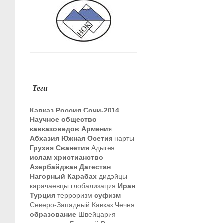
Теги
Кавказ
Россия
Сочи-2014
Научное общество
кавказоведов
Армения
Абхазия
Южная Осетия
нарты
Грузия
Сванетия
Адыгея
ислам
христианство
Азербайджан
Дагестан
Нагорный Карабах
дидойцы
карачаевцы
глобализация
Иран
Турция
терроризм
суфизм
Северо-Западный Кавказ
Чечня
образование
Швейцария