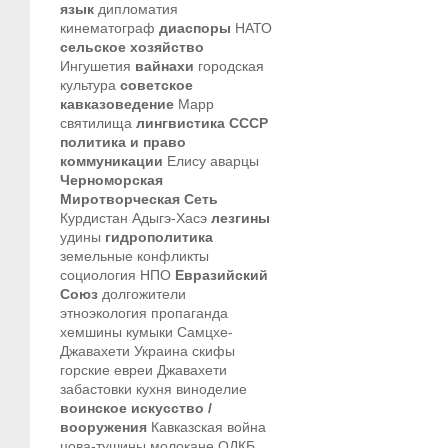
язык
дипломатия
кинематограф
диаспоры
НАТО
сельское хозяйство
Ингушетия
вайнахи
городская
культура
советское
кавказоведение
Марр
святилища
лингвистика
СССР
политика и право
коммуникации
Елису
аварцы
Черноморская
Миротворческая Сеть
Курдистан
Адыгэ-Хасэ
лезгины
удины
гидрополитика
земельные конфликты
социология
НПО
Евразийский
Союз
долгожители
этноэкология
пропаганда
хемшины
кумыки
Самцхе-
Джавахети
Украина
скифы
горские евреи
Джавахети
забастовки
кухня
виноделие
воинское искусство /
вооружения
Кавказская война
цова-тушины
молокане
ОДКБ