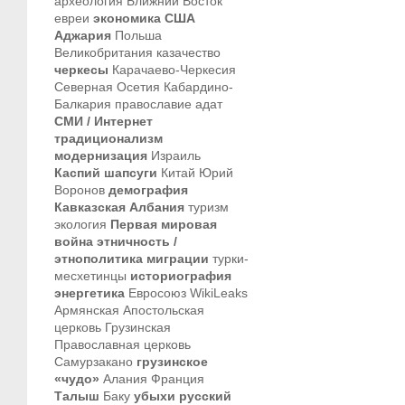
археология
Ближний Восток
евреи
экономика
США
Аджария
Польша
Великобритания
казачество
черкесы
Карачаево-Черкесия
Северная Осетия
Кабардино-
Балкария
православие
адат
СМИ / Интернет
традиционализм
модернизация
Израиль
Каспий
шапсуги
Китай
Юрий
Воронов
демография
Кавказская Албания
туризм
экология
Первая мировая
война
этничность /
этнополитика
миграции
турки-
месхетинцы
историография
энергетика
Евросоюз
WikiLeaks
Армянская Апостольская
церковь
Грузинская
Православная церковь
Самурзакано
грузинское
«чудо»
Алания
Франция
Талыш
Баку
убыхи
русский