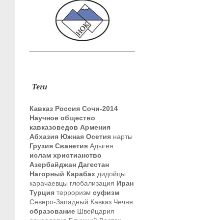
Теги
Кавказ
Россия
Сочи-2014
Научное общество
кавказоведов
Армения
Абхазия
Южная Осетия
нарты
Грузия
Сванетия
Адыгея
ислам
христианство
Азербайджан
Дагестан
Нагорный Карабах
дидойцы
карачаевцы
глобализация
Иран
Турция
терроризм
суфизм
Северо-Западный Кавказ
Чечня
образование
Швейцария