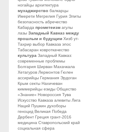
ногайцы
архитектура
мухаджирство
балкарцы
Имерети
Мегрелия
Гурия
Элиты
безопасность
абречество
Кабарда
прометеизм
агулы
лазы
Западный Кавказ между
прошлым и будущим
Хизб ут-
Тахрир
выбор Кавказа
эпос
Табасаран
ковроткачество
культура
Западный Кавказ:
современные проблемы
Болгария
Ширван
Махачкала
Хетагуров
Лермонтов
Гюлен
ассирийцы
Германия
Эрдоган
Крым
секты
Нахичеван
киммерийцы
езиды
Общество
«Знание»
Новороссия
Тува
Искусство Кавказа
алевиты
Лига
Наций
Пушкин
духоборы
геноцид
Великая Победа
Дербент
Греция
грант-2016
медицина
Ставропольский край
социальная сфера