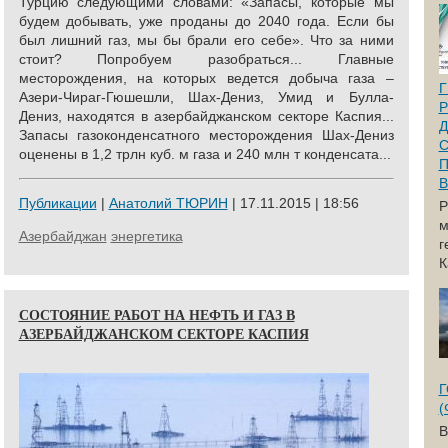
Турцию следующими словами: «Запасы, которые мы
будем добывать, уже проданы до 2040 года. Если бы
был лишний газ, мы бы брали его себе». Что за ними
стоит? Попробуем разобраться... Главные
месторождения, на которых ведется добыча газа –
Г
Азери-Чираг-Гюшешли, Шах-Дениз, Умид и Булла-
Р
Дениз, находятся в азербайджанском секторе Каспия...
Д
Запасы газоконденсатного месторождения Шах-Дениз
С
оценены в 1,2 трлн куб. м газа и 240 млн т конденсата...
П
В
Публикации
|
Анатолий ТЮРИН
| 17.11.2015 | 18:56
Р
м
Азербайджан
энергетика
г
К
СОСТОЯНИЕ РАБОТ НА НЕФТЬ И ГАЗ В
АЗЕРБАЙДЖАНСКОМ СЕКТОРЕ КАСПИЯ
Г
(
В