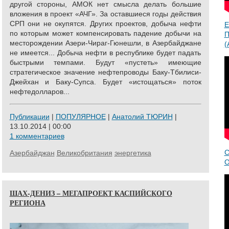
другой стороны, АМОК нет смысла делать большие
вложения в проект «АЧГ». За оставшиеся годы действия
СРП они не окупятся. Других проектов, добыча нефти
Е
по которым может компенсировать падение добычи на
П
месторождении Азери-Чираг-Гюнешли, в Азербайджане
(
не имеется... Добыча нефти в республике будет падать
быстрыми темпами. Будут «пустеть» имеющие
стратегическое значение нефтепроводы Баку-Тбилиси-
Джейхан и Баку-Супса. Будет «истощаться» поток
нефтедолларов...
Публикации
|
ПОПУЛЯРНОЕ
|
Анатолий ТЮРИН
|
13.10.2014 | 00:00
1 комментариев
С
Азербайджан
Великобритания
энергетика
О
ШАХ-ДЕНИЗ – МЕГАПРОЕКТ КАСПИЙСКОГО
РЕГИОНА