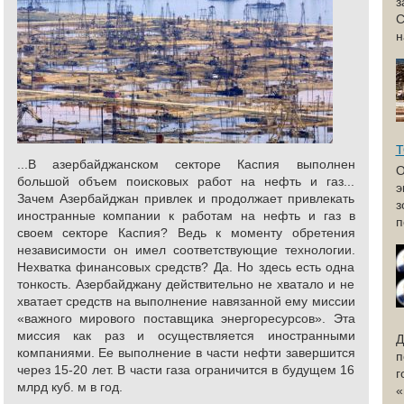
з
С
н
Т
...В азербайджанском секторе Каспия выполнен
большой объем поисковых работ на нефть и газ...
э
Зачем Азербайджан привлек и продолжает привлекать
з
иностранные компании к работам на нефть и газ в
п
своем секторе Каспия? Ведь к моменту обретения
независимости он имел соответствующие технологии.
Нехватка финансовых средств? Да. Но здесь есть одна
тонкость. Азербайджану действительно не хватало и не
хватает средств на выполнение навязанной ему миссии
«важного мирового поставщика энергоресурсов». Эта
миссия как раз и осуществляется иностранными
Д
компаниями. Ее выполнение в части нефти завершится
п
через 15-20 лет. В части газа ограничится в будущем 16
г
млрд куб. м в год.
«