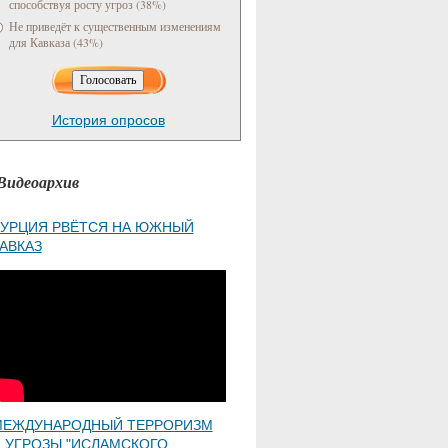
способствуя росту угроз (38%)
Не приведёт к существенным изменениям
для Кавказа (43%)
История опросов
Видеоархив
УРЦИЯ РВЁТСЯ НА ЮЖНЫЙ
АВКАЗ
МЕЖДУНАРОДНЫЙ ТЕРРОРИЗМ
 УГРОЗЫ "ИСЛАМСКОГО