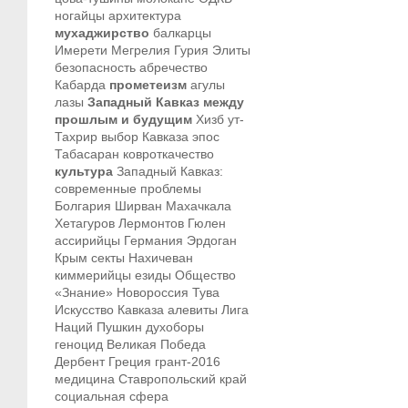
ногайцы
архитектура
мухаджирство
балкарцы
Имерети
Мегрелия
Гурия
Элиты
безопасность
абречество
Кабарда
прометеизм
агулы
лазы
Западный Кавказ между
прошлым и будущим
Хизб ут-
Тахрир
выбор Кавказа
эпос
Табасаран
ковроткачество
культура
Западный Кавказ:
современные проблемы
Болгария
Ширван
Махачкала
Хетагуров
Лермонтов
Гюлен
ассирийцы
Германия
Эрдоган
Крым
секты
Нахичеван
киммерийцы
езиды
Общество
«Знание»
Новороссия
Тува
Искусство Кавказа
алевиты
Лига
Наций
Пушкин
духоборы
геноцид
Великая Победа
Дербент
Греция
грант-2016
медицина
Ставропольский край
социальная сфера