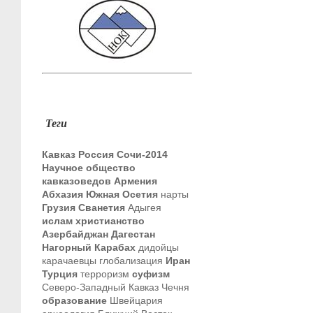
Теги
Кавказ
Россия
Сочи-2014
Научное общество
кавказоведов
Армения
Абхазия
Южная Осетия
нарты
Грузия
Сванетия
Адыгея
ислам
христианство
Азербайджан
Дагестан
Нагорный Карабах
дидойцы
карачаевцы
глобализация
Иран
Турция
терроризм
суфизм
Северо-Западный Кавказ
Чечня
образование
Швейцария