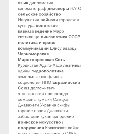
язык
дипломатия
кинематограф
диаспоры
НАТО
сельское хозяйство
Ингушетия
вайнахи
городская
культура
советское
кавказоведение
Марр
святилища
лингвистика
СССР
политика и право
коммуникации
Елису
аварцы
Черноморская
Миротворческая Сеть
Курдистан
Адыгэ-Хасэ
лезгины
удины
гидрополитика
земельные конфликты
социология
НПО
Евразийский
Союз
долгожители
этноэкология
пропаганда
хемшины
кумыки
Самцхе-
Джавахети
Украина
скифы
горские евреи
Джавахети
забастовки
кухня
виноделие
воинское искусство /
вооружения
Кавказская война
цова-тушины
молокане
ОДКБ