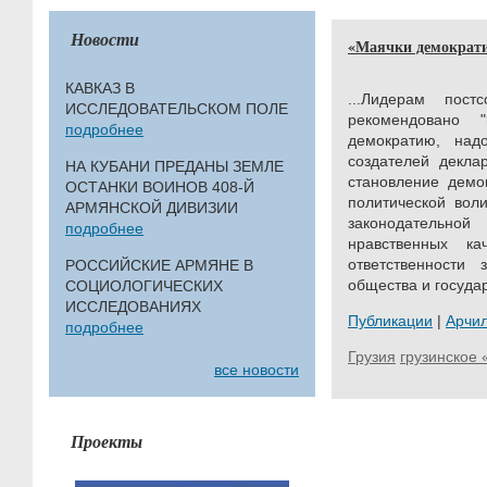
Новости
«Маячки демократии
КАВКАЗ В
...Л
идерам постсо
ИССЛЕДОВАТЕЛЬСКОМ ПОЛЕ
рекомендовано "
подробнее
демократию, над
создателей декла
НА КУБАНИ ПРЕДАНЫ ЗЕМЛЕ
становление демо
ОСТАНКИ ВОИНОВ 408-Й
политической воли
АРМЯНСКОЙ ДИВИЗИИ
законодательно
подробнее
нравственных ка
ответственности
РОССИЙСКИЕ АРМЯНЕ В
общества и государ
СОЦИОЛОГИЧЕСКИХ
ИССЛЕДОВАНИЯХ
Публикации
|
Арчи
подробнее
Грузия
грузинское 
все новости
Проекты