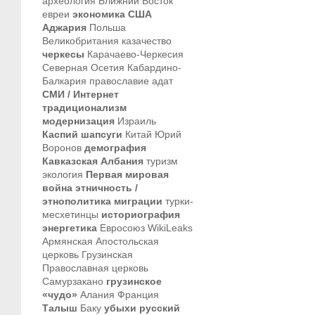
археология
Ближний Восток
евреи
экономика
США
Аджария
Польша
Великобритания
казачество
черкесы
Карачаево-Черкесия
Северная Осетия
Кабардино-
Балкария
православие
адат
СМИ / Интернет
традиционализм
модернизация
Израиль
Каспий
шапсуги
Китай
Юрий
Воронов
демография
Кавказская Албания
туризм
экология
Первая мировая
война
этничность /
этнополитика
миграции
турки-
месхетинцы
историография
энергетика
Евросоюз
WikiLeaks
Армянская Апостольская
церковь
Грузинская
Православная церковь
Самурзакано
грузинское
«чудо»
Алания
Франция
Талыш
Баку
убыхи
русский