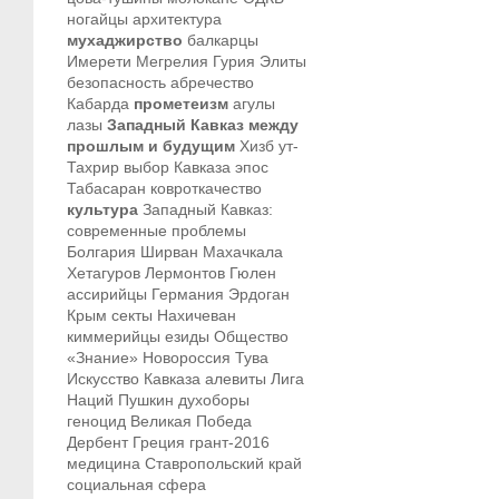
ногайцы
архитектура
мухаджирство
балкарцы
Имерети
Мегрелия
Гурия
Элиты
безопасность
абречество
Кабарда
прометеизм
агулы
лазы
Западный Кавказ между
прошлым и будущим
Хизб ут-
Тахрир
выбор Кавказа
эпос
Табасаран
ковроткачество
культура
Западный Кавказ:
современные проблемы
Болгария
Ширван
Махачкала
Хетагуров
Лермонтов
Гюлен
ассирийцы
Германия
Эрдоган
Крым
секты
Нахичеван
киммерийцы
езиды
Общество
«Знание»
Новороссия
Тува
Искусство Кавказа
алевиты
Лига
Наций
Пушкин
духоборы
геноцид
Великая Победа
Дербент
Греция
грант-2016
медицина
Ставропольский край
социальная сфера