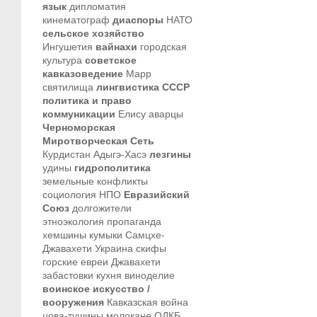
язык
дипломатия
кинематограф
диаспоры
НАТО
сельское хозяйство
Ингушетия
вайнахи
городская
культура
советское
кавказоведение
Марр
святилища
лингвистика
СССР
политика и право
коммуникации
Елису
аварцы
Черноморская
Миротворческая Сеть
Курдистан
Адыгэ-Хасэ
лезгины
удины
гидрополитика
земельные конфликты
социология
НПО
Евразийский
Союз
долгожители
этноэкология
пропаганда
хемшины
кумыки
Самцхе-
Джавахети
Украина
скифы
горские евреи
Джавахети
забастовки
кухня
виноделие
воинское искусство /
вооружения
Кавказская война
цова-тушины
молокане
ОДКБ