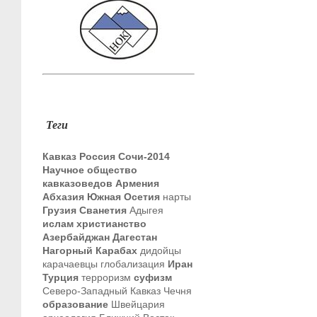
Теги
Кавказ
Россия
Сочи-2014
Научное общество
кавказоведов
Армения
Абхазия
Южная Осетия
нарты
Грузия
Сванетия
Адыгея
ислам
христианство
Азербайджан
Дагестан
Нагорный Карабах
дидойцы
карачаевцы
глобализация
Иран
Турция
терроризм
суфизм
Северо-Западный Кавказ
Чечня
образование
Швейцария