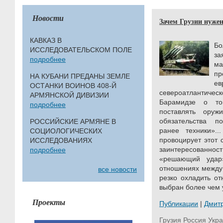
Новости
Зачем Грузии нуже
КАВКАЗ В
Б
ИССЛЕДОВАТЕЛЬСКОМ ПОЛЕ
за
подробнее
м
п
НА КУБАНИ ПРЕДАНЫ ЗЕМЛЕ
ОСТАНКИ ВОИНОВ 408-Й
североатлантичес
АРМЯНСКОЙ ДИВИЗИИ
Барамидзе о то
подробнее
поставлять ору
обязательства п
РОССИЙСКИЕ АРМЯНЕ В
ранее техники».
СОЦИОЛОГИЧЕСКИХ
провоцирует этот 
ИССЛЕДОВАНИЯХ
заинтересованност
подробнее
«решающий удар
отношениях между 
все новости
резко охладить о
выбран более чем у
Проекты
Публикации
|
Дмит
Грузия
Россия
Укр