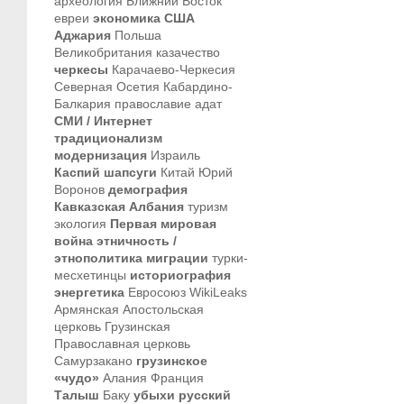
археология
Ближний Восток
евреи
экономика
США
Аджария
Польша
Великобритания
казачество
черкесы
Карачаево-Черкесия
Северная Осетия
Кабардино-
Балкария
православие
адат
СМИ / Интернет
традиционализм
модернизация
Израиль
Каспий
шапсуги
Китай
Юрий
Воронов
демография
Кавказская Албания
туризм
экология
Первая мировая
война
этничность /
этнополитика
миграции
турки-
месхетинцы
историография
энергетика
Евросоюз
WikiLeaks
Армянская Апостольская
церковь
Грузинская
Православная церковь
Самурзакано
грузинское
«чудо»
Алания
Франция
Талыш
Баку
убыхи
русский