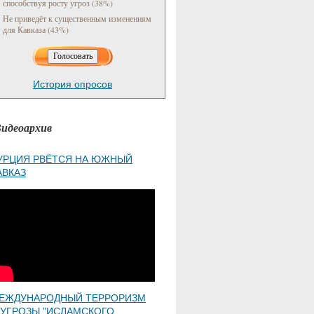
способствуя росту угроз (38%)
Не приведёт к существенным изменениям
для Кавказа (43%)
История опросов
идеоархив
УРЦИЯ РВЁТСЯ НА ЮЖНЫЙ
АВКАЗ
ЕЖДУНАРОДНЫЙ ТЕРРОРИЗМ
 УГРОЗЫ "ИСЛАМСКОГО