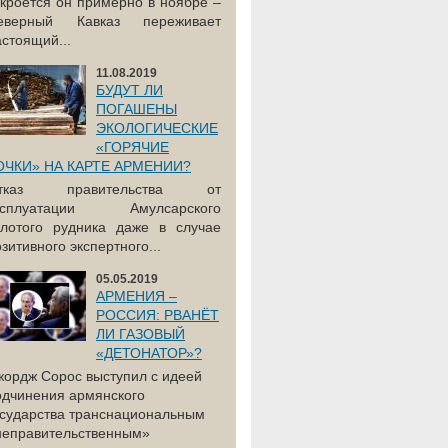
акроется он примерно в ноябре –
еверный Кавказ переживает
астоящий...
11.08.2019
БУДУТ ЛИ
ПОГАШЕНЫ
ЭКОЛОГИЧЕСКИЕ
«ГОРЯЧИЕ
ОЧКИ» НА КАРТЕ АРМЕНИИ?
тказ правительства от
ксплуатации Амулсарского
олотого рудника даже в случае
зитивного экспертного...
05.05.2019
АРМЕНИЯ –
РОССИЯ: РВАНЁТ
ЛИ ГАЗОВЫЙ
«ДЕТОНАТОР»?
жордж Сорос выступил с идеей
одчинения армянского
осударства транснациональным
неправительственным»