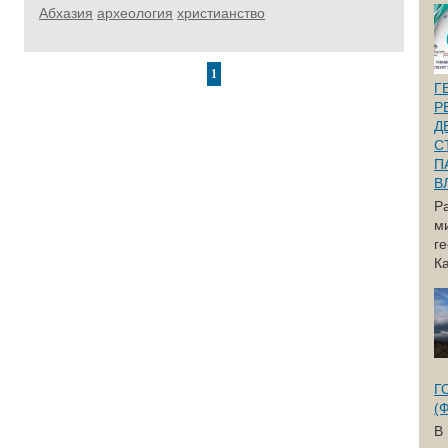
Абхазия
археология
христианство
1
Г
Р
Д
С
П
В
Р
м
г
Ка
Г
(
В