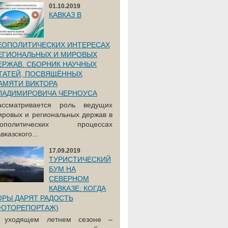
01.10.2019
КАВКАЗ В
ЕОПОЛИТИЧЕСКИХ ИНТЕРЕСАХ
ЕГИОНАЛЬНЫХ И МИРОВЫХ
ЕРЖАВ. СБОРНИК НАУЧНЫХ
ТАТЕЙ, ПОСВЯЩЁННЫХ
АМЯТИ ВИКТОРА
ЛАДИМИРОВИЧА ЧЕРНОУСА
ассматривается роль ведущих
ировых и региональных держав в
еополитических процессах
вказского...
17.09.2019
ТУРИСТИЧЕСКИЙ
БУМ НА
СЕВЕРНОМ
КАВКАЗЕ: КОГДА
ОРЫ ДАРЯТ РАДОСТЬ
ФОТОРЕПОРТАЖ)
 уходящем летнем сезоне –