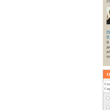
с
Р
И
В
д
вл
ша
О
Сво
Си