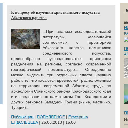
В
К вопросу об изучении христианского искусства
Абхазского царства
09
Н
...При анализе исследовательской
К
литературы, касающейся
соотносимых с территорией
Абхазского царства памятников
П
средневекового искусства,
А
целесообразно руководствоваться принципом
разделения на регионы, согласно современной
географической номенклатуре... Определенно
можно выделить три отдельных пласта научных
работ: те, что касаются древностей, расположенных
на территории современной Абхазии; труды по
археологии Сочинского района Краснодарского края
и исследования по памятникам Тао, Кларджетии и
других регионов Западной Грузии (ныне, частично,
Турции)...
П
Публикации
|
ПОПУЛЯРНОЕ
|
Екатерина
И
ЕНДОЛЬЦЕВА
| 25.06.2013 | 15:00