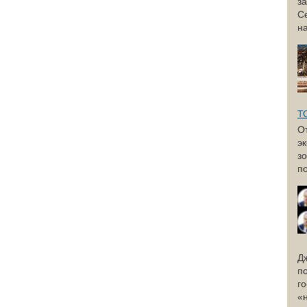
з
С
н
Т
О
э
з
по
Д
п
г
«