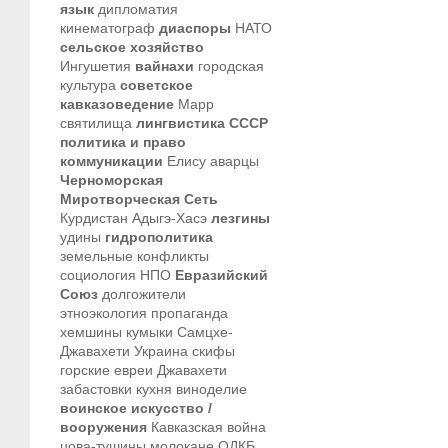
язык
дипломатия
кинематограф
диаспоры
НАТО
сельское хозяйство
Ингушетия
вайнахи
городская
культура
советское
кавказоведение
Марр
святилища
лингвистика
СССР
политика и право
коммуникации
Елису
аварцы
Черноморская
Миротворческая Сеть
Курдистан
Адыгэ-Хасэ
лезгины
удины
гидрополитика
земельные конфликты
социология
НПО
Евразийский
Союз
долгожители
этноэкология
пропаганда
хемшины
кумыки
Самцхе-
Джавахети
Украина
скифы
горские евреи
Джавахети
забастовки
кухня
виноделие
воинское искусство /
вооружения
Кавказская война
цова-тушины
молокане
ОДКБ