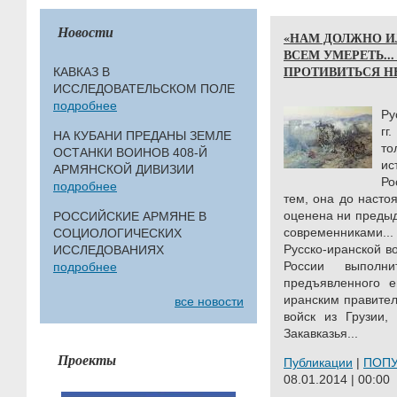
Новости
«НАМ ДОЛЖНО ИЛ
ВСЕМ УМЕРЕТЬ.
ПРОТИВИТЬСЯ Н
КАВКАЗ В
ИССЛЕДОВАТЕЛЬСКОМ ПОЛЕ
подробнее
Ру
гг
НА КУБАНИ ПРЕДАНЫ ЗЕМЛЕ
то
ОСТАНКИ ВОИНОВ 408-Й
и
АРМЯНСКОЙ ДИВИЗИИ
Ро
подробнее
тем, она до насто
оценена ни преды
РОССИЙСКИЕ АРМЯНЕ В
современниками..
СОЦИОЛОГИЧЕСКИХ
Русско-иранской во
ИССЛЕДОВАНИЯХ
России выполни
подробнее
предъявленного 
иранским правител
все новости
войск из Грузии,
Закавказья...
Проекты
Публикации
|
ПОП
08.01.2014 | 00:00