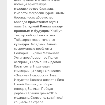
ногайцы
архитектура
мухаджирство
балкарцы
Имерети
Мегрелия
Гурия
Элиты
безопасность
абречество
Кабарда
прометеизм
агулы
лазы
Западный Кавказ между
прошлым и будущим
Хизб ут-
Тахрир
выбор Кавказа
эпос
Табасаран
ковроткачество
культура
Западный Кавказ:
современные проблемы
Болгария
Ширван
Махачкала
Хетагуров
Лермонтов
Гюлен
ассирийцы
Германия
Эрдоган
Крым
секты
Нахичеван
киммерийцы
езиды
Общество
«Знание»
Новороссия
Тува
Искусство Кавказа
алевиты
Лига
Наций
Пушкин
духоборы
геноцид
Великая Победа
Дербент
Греция
грант-2016
медицина
Ставропольский край
социальная сфера