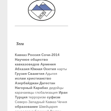
Теги
Кавказ
Россия
Сочи-2014
Научное общество
кавказоведов
Армения
Абхазия
Южная Осетия
нарты
Грузия
Сванетия
Адыгея
ислам
христианство
Азербайджан
Дагестан
Нагорный Карабах
дидойцы
карачаевцы
глобализация
Иран
Турция
терроризм
суфизм
Северо-Западный Кавказ
Чечня
образование
Швейцария