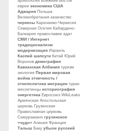
археология
Ближний Восток
евреи
экономика
США
Аджария
Польша
Великобритания
казачество
черкесы
Карачаево-Черкесия
Северная Осетия
Кабардино-
Балкария
православие
адат
СМИ / Интернет
традиционализм
модернизация
Израиль
Каспий
шапсуги
Китай
Юрий
Воронов
демография
Кавказская Албания
туризм
экология
Первая мировая
война
этничность /
этнополитика
миграции
турки-
месхетинцы
историография
энергетика
Евросоюз
WikiLeaks
Армянская Апостольская
церковь
Грузинская
Православная церковь
Самурзакано
грузинское
«чудо»
Алания
Франция
Талыш
Баку
убыхи
русский