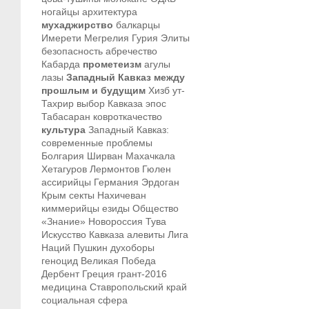
ногайцы
архитектура
мухаджирство
балкарцы
Имерети
Мегрелия
Гурия
Элиты
безопасность
абречество
Кабарда
прометеизм
агулы
лазы
Западный Кавказ между
прошлым и будущим
Хизб ут-
Тахрир
выбор Кавказа
эпос
Табасаран
ковроткачество
культура
Западный Кавказ:
современные проблемы
Болгария
Ширван
Махачкала
Хетагуров
Лермонтов
Гюлен
ассирийцы
Германия
Эрдоган
Крым
секты
Нахичеван
киммерийцы
езиды
Общество
«Знание»
Новороссия
Тува
Искусство Кавказа
алевиты
Лига
Наций
Пушкин
духоборы
геноцид
Великая Победа
Дербент
Греция
грант-2016
медицина
Ставропольский край
социальная сфера