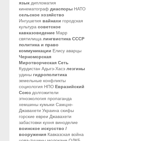
язык
дипломатия
кинематограф
диаспоры
НАТО
сельское хозяйство
Ингушетия
вайнахи
городская
культура
советское
кавказоведение
Марр
святилища
лингвистика
СССР
политика и право
коммуникации
Елису
аварцы
Черноморская
Миротворческая Сеть
Курдистан
Адыгэ-Хасэ
лезгины
удины
гидрополитика
земельные конфликты
социология
НПО
Евразийский
Союз
долгожители
этноэкология
пропаганда
хемшины
кумыки
Самцхе-
Джавахети
Украина
скифы
горские евреи
Джавахети
забастовки
кухня
виноделие
воинское искусство /
вооружения
Кавказская война
цова-тушины
молокане
ОДКБ