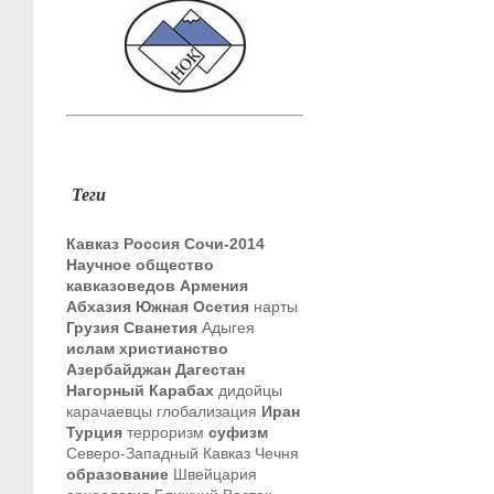
Теги
Кавказ
Россия
Сочи-2014
Научное общество
кавказоведов
Армения
Абхазия
Южная Осетия
нарты
Грузия
Сванетия
Адыгея
ислам
христианство
Азербайджан
Дагестан
Нагорный Карабах
дидойцы
карачаевцы
глобализация
Иран
Турция
терроризм
суфизм
Северо-Западный Кавказ
Чечня
образование
Швейцария