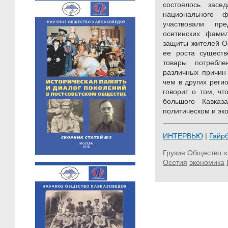
состоялось засе
национального 
участвовали пре
осетинских фамил
защиты жителей О
ее роста существ
товары потребл
различных причин
чем в других реги
говорит о том, чт
большого Кавка
политическом и эк
ИНТЕРВЬЮ
|
Гайр
Грузия
Общество «
Осетия
экономика