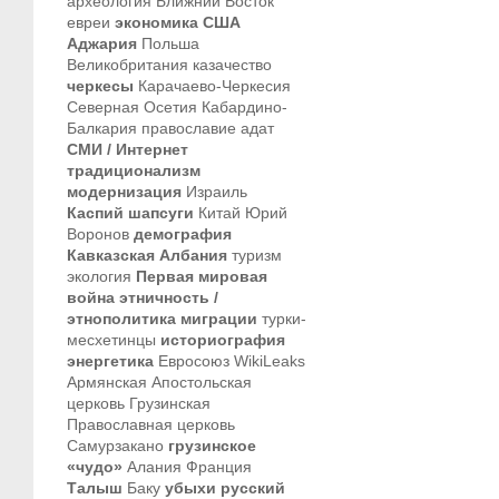
археология
Ближний Восток
евреи
экономика
США
Аджария
Польша
Великобритания
казачество
черкесы
Карачаево-Черкесия
Северная Осетия
Кабардино-
Балкария
православие
адат
СМИ / Интернет
традиционализм
модернизация
Израиль
Каспий
шапсуги
Китай
Юрий
Воронов
демография
Кавказская Албания
туризм
экология
Первая мировая
война
этничность /
этнополитика
миграции
турки-
месхетинцы
историография
энергетика
Евросоюз
WikiLeaks
Армянская Апостольская
церковь
Грузинская
Православная церковь
Самурзакано
грузинское
«чудо»
Алания
Франция
Талыш
Баку
убыхи
русский