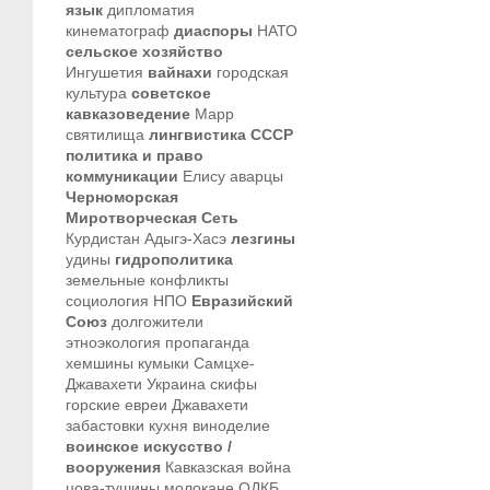
язык
дипломатия
кинематограф
диаспоры
НАТО
сельское хозяйство
Ингушетия
вайнахи
городская
культура
советское
кавказоведение
Марр
святилища
лингвистика
СССР
политика и право
коммуникации
Елису
аварцы
Черноморская
Миротворческая Сеть
Курдистан
Адыгэ-Хасэ
лезгины
удины
гидрополитика
земельные конфликты
социология
НПО
Евразийский
Союз
долгожители
этноэкология
пропаганда
хемшины
кумыки
Самцхе-
Джавахети
Украина
скифы
горские евреи
Джавахети
забастовки
кухня
виноделие
воинское искусство /
вооружения
Кавказская война
цова-тушины
молокане
ОДКБ