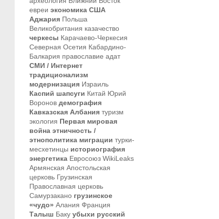
археология
Ближний Восток
евреи
экономика
США
Аджария
Польша
Великобритания
казачество
черкесы
Карачаево-Черкесия
Северная Осетия
Кабардино-
Балкария
православие
адат
СМИ / Интернет
традиционализм
модернизация
Израиль
Каспий
шапсуги
Китай
Юрий
Воронов
демография
Кавказская Албания
туризм
экология
Первая мировая
война
этничность /
этнополитика
миграции
турки-
месхетинцы
историография
энергетика
Евросоюз
WikiLeaks
Армянская Апостольская
церковь
Грузинская
Православная церковь
Самурзакано
грузинское
«чудо»
Алания
Франция
Талыш
Баку
убыхи
русский