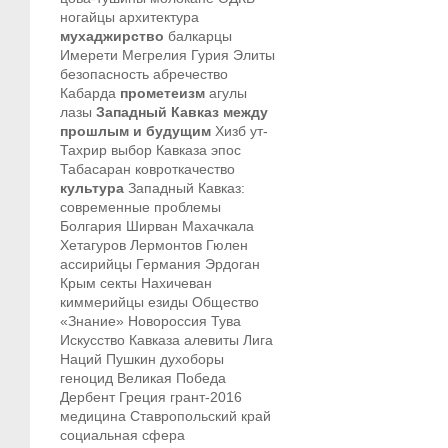
ногайцы
архитектура
мухаджирство
балкарцы
Имерети
Мегрелия
Гурия
Элиты
безопасность
абречество
Кабарда
прометеизм
агулы
лазы
Западный Кавказ между
прошлым и будущим
Хизб ут-
Тахрир
выбор Кавказа
эпос
Табасаран
ковроткачество
культура
Западный Кавказ:
современные проблемы
Болгария
Ширван
Махачкала
Хетагуров
Лермонтов
Гюлен
ассирийцы
Германия
Эрдоган
Крым
секты
Нахичеван
киммерийцы
езиды
Общество
«Знание»
Новороссия
Тува
Искусство Кавказа
алевиты
Лига
Наций
Пушкин
духоборы
геноцид
Великая Победа
Дербент
Греция
грант-2016
медицина
Ставропольский край
социальная сфера