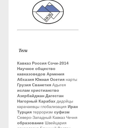
Теги
Кавказ
Россия
Сочи-2014
Научное общество
кавказоведов
Армения
Абхазия
Южная Осетия
нарты
Грузия
Сванетия
Адыгея
ислам
христианство
Азербайджан
Дагестан
Нагорный Карабах
дидойцы
карачаевцы
глобализация
Иран
Турция
терроризм
суфизм
Северо-Западный Кавказ
Чечня
образование
Швейцария