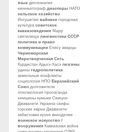
язык
дипломатия
кинематограф
диаспоры
НАТО
сельское хозяйство
Ингушетия
вайнахи
городская
культура
советское
кавказоведение
Марр
святилища
лингвистика
СССР
политика и право
коммуникации
Елису
аварцы
Черноморская
Миротворческая Сеть
Курдистан
Адыгэ-Хасэ
лезгины
удины
гидрополитика
земельные конфликты
социология
НПО
Евразийский
Союз
долгожители
этноэкология
пропаганда
хемшины
кумыки
Самцхе-
Джавахети
Украина
скифы
горские евреи
Джавахети
забастовки
кухня
виноделие
воинское искусство /
вооружения
Кавказская война
цова-тушины
молокане
ОДКБ