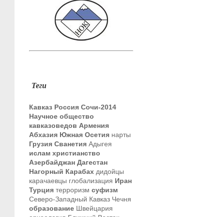
Теги
Кавказ
Россия
Сочи-2014
Научное общество
кавказоведов
Армения
Абхазия
Южная Осетия
нарты
Грузия
Сванетия
Адыгея
ислам
христианство
Азербайджан
Дагестан
Нагорный Карабах
дидойцы
карачаевцы
глобализация
Иран
Турция
терроризм
суфизм
Северо-Западный Кавказ
Чечня
образование
Швейцария