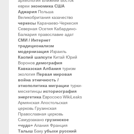
археология
Ближний Восток
евреи
экономика
США
Аджария
Польша
Великобритания
казачество
черкесы
Карачаево-Черкесия
Северная Осетия
Кабардино-
Балкария
православие
адат
СМИ / Интернет
традиционализм
модернизация
Израиль
Каспий
шапсуги
Китай
Юрий
Воронов
демография
Кавказская Албания
туризм
экология
Первая мировая
война
этничность /
этнополитика
миграции
турки-
месхетинцы
историография
энергетика
Евросоюз
WikiLeaks
Армянская Апостольская
церковь
Грузинская
Православная церковь
Самурзакано
грузинское
«чудо»
Алания
Франция
Талыш
Баку
убыхи
русский