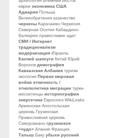
археология
Ближний Восток
евреи
экономика
США
Аджария
Польша
Великобритания
казачество
черкесы
Карачаево-Черкесия
Северная Осетия
Кабардино-
Балкария
православие
адат
СМИ / Интернет
традиционализм
модернизация
Израиль
Каспий
шапсуги
Китай
Юрий
Воронов
демография
Кавказская Албания
туризм
экология
Первая мировая
война
этничность /
этнополитика
миграции
турки-
месхетинцы
историография
энергетика
Евросоюз
WikiLeaks
Армянская Апостольская
церковь
Грузинская
Православная церковь
Самурзакано
грузинское
«чудо»
Алания
Франция
Талыш
Баку
убыхи
русский