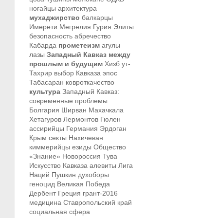
ногайцы
архитектура
мухаджирство
балкарцы
Имерети
Мегрелия
Гурия
Элиты
безопасность
абречество
Кабарда
прометеизм
агулы
лазы
Западный Кавказ между
прошлым и будущим
Хизб ут-
Тахрир
выбор Кавказа
эпос
Табасаран
ковроткачество
культура
Западный Кавказ:
современные проблемы
Болгария
Ширван
Махачкала
Хетагуров
Лермонтов
Гюлен
ассирийцы
Германия
Эрдоган
Крым
секты
Нахичеван
киммерийцы
езиды
Общество
«Знание»
Новороссия
Тува
Искусство Кавказа
алевиты
Лига
Наций
Пушкин
духоборы
геноцид
Великая Победа
Дербент
Греция
грант-2016
медицина
Ставропольский край
социальная сфера