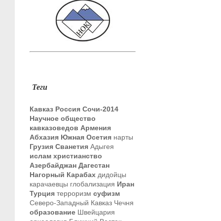
Теги
Кавказ
Россия
Сочи-2014
Научное общество
кавказоведов
Армения
Абхазия
Южная Осетия
нарты
Грузия
Сванетия
Адыгея
ислам
христианство
Азербайджан
Дагестан
Нагорный Карабах
дидойцы
карачаевцы
глобализация
Иран
Турция
терроризм
суфизм
Северо-Западный Кавказ
Чечня
образование
Швейцария