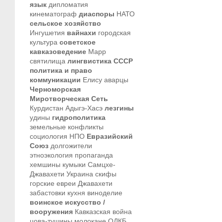
язык
дипломатия
кинематограф
диаспоры
НАТО
сельское хозяйство
Ингушетия
вайнахи
городская
культура
советское
кавказоведение
Марр
святилища
лингвистика
СССР
политика и право
коммуникации
Елису
аварцы
Черноморская
Миротворческая Сеть
Курдистан
Адыгэ-Хасэ
лезгины
удины
гидрополитика
земельные конфликты
социология
НПО
Евразийский
Союз
долгожители
этноэкология
пропаганда
хемшины
кумыки
Самцхе-
Джавахети
Украина
скифы
горские евреи
Джавахети
забастовки
кухня
виноделие
воинское искусство /
вооружения
Кавказская война
цова-тушины
молокане
ОДКБ