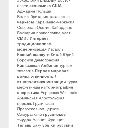
археология
Ближний Восток
евреи
экономика
США
Аджария
Польша
Великобритания
казачество
черкесы
Карачаево-Черкесия
Северная Осетия
Кабардино-
Балкария
православие
адат
СМИ / Интернет
традиционализм
модернизация
Израиль
Каспий
шапсуги
Китай
Юрий
Воронов
демография
Кавказская Албания
туризм
экология
Первая мировая
война
этничность /
этнополитика
миграции
турки-
месхетинцы
историография
энергетика
Евросоюз
WikiLeaks
Армянская Апостольская
церковь
Грузинская
Православная церковь
Самурзакано
грузинское
«чудо»
Алания
Франция
Талыш
Баку
убыхи
русский