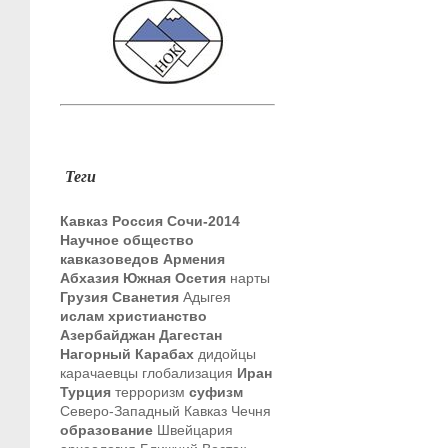
Теги
Кавказ
Россия
Сочи-2014
Научное общество
кавказоведов
Армения
Абхазия
Южная Осетия
нарты
Грузия
Сванетия
Адыгея
ислам
христианство
Азербайджан
Дагестан
Нагорный Карабах
дидойцы
карачаевцы
глобализация
Иран
Турция
терроризм
суфизм
Северо-Западный Кавказ
Чечня
образование
Швейцария