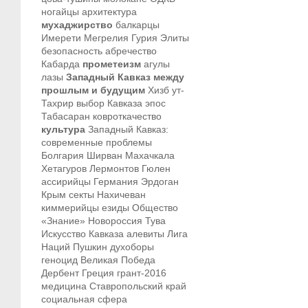
ногайцы
архитектура
мухаджирство
балкарцы
Имерети
Мегрелия
Гурия
Элиты
безопасность
абречество
Кабарда
прометеизм
агулы
лазы
Западный Кавказ между
прошлым и будущим
Хизб ут-
Тахрир
выбор Кавказа
эпос
Табасаран
ковроткачество
культура
Западный Кавказ:
современные проблемы
Болгария
Ширван
Махачкала
Хетагуров
Лермонтов
Гюлен
ассирийцы
Германия
Эрдоган
Крым
секты
Нахичеван
киммерийцы
езиды
Общество
«Знание»
Новороссия
Тува
Искусство Кавказа
алевиты
Лига
Наций
Пушкин
духоборы
геноцид
Великая Победа
Дербент
Греция
грант-2016
медицина
Ставропольский край
социальная сфера