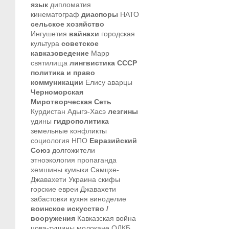
язык
дипломатия
кинематограф
диаспоры
НАТО
сельское хозяйство
Ингушетия
вайнахи
городская
культура
советское
кавказоведение
Марр
святилища
лингвистика
СССР
политика и право
коммуникации
Елису
аварцы
Черноморская
Миротворческая Сеть
Курдистан
Адыгэ-Хасэ
лезгины
удины
гидрополитика
земельные конфликты
социология
НПО
Евразийский
Союз
долгожители
этноэкология
пропаганда
хемшины
кумыки
Самцхе-
Джавахети
Украина
скифы
горские евреи
Джавахети
забастовки
кухня
виноделие
воинское искусство /
вооружения
Кавказская война
цова-тушины
молокане
ОДКБ