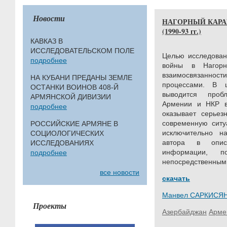
Новости
НАГОРНЫЙ КАРА
(1990-93 гг.)
КАВКАЗ В
ИССЛЕДОВАТЕЛЬСКОМ ПОЛЕ
Целью исследован
подробнее
войны в Нагор
взаимосвязаннос
НА КУБАНИ ПРЕДАНЫ ЗЕМЛЕ
процессами. В 
ОСТАНКИ ВОИНОВ 408-Й
выводится проб
АРМЯНСКОЙ ДИВИЗИИ
Армении и НКР в
подробнее
оказывает серьез
современную ситу
РОССИЙСКИЕ АРМЯНЕ В
исключительно н
СОЦИОЛОГИЧЕСКИХ
автора в опис
ИССЛЕДОВАНИЯХ
информации, 
подробнее
непосредственными
все новости
скачать
Манвел САРКИСЯН
Проекты
Азербайджан
Арме