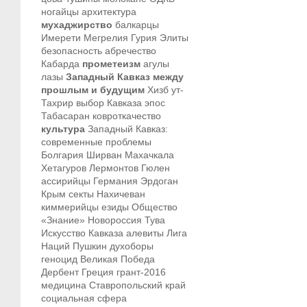
ногайцы
архитектура
мухаджирство
балкарцы
Имерети
Мегрелия
Гурия
Элиты
безопасность
абречество
Кабарда
прометеизм
агулы
лазы
Западный Кавказ между
прошлым и будущим
Хизб ут-
Тахрир
выбор Кавказа
эпос
Табасаран
ковроткачество
культура
Западный Кавказ:
современные проблемы
Болгария
Ширван
Махачкала
Хетагуров
Лермонтов
Гюлен
ассирийцы
Германия
Эрдоган
Крым
секты
Нахичеван
киммерийцы
езиды
Общество
«Знание»
Новороссия
Тува
Искусство Кавказа
алевиты
Лига
Наций
Пушкин
духоборы
геноцид
Великая Победа
Дербент
Греция
грант-2016
медицина
Ставропольский край
социальная сфера