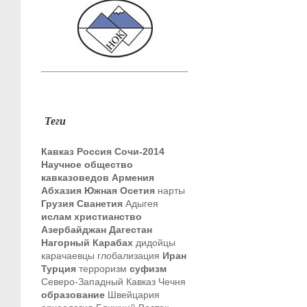
Теги
Кавказ
Россия
Сочи-2014
Научное общество
кавказоведов
Армения
Абхазия
Южная Осетия
нарты
Грузия
Сванетия
Адыгея
ислам
христианство
Азербайджан
Дагестан
Нагорный Карабах
дидойцы
карачаевцы
глобализация
Иран
Турция
терроризм
суфизм
Северо-Западный Кавказ
Чечня
образование
Швейцария