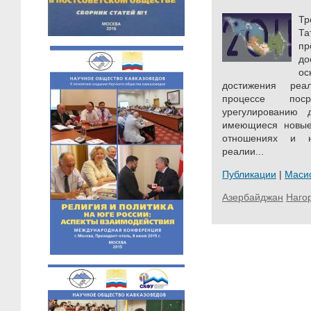
Тр
Т
пр
до
ос
достижения реа
процессе пос
урегулированию
имеющиеся новые
отношениях и н
реалии...
Публикации
|
Маси
Азербайджан
Наго