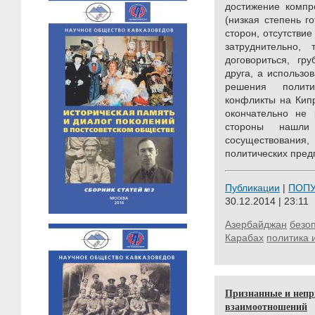
достижение компр
(низкая степень г
сторон, отсутствие
затруднительно
договориться, гр
друга, а использо
решения полити
конфликты на Кип
окончательно не
стороны нашли
сосуществовани
политических пред
Публикации
|
ПОП
30.12.2014 | 23:11
Азербайджан
безо
Карабах
политика 
Признанные и непр
взаимоотношений