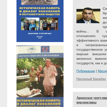
Си
Ар
ми
д
пр
войны... В со
отношениях су
эффективного вза
и непризнанны
государственное 
мирная внешня
жизненно важно
государств, как и д
Публикации
|
Маси
Нагорный Карабах
Арцахское урегулир
перспективы