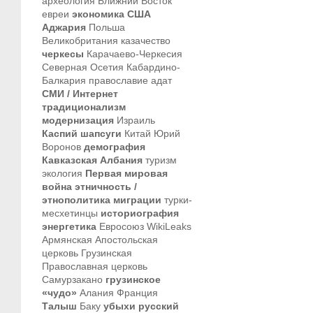
археология
Ближний Восток
евреи
экономика
США
Аджария
Польша
Великобритания
казачество
черкесы
Карачаево-Черкесия
Северная Осетия
Кабардино-
Балкария
православие
адат
СМИ / Интернет
традиционализм
модернизация
Израиль
Каспий
шапсуги
Китай
Юрий
Воронов
демография
Кавказская Албания
туризм
экология
Первая мировая
война
этничность /
этнополитика
миграции
турки-
месхетинцы
историография
энергетика
Евросоюз
WikiLeaks
Армянская Апостольская
церковь
Грузинская
Православная церковь
Самурзакано
грузинское
«чудо»
Алания
Франция
Талыш
Баку
убыхи
русский