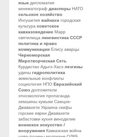
язык
дипломатия
кинематограф
диаспоры
НАТО
сельское хозяйство
Ингушетия
вайнахи
городская
культура
советское
кавказоведение
Марр
святилища
лингвистика
СССР
политика и право
коммуникации
Елису
аварцы
Черноморская
Миротворческая Сеть
Курдистан
Адыгэ-Хасэ
лезгины
удины
гидрополитика
земельные конфликты
социология
НПО
Евразийский
Союз
долгожители
этноэкология
пропаганда
хемшины
кумыки
Самцхе-
Джавахети
Украина
скифы
горские евреи
Джавахети
забастовки
кухня
виноделие
воинское искусство /
вооружения
Кавказская война
цова-тушины
молокане
ОДКБ