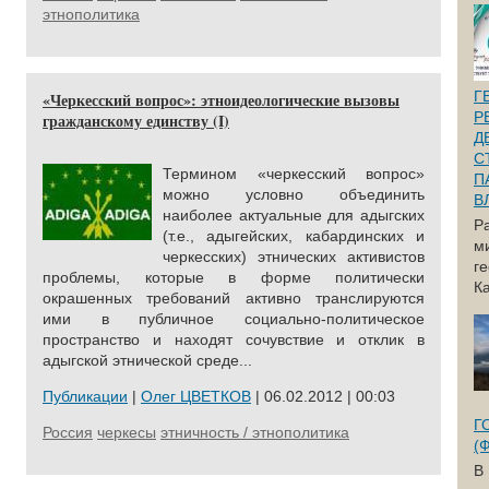
этнополитика
Г
«Черкесский вопрос»: этноидеологические вызовы
Р
гражданскому единству (I)
Д
С
Термином «черкесский вопрос»
П
можно условно объединить
В
наиболее актуальные для адыгских
Р
(т.е., адыгейских, кабардинских и
м
черкесских) этнических активистов
г
проблемы, которые в форме политически
Ка
окрашенных требований активно транслируются
ими в публичное социально-политическое
пространство и находят сочувствие и отклик в
адыгской этнической среде...
Публикации
|
Олег ЦВЕТКОВ
| 06.02.2012 | 00:03
Г
Россия
черкесы
этничность / этнополитика
(
В