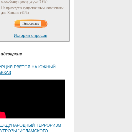
способствуя росту угроз (38%)
Не приведёт к существенным изменениям
для Кавказа (43%)
История опросов
идеоархив
УРЦИЯ РВЁТСЯ НА ЮЖНЫЙ
АВКАЗ
ЕЖДУНАРОДНЫЙ ТЕРРОРИЗМ
 УГРОЗЫ "ИСЛАМСКОГО