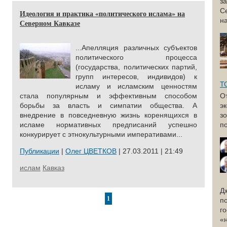
з
С
Идеология и практика «политического ислама» на
н
Северном Кавказе
...Апелляция различных субъектов
политического процесса
(государства, политических партий,
групп интересов, индивидов) к
Т
исламу и исламским ценностям
стала популярным и эффективным способом
О
борьбы за власть и симпатии общества. А
э
внедрение в повседневную жизнь коренящихся в
з
исламе нормативных предписаний успешно
по
конкурирует с этнокультурными императивами...
Публикации
|
Олег ЦВЕТКОВ
| 27.03.2011 | 21:49
ислам
Кавказ
Д
1
п
г
«