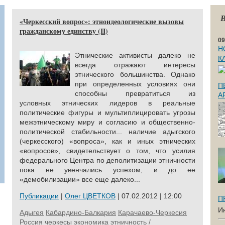
В
«Черкесский вопрос»: этноидеологические вызовы
гражданскому единству (II)
09
Н
Этнические активисты далеко не
К
всегда отражают интересы
этнического большинства. Однако
при определенных условиях они
П
способны превратиться из
А
условных этнических лидеров в реальные
политические фигуры и мультиплицировать угрозы
межэтническому миру и согласию и общественно-
политической стабильности... наличие адыгского
(черкесского) «вопроса», как и иных этнических
«вопросов», свидетельствует о том, что усилия
федерального Центра по деполитизации этничности
пока не увенчались успехом, и до ее
«демобилизации» все еще далеко...
Публикации
|
Олег ЦВЕТКОВ
| 07.02.2012 | 12:00
П
И
Адыгея
Кабардино-Балкария
Карачаево-Черкесия
Россия
черкесы
экономика
этничность /