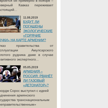
акроется он примерно в ноябре –
еверный Кавказ переживает
астоящий...
11.08.2019
БУДУТ ЛИ
ПОГАШЕНЫ
ЭКОЛОГИЧЕСКИЕ
«ГОРЯЧИЕ
ОЧКИ» НА КАРТЕ АРМЕНИИ?
тказ правительства от
ксплуатации Амулсарского
олотого рудника даже в случае
зитивного экспертного...
05.05.2019
АРМЕНИЯ –
РОССИЯ: РВАНЁТ
ЛИ ГАЗОВЫЙ
«ДЕТОНАТОР»?
жордж Сорос выступил с идеей
одчинения армянского
осударства транснациональным
неправительственным»