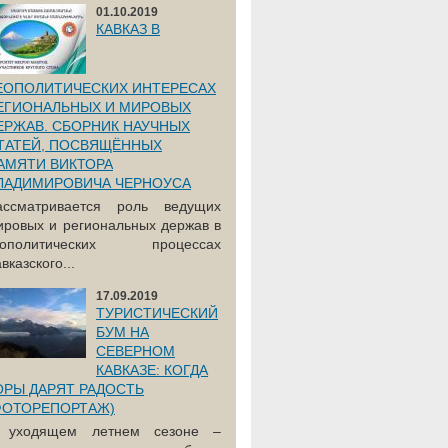
01.10.2019
КАВКАЗ В
ЕОПОЛИТИЧЕСКИХ ИНТЕРЕСАХ
ЕГИОНАЛЬНЫХ И МИРОВЫХ
ЕРЖАВ. СБОРНИК НАУЧНЫХ
ТАТЕЙ, ПОСВЯЩЁННЫХ
АМЯТИ ВИКТОРА
ЛАДИМИРОВИЧА ЧЕРНОУСА
ассматривается роль ведущих
ировых и региональных держав в
еополитических процессах
вказского...
17.09.2019
ТУРИСТИЧЕСКИЙ
БУМ НА
СЕВЕРНОМ
КАВКАЗЕ: КОГДА
ОРЫ ДАРЯТ РАДОСТЬ
ФОТОРЕПОРТАЖ)
 уходящем летнем сезоне –