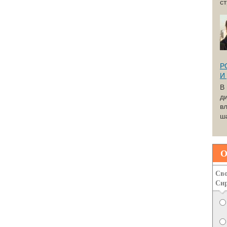
с
Р
И
В
д
вл
ша
О
Сво
Си