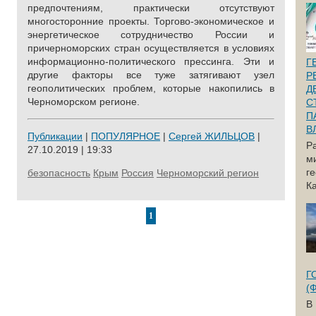
предпочтениям, практически отсутствуют
многосторонние проекты. Торгово-экономическое и
энергетическое сотрудничество России и
причерноморских стран осуществляется в условиях
информационно-политического прессинга. Эти и
Г
другие факторы все туже затягивают узел
Р
геополитических проблем, которые накопились в
Д
Черноморском регионе.
С
П
В
Публикации
|
ПОПУЛЯРНОЕ
|
Сергей ЖИЛЬЦОВ
|
Р
27.10.2019 | 19:33
м
г
безопасность
Крым
Россия
Черноморский регион
Ка
1
Г
(
В