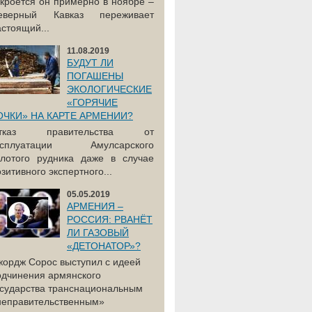
акроется он примерно в ноябре –
еверный Кавказ переживает
астоящий...
11.08.2019
БУДУТ ЛИ
ПОГАШЕНЫ
ЭКОЛОГИЧЕСКИЕ
«ГОРЯЧИЕ
ОЧКИ» НА КАРТЕ АРМЕНИИ?
тказ правительства от
ксплуатации Амулсарского
олотого рудника даже в случае
зитивного экспертного...
05.05.2019
АРМЕНИЯ –
РОССИЯ: РВАНЁТ
ЛИ ГАЗОВЫЙ
«ДЕТОНАТОР»?
жордж Сорос выступил с идеей
одчинения армянского
осударства транснациональным
неправительственным»