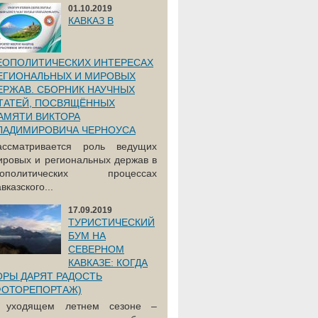
01.10.2019
КАВКАЗ В
ЕОПОЛИТИЧЕСКИХ ИНТЕРЕСАХ
ЕГИОНАЛЬНЫХ И МИРОВЫХ
ЕРЖАВ. СБОРНИК НАУЧНЫХ
ТАТЕЙ, ПОСВЯЩЁННЫХ
АМЯТИ ВИКТОРА
ЛАДИМИРОВИЧА ЧЕРНОУСА
ассматривается роль ведущих
ировых и региональных держав в
еополитических процессах
вказского...
17.09.2019
ТУРИСТИЧЕСКИЙ
БУМ НА
СЕВЕРНОМ
КАВКАЗЕ: КОГДА
ОРЫ ДАРЯТ РАДОСТЬ
ФОТОРЕПОРТАЖ)
 уходящем летнем сезоне –