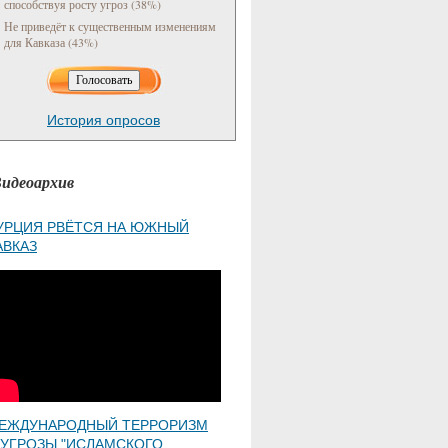
способствуя росту угроз (38%)
Не приведёт к существенным изменениям
для Кавказа (43%)
История опросов
идеоархив
УРЦИЯ РВЁТСЯ НА ЮЖНЫЙ
АВКАЗ
ЕЖДУНАРОДНЫЙ ТЕРРОРИЗМ
 УГРОЗЫ "ИСЛАМСКОГО