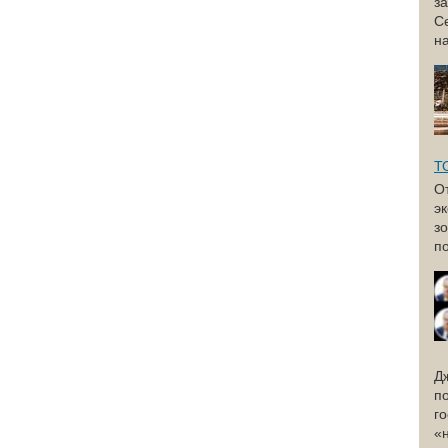
з
С
н
Т
О
э
з
по
Д
п
г
«