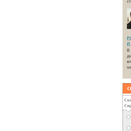
с
Р
И
В
д
вл
ша
О
Сво
Си