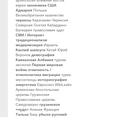
археология
Ближний Восток
евреи
экономика
США
Аджария
Польша
Великобритания
казачество
черкесы
Карачаево-Черкесия
Северная Осетия
Кабардино-
Балкария
православие
адат
СМИ / Интернет
традиционализм
модернизация
Израиль
Каспий
шапсуги
Китай
Юрий
Воронов
демография
Кавказская Албания
туризм
экология
Первая мировая
война
этничность /
этнополитика
миграции
турки-
месхетинцы
историография
энергетика
Евросоюз
WikiLeaks
Армянская Апостольская
церковь
Грузинская
Православная церковь
Самурзакано
грузинское
«чудо»
Алания
Франция
Талыш
Баку
убыхи
русский