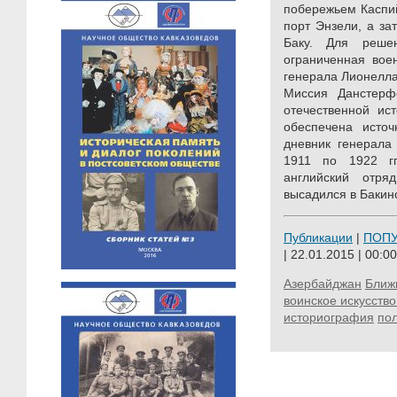
побережьем Каспий
порт Энзели, а за
Баку. Для реше
ограниченная вое
генерала Лионелла
Миссия Данстерф
отечественной ис
обеспечена исто
дневник генерала
1911 по 1922 гг
английский отр
высадился в Бакинс
Публикации
|
ПОП
| 22.01.2015 | 00:00
Азербайджан
Ближ
воинское искусство
историография
пол