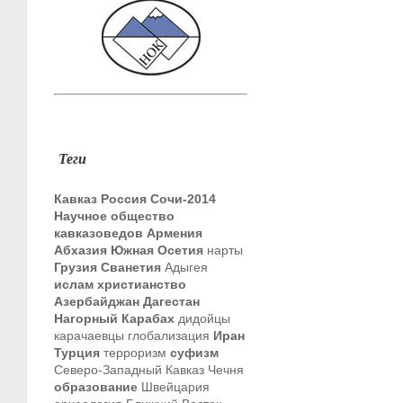
Теги
Кавказ
Россия
Сочи-2014
Научное общество
кавказоведов
Армения
Абхазия
Южная Осетия
нарты
Грузия
Сванетия
Адыгея
ислам
христианство
Азербайджан
Дагестан
Нагорный Карабах
дидойцы
карачаевцы
глобализация
Иран
Турция
терроризм
суфизм
Северо-Западный Кавказ
Чечня
образование
Швейцария