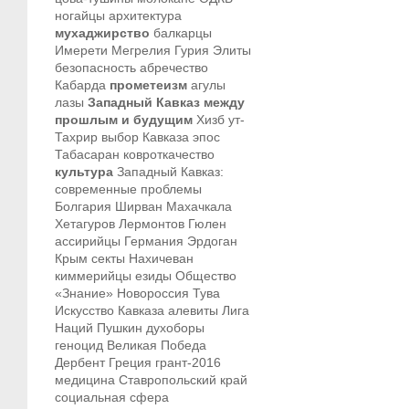
ногайцы
архитектура
мухаджирство
балкарцы
Имерети
Мегрелия
Гурия
Элиты
безопасность
абречество
Кабарда
прометеизм
агулы
лазы
Западный Кавказ между
прошлым и будущим
Хизб ут-
Тахрир
выбор Кавказа
эпос
Табасаран
ковроткачество
культура
Западный Кавказ:
современные проблемы
Болгария
Ширван
Махачкала
Хетагуров
Лермонтов
Гюлен
ассирийцы
Германия
Эрдоган
Крым
секты
Нахичеван
киммерийцы
езиды
Общество
«Знание»
Новороссия
Тува
Искусство Кавказа
алевиты
Лига
Наций
Пушкин
духоборы
геноцид
Великая Победа
Дербент
Греция
грант-2016
медицина
Ставропольский край
социальная сфера