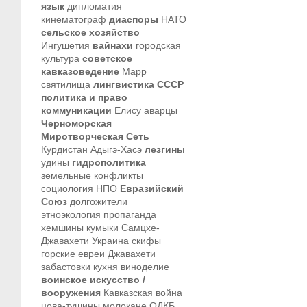
язык
дипломатия
кинематограф
диаспоры
НАТО
сельское хозяйство
Ингушетия
вайнахи
городская
культура
советское
кавказоведение
Марр
святилища
лингвистика
СССР
политика и право
коммуникации
Елису
аварцы
Черноморская
Миротворческая Сеть
Курдистан
Адыгэ-Хасэ
лезгины
удины
гидрополитика
земельные конфликты
социология
НПО
Евразийский
Союз
долгожители
этноэкология
пропаганда
хемшины
кумыки
Самцхе-
Джавахети
Украина
скифы
горские евреи
Джавахети
забастовки
кухня
виноделие
воинское искусство /
вооружения
Кавказская война
цова-тушины
молокане
ОДКБ