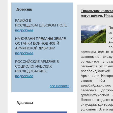
Новости
Тирольские «напев
могут помочь Ильх
КАВКАЗ В
ИССЛЕДОВАТЕЛЬСКОМ ПОЛЕ
По
подробнее
со
пр
НА КУБАНИ ПРЕДАНЫ ЗЕМЛЕ
А
ОСТАНКИ ВОИНОВ 408-Й
п
АРМЯНСКОЙ ДИВИЗИИ
армянам самые ш
подробнее
автономию, схожу
согласится упраз
РОССИЙСКИЕ АРМЯНЕ В
откажется от ссыл
СОЦИОЛОГИЧЕСКИХ
Азербайджанской
ИССЛЕДОВАНИЯХ
Армении и Нагорн
подробнее
стоило бы з
азербайджанског
все новости
Карабаха должн
гуманистическим
более того: даже 
Проекты
ситуации, как гово
условием. Всего од