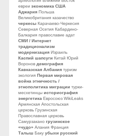
археология
Ближний Восток
евреи
экономика
США
Аджария
Польша
Великобритания
казачество
черкесы
Карачаево-Черкесия
Северная Осетия
Кабардино-
Балкария
православие
адат
СМИ / Интернет
традиционализм
модернизация
Израиль
Каспий
шапсуги
Китай
Юрий
Воронов
демография
Кавказская Албания
туризм
экология
Первая мировая
война
этничность /
этнополитика
миграции
турки-
месхетинцы
историография
энергетика
Евросоюз
WikiLeaks
Армянская Апостольская
церковь
Грузинская
Православная церковь
Самурзакано
грузинское
«чудо»
Алания
Франция
Талыш
Баку
убыхи
русский