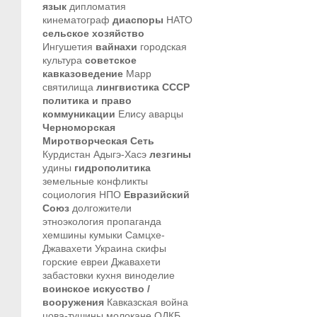
язык
дипломатия
кинематограф
диаспоры
НАТО
сельское хозяйство
Ингушетия
вайнахи
городская
культура
советское
кавказоведение
Марр
святилища
лингвистика
СССР
политика и право
коммуникации
Елису
аварцы
Черноморская
Миротворческая Сеть
Курдистан
Адыгэ-Хасэ
лезгины
удины
гидрополитика
земельные конфликты
социология
НПО
Евразийский
Союз
долгожители
этноэкология
пропаганда
хемшины
кумыки
Самцхе-
Джавахети
Украина
скифы
горские евреи
Джавахети
забастовки
кухня
виноделие
воинское искусство /
вооружения
Кавказская война
цова-тушины
молокане
ОДКБ