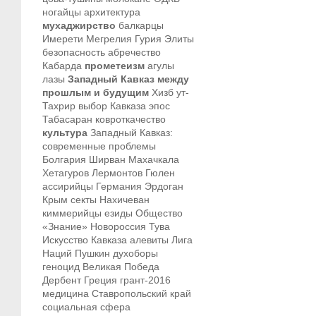
ногайцы
архитектура
мухаджирство
балкарцы
Имерети
Мегрелия
Гурия
Элиты
безопасность
абречество
Кабарда
прометеизм
агулы
лазы
Западный Кавказ между
прошлым и будущим
Хизб ут-
Тахрир
выбор Кавказа
эпос
Табасаран
ковроткачество
культура
Западный Кавказ:
современные проблемы
Болгария
Ширван
Махачкала
Хетагуров
Лермонтов
Гюлен
ассирийцы
Германия
Эрдоган
Крым
секты
Нахичеван
киммерийцы
езиды
Общество
«Знание»
Новороссия
Тува
Искусство Кавказа
алевиты
Лига
Наций
Пушкин
духоборы
геноцид
Великая Победа
Дербент
Греция
грант-2016
медицина
Ставропольский край
социальная сфера