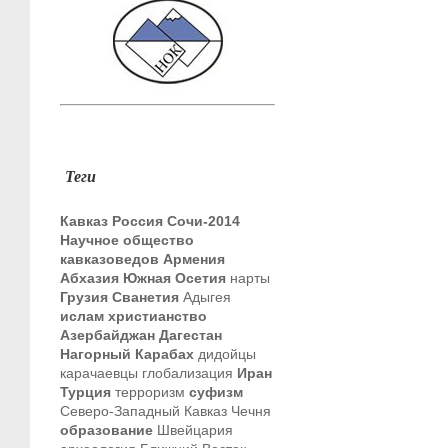
Теги
Кавказ
Россия
Сочи-2014
Научное общество
кавказоведов
Армения
Абхазия
Южная Осетия
нарты
Грузия
Сванетия
Адыгея
ислам
христианство
Азербайджан
Дагестан
Нагорный Карабах
дидойцы
карачаевцы
глобализация
Иран
Турция
терроризм
суфизм
Северо-Западный Кавказ
Чечня
образование
Швейцария