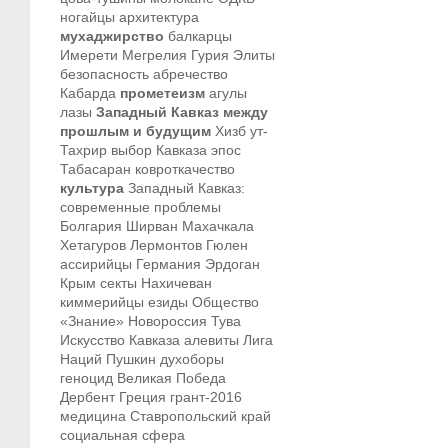
ногайцы
архитектура
мухаджирство
балкарцы
Имерети
Мегрелия
Гурия
Элиты
безопасность
абречество
Кабарда
прометеизм
агулы
лазы
Западный Кавказ между
прошлым и будущим
Хизб ут-
Тахрир
выбор Кавказа
эпос
Табасаран
ковроткачество
культура
Западный Кавказ:
современные проблемы
Болгария
Ширван
Махачкала
Хетагуров
Лермонтов
Гюлен
ассирийцы
Германия
Эрдоган
Крым
секты
Нахичеван
киммерийцы
езиды
Общество
«Знание»
Новороссия
Тува
Искусство Кавказа
алевиты
Лига
Наций
Пушкин
духоборы
геноцид
Великая Победа
Дербент
Греция
грант-2016
медицина
Ставропольский край
социальная сфера