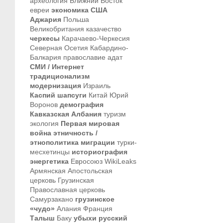
археология
Ближний Восток
евреи
экономика
США
Аджария
Польша
Великобритания
казачество
черкесы
Карачаево-Черкесия
Северная Осетия
Кабардино-
Балкария
православие
адат
СМИ / Интернет
традиционализм
модернизация
Израиль
Каспий
шапсуги
Китай
Юрий
Воронов
демография
Кавказская Албания
туризм
экология
Первая мировая
война
этничность /
этнополитика
миграции
турки-
месхетинцы
историография
энергетика
Евросоюз
WikiLeaks
Армянская Апостольская
церковь
Грузинская
Православная церковь
Самурзакано
грузинское
«чудо»
Алания
Франция
Талыш
Баку
убыхи
русский