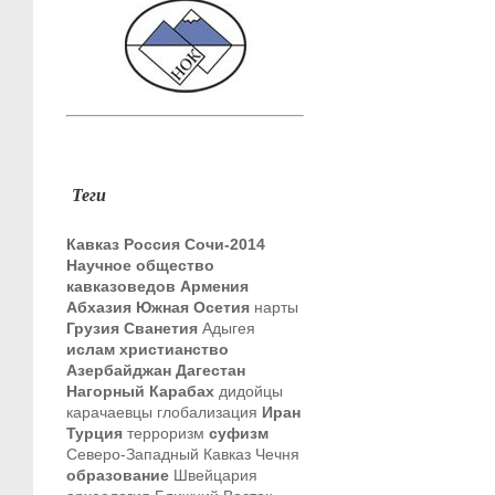
Теги
Кавказ
Россия
Сочи-2014
Научное общество
кавказоведов
Армения
Абхазия
Южная Осетия
нарты
Грузия
Сванетия
Адыгея
ислам
христианство
Азербайджан
Дагестан
Нагорный Карабах
дидойцы
карачаевцы
глобализация
Иран
Турция
терроризм
суфизм
Северо-Западный Кавказ
Чечня
образование
Швейцария