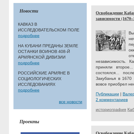
Новости
Освобождение Каба
зависимости (1670–17
КАВКАЗ В
ИССЛЕДОВАТЕЛЬСКОМ ПОЛЕ
В
подробнее
не
пе
НА КУБАНИ ПРЕДАНЫ ЗЕМЛЕ
ок
ОСТАНКИ ВОИНОВ 408-Й
о
АРМЯНСКОЙ ДИВИЗИИ
независимость. К
подробнее
приняли второе..
состоялся... пос
РОССИЙСКИЕ АРМЯНЕ В
Закубанья в 1670 
СОЦИОЛОГИЧЕСКИХ
вовсе приобрел не
ИССЛЕДОВАНИЯХ
подробнее
Публикации
|
Вале
2 комментариев
все новости
историография
Ка
Проекты
Освобождение Каба