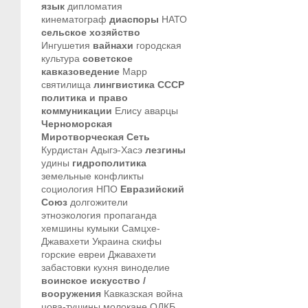
язык
дипломатия
кинематограф
диаспоры
НАТО
сельское хозяйство
Ингушетия
вайнахи
городская
культура
советское
кавказоведение
Марр
святилища
лингвистика
СССР
политика и право
коммуникации
Елису
аварцы
Черноморская
Миротворческая Сеть
Курдистан
Адыгэ-Хасэ
лезгины
удины
гидрополитика
земельные конфликты
социология
НПО
Евразийский
Союз
долгожители
этноэкология
пропаганда
хемшины
кумыки
Самцхе-
Джавахети
Украина
скифы
горские евреи
Джавахети
забастовки
кухня
виноделие
воинское искусство /
вооружения
Кавказская война
цова-тушины
молокане
ОДКБ