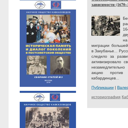
зависимости (1670–17
Б
ра
16
дв
на
миграции большей
в Закубанье... Рус
следило за разви
активизировало св
незамедлительно
акцию против 
кабардинцев...
Публикации
|
Вале
историография
Ка