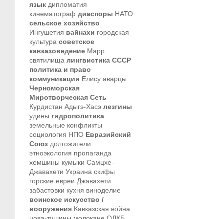
язык
дипломатия
кинематограф
диаспоры
НАТО
сельское хозяйство
Ингушетия
вайнахи
городская
культура
советское
кавказоведение
Марр
святилища
лингвистика
СССР
политика и право
коммуникации
Елису
аварцы
Черноморская
Миротворческая Сеть
Курдистан
Адыгэ-Хасэ
лезгины
удины
гидрополитика
земельные конфликты
социология
НПО
Евразийский
Союз
долгожители
этноэкология
пропаганда
хемшины
кумыки
Самцхе-
Джавахети
Украина
скифы
горские евреи
Джавахети
забастовки
кухня
виноделие
воинское искусство /
вооружения
Кавказская война
цова-тушины
молокане
ОДКБ