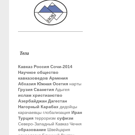
Теги
Кавказ
Россия
Сочи-2014
Научное общество
кавказоведов
Армения
Абхазия
Южная Осетия
нарты
Грузия
Сванетия
Адыгея
ислам
христианство
Азербайджан
Дагестан
Нагорный Карабах
дидойцы
карачаевцы
глобализация
Иран
Турция
терроризм
суфизм
Северо-Западный Кавказ
Чечня
образование
Швейцария