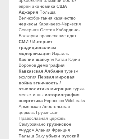
археология
Ближний Восток
евреи
экономика
США
Аджария
Польша
Великобритания
казачество
черкесы
Карачаево-Черкесия
Северная Осетия
Кабардино-
Балкария
православие
адат
СМИ / Интернет
традиционализм
модернизация
Израиль
Каспий
шапсуги
Китай
Юрий
Воронов
демография
Кавказская Албания
туризм
экология
Первая мировая
война
этничность /
этнополитика
миграции
турки-
месхетинцы
историография
энергетика
Евросоюз
WikiLeaks
Армянская Апостольская
церковь
Грузинская
Православная церковь
Самурзакано
грузинское
«чудо»
Алания
Франция
Талыш
Баку
убыхи
русский