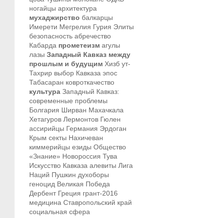
ногайцы
архитектура
мухаджирство
балкарцы
Имерети
Мегрелия
Гурия
Элиты
безопасность
абречество
Кабарда
прометеизм
агулы
лазы
Западный Кавказ между
прошлым и будущим
Хизб ут-
Тахрир
выбор Кавказа
эпос
Табасаран
ковроткачество
культура
Западный Кавказ:
современные проблемы
Болгария
Ширван
Махачкала
Хетагуров
Лермонтов
Гюлен
ассирийцы
Германия
Эрдоган
Крым
секты
Нахичеван
киммерийцы
езиды
Общество
«Знание»
Новороссия
Тува
Искусство Кавказа
алевиты
Лига
Наций
Пушкин
духоборы
геноцид
Великая Победа
Дербент
Греция
грант-2016
медицина
Ставропольский край
социальная сфера