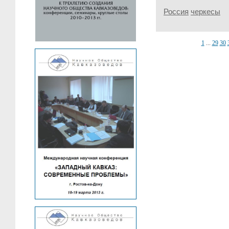
Россия
черкесы
1
...
29
30