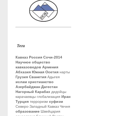
Теги
Кавказ
Россия
Сочи-2014
Научное общество
кавказоведов
Армения
Абхазия
Южная Осетия
нарты
Грузия
Сванетия
Адыгея
ислам
христианство
Азербайджан
Дагестан
Нагорный Карабах
дидойцы
карачаевцы
глобализация
Иран
Турция
терроризм
суфизм
Северо-Западный Кавказ
Чечня
образование
Швейцария