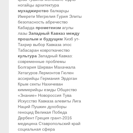
ногайцы
архитектура
мухаджирство
балкарцы
Имерети
Мегрелия
Гурия
Элиты
безопасность
абречество
Кабарда
прометеизм
агулы
лазы
Западный Кавказ между
прошлым и будущим
Хизб ут-
Тахрир
выбор Кавказа
эпос
Табасаран
ковроткачество
культура
Западный Кавказ:
современные проблемы
Болгария
Ширван
Махачкала
Хетагуров
Лермонтов
Гюлен
ассирийцы
Германия
Эрдоган
Крым
секты
Нахичеван
киммерийцы
езиды
Общество
«Знание»
Новороссия
Тува
Искусство Кавказа
алевиты
Лига
Наций
Пушкин
духоборы
геноцид
Великая Победа
Дербент
Греция
грант-2016
медицина
Ставропольский край
социальная сфера