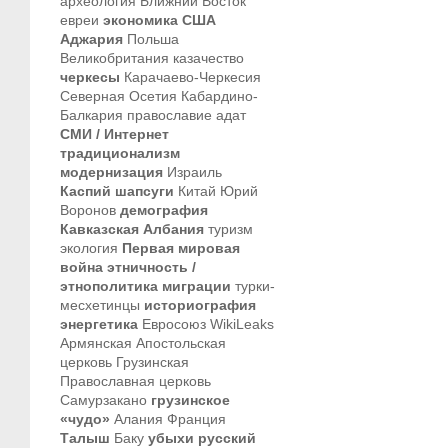
археология
Ближний Восток
евреи
экономика
США
Аджария
Польша
Великобритания
казачество
черкесы
Карачаево-Черкесия
Северная Осетия
Кабардино-
Балкария
православие
адат
СМИ / Интернет
традиционализм
модернизация
Израиль
Каспий
шапсуги
Китай
Юрий
Воронов
демография
Кавказская Албания
туризм
экология
Первая мировая
война
этничность /
этнополитика
миграции
турки-
месхетинцы
историография
энергетика
Евросоюз
WikiLeaks
Армянская Апостольская
церковь
Грузинская
Православная церковь
Самурзакано
грузинское
«чудо»
Алания
Франция
Талыш
Баку
убыхи
русский