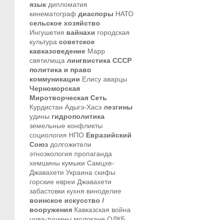
язык
дипломатия
кинематограф
диаспоры
НАТО
сельское хозяйство
Ингушетия
вайнахи
городская
культура
советское
кавказоведение
Марр
святилища
лингвистика
СССР
политика и право
коммуникации
Елису
аварцы
Черноморская
Миротворческая Сеть
Курдистан
Адыгэ-Хасэ
лезгины
удины
гидрополитика
земельные конфликты
социология
НПО
Евразийский
Союз
долгожители
этноэкология
пропаганда
хемшины
кумыки
Самцхе-
Джавахети
Украина
скифы
горские евреи
Джавахети
забастовки
кухня
виноделие
воинское искусство /
вооружения
Кавказская война
цова-тушины
молокане
ОДКБ