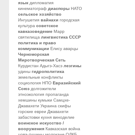
язык
дипломатия
кинематограф
диаспоры
НАТО
сельское хозяйство
Ингушетия
вайнахи
городская
культура
советское
кавказоведение
Марр
святилища
лингвистика
СССР
политика и право
коммуникации
Елису
аварцы
Черноморская
Миротворческая Сеть
Курдистан
Адыгэ-Хасэ
лезгины
удины
гидрополитика
земельные конфликты
социология
НПО
Евразийский
Союз
долгожители
этноэкология
пропаганда
хемшины
кумыки
Самцхе-
Джавахети
Украина
скифы
горские евреи
Джавахети
забастовки
кухня
виноделие
воинское искусство /
вооружения
Кавказская война
цова-тушины
молокане
ОДКБ