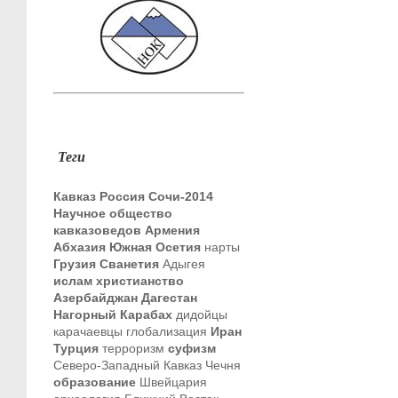
Теги
Кавказ
Россия
Сочи-2014
Научное общество
кавказоведов
Армения
Абхазия
Южная Осетия
нарты
Грузия
Сванетия
Адыгея
ислам
христианство
Азербайджан
Дагестан
Нагорный Карабах
дидойцы
карачаевцы
глобализация
Иран
Турция
терроризм
суфизм
Северо-Западный Кавказ
Чечня
образование
Швейцария