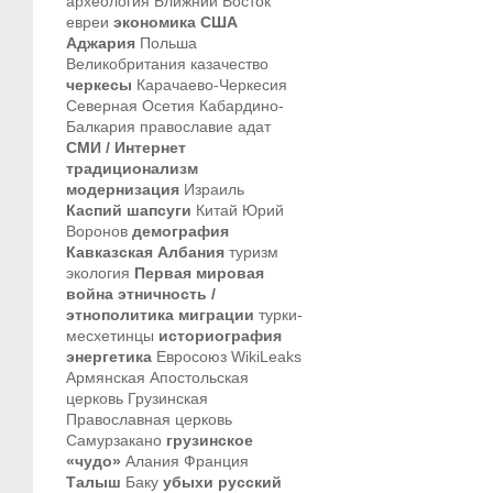
археология
Ближний Восток
евреи
экономика
США
Аджария
Польша
Великобритания
казачество
черкесы
Карачаево-Черкесия
Северная Осетия
Кабардино-
Балкария
православие
адат
СМИ / Интернет
традиционализм
модернизация
Израиль
Каспий
шапсуги
Китай
Юрий
Воронов
демография
Кавказская Албания
туризм
экология
Первая мировая
война
этничность /
этнополитика
миграции
турки-
месхетинцы
историография
энергетика
Евросоюз
WikiLeaks
Армянская Апостольская
церковь
Грузинская
Православная церковь
Самурзакано
грузинское
«чудо»
Алания
Франция
Талыш
Баку
убыхи
русский