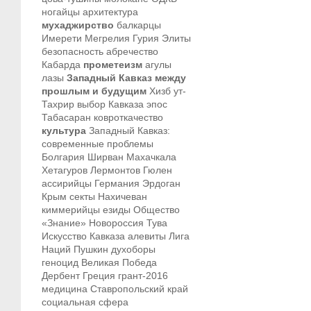
ногайцы
архитектура
мухаджирство
балкарцы
Имерети
Мегрелия
Гурия
Элиты
безопасность
абречество
Кабарда
прометеизм
агулы
лазы
Западный Кавказ между
прошлым и будущим
Хизб ут-
Тахрир
выбор Кавказа
эпос
Табасаран
ковроткачество
культура
Западный Кавказ:
современные проблемы
Болгария
Ширван
Махачкала
Хетагуров
Лермонтов
Гюлен
ассирийцы
Германия
Эрдоган
Крым
секты
Нахичеван
киммерийцы
езиды
Общество
«Знание»
Новороссия
Тува
Искусство Кавказа
алевиты
Лига
Наций
Пушкин
духоборы
геноцид
Великая Победа
Дербент
Греция
грант-2016
медицина
Ставропольский край
социальная сфера