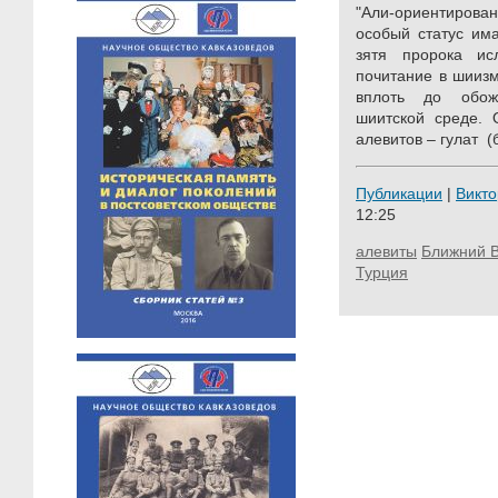
"Али-ориентирова
особый статус им
зятя пророка и
почитание в шииз
вплоть до обож
шиитской среде.
алевитов – гулат (б
Публикации
|
Викт
12:25
алевиты
Ближний В
Турция