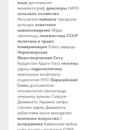
язык
дипломатия
кинематограф
диаспоры
НАТО
сельское хозяйство
Ингушетия
вайнахи
городская
культура
советское
кавказоведение
Марр
святилища
лингвистика
СССР
политика и право
коммуникации
Елису
аварцы
Черноморская
Миротворческая Сеть
Курдистан
Адыгэ-Хасэ
лезгины
удины
гидрополитика
земельные конфликты
социология
НПО
Евразийский
Союз
долгожители
этноэкология
пропаганда
хемшины
кумыки
Самцхе-
Джавахети
Украина
скифы
горские евреи
Джавахети
забастовки
кухня
виноделие
воинское искусство /
вооружения
Кавказская война
цова-тушины
молокане
ОДКБ