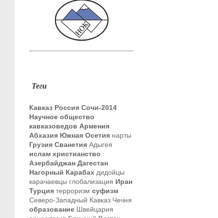
Теги
Кавказ
Россия
Сочи-2014
Научное общество
кавказоведов
Армения
Абхазия
Южная Осетия
нарты
Грузия
Сванетия
Адыгея
ислам
христианство
Азербайджан
Дагестан
Нагорный Карабах
дидойцы
карачаевцы
глобализация
Иран
Турция
терроризм
суфизм
Северо-Западный Кавказ
Чечня
образование
Швейцария