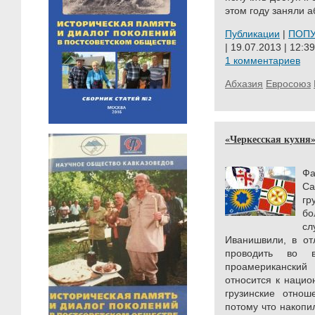
этом году заняли а
Публикации
|
ПОП
| 19.07.2013 | 12:39
1 комментариев
Абхазия
Евросоюз
«Черкесская кухня»
Ф
Са
гр
бо
с
Иванишвили, в от
проводить во в
проамериканский
относится к нацио
грузинские отнош
потому что накоп