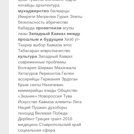
ногайцы
архитектура
мухаджирство
балкарцы
Имерети
Мегрелия
Гурия
Элиты
безопасность
абречество
Кабарда
прометеизм
агулы
лазы
Западный Кавказ между
прошлым и будущим
Хизб ут-
Тахрир
выбор Кавказа
эпос
Табасаран
ковроткачество
культура
Западный Кавказ:
современные проблемы
Болгария
Ширван
Махачкала
Хетагуров
Лермонтов
Гюлен
ассирийцы
Германия
Эрдоган
Крым
секты
Нахичеван
киммерийцы
езиды
Общество
«Знание»
Новороссия
Тува
Искусство Кавказа
алевиты
Лига
Наций
Пушкин
духоборы
геноцид
Великая Победа
Дербент
Греция
грант-2016
медицина
Ставропольский край
социальная сфера