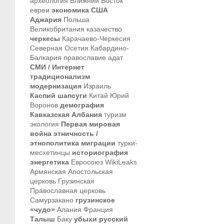
археология
Ближний Восток
евреи
экономика
США
Аджария
Польша
Великобритания
казачество
черкесы
Карачаево-Черкесия
Северная Осетия
Кабардино-
Балкария
православие
адат
СМИ / Интернет
традиционализм
модернизация
Израиль
Каспий
шапсуги
Китай
Юрий
Воронов
демография
Кавказская Албания
туризм
экология
Первая мировая
война
этничность /
этнополитика
миграции
турки-
месхетинцы
историография
энергетика
Евросоюз
WikiLeaks
Армянская Апостольская
церковь
Грузинская
Православная церковь
Самурзакано
грузинское
«чудо»
Алания
Франция
Талыш
Баку
убыхи
русский