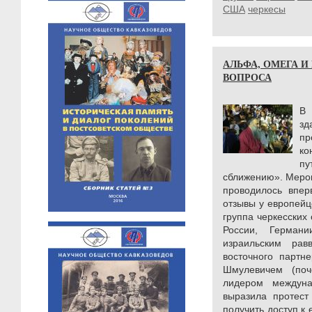
США
черкесы
АЛЬФА, ОМЕГА И
ВОПРОСА
В 
зд
пр
ко
п
сближению». Мероп
проводилось впер
отзывы у европейц
группа черкесских
России, Герма
израильским рав
восточного партн
Шмулевичем (поч
лидером междуна
выразила протест
получить доступ к 