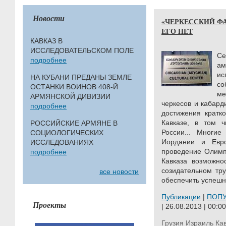
Новости
«ЧЕРКЕССКИЙ ФА
ЕГО НЕТ
КАВКАЗ В
ИССЛЕДОВАТЕЛЬСКОМ ПОЛЕ
С
подробнее
а
ис
НА КУБАНИ ПРЕДАНЫ ЗЕМЛЕ
со
ОСТАНКИ ВОИНОВ 408-Й
ме
АРМЯНСКОЙ ДИВИЗИИ
черкесов и кабард
подробнее
достижения кратк
Кавказе, в том ч
РОССИЙСКИЕ АРМЯНЕ В
России... Многие
СОЦИОЛОГИЧЕСКИХ
Иордании и Евр
ИССЛЕДОВАНИЯХ
проведение Олимп
подробнее
Кавказа возможно
созидательном тру
все новости
обеспечить успешно
Публикации
|
ПОП
Проекты
| 26.08.2013 | 00:00
Грузия
Израиль
Ка