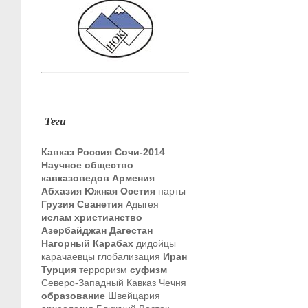
Теги
Кавказ
Россия
Сочи-2014
Научное общество
кавказоведов
Армения
Абхазия
Южная Осетия
нарты
Грузия
Сванетия
Адыгея
ислам
христианство
Азербайджан
Дагестан
Нагорный Карабах
дидойцы
карачаевцы
глобализация
Иран
Турция
терроризм
суфизм
Северо-Западный Кавказ
Чечня
образование
Швейцария