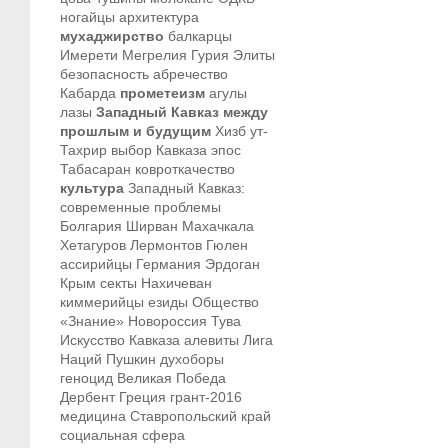
ногайцы
архитектура
мухаджирство
балкарцы
Имерети
Мегрелия
Гурия
Элиты
безопасность
абречество
Кабарда
прометеизм
агулы
лазы
Западный Кавказ между
прошлым и будущим
Хизб ут-
Тахрир
выбор Кавказа
эпос
Табасаран
ковроткачество
культура
Западный Кавказ:
современные проблемы
Болгария
Ширван
Махачкала
Хетагуров
Лермонтов
Гюлен
ассирийцы
Германия
Эрдоган
Крым
секты
Нахичеван
киммерийцы
езиды
Общество
«Знание»
Новороссия
Тува
Искусство Кавказа
алевиты
Лига
Наций
Пушкин
духоборы
геноцид
Великая Победа
Дербент
Греция
грант-2016
медицина
Ставропольский край
социальная сфера