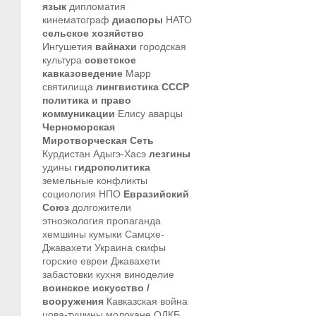
язык
дипломатия
кинематограф
диаспоры
НАТО
сельское хозяйство
Ингушетия
вайнахи
городская
культура
советское
кавказоведение
Марр
святилища
лингвистика
СССР
политика и право
коммуникации
Елису
аварцы
Черноморская
Миротворческая Сеть
Курдистан
Адыгэ-Хасэ
лезгины
удины
гидрополитика
земельные конфликты
социология
НПО
Евразийский
Союз
долгожители
этноэкология
пропаганда
хемшины
кумыки
Самцхе-
Джавахети
Украина
скифы
горские евреи
Джавахети
забастовки
кухня
виноделие
воинское искусство /
вооружения
Кавказская война
цова-тушины
молокане
ОДКБ