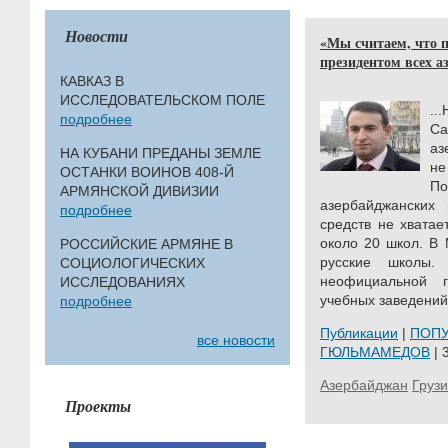
Новости
«Мы считаем, что 
президентом всех 
КАВКАЗ В
ИССЛЕДОВАТЕЛЬСКОМ ПОЛЕ
..
подробнее
Са
аз
НА КУБАНИ ПРЕДАНЫ ЗЕМЛЕ
не
ОСТАНКИ ВОИНОВ 408-Й
П
АРМЯНСКОЙ ДИВИЗИИ
азербайджанских
подробнее
средств не хватае
около 20 школ. В
РОССИЙСКИЕ АРМЯНЕ В
русские школы.
СОЦИОЛОГИЧЕСКИХ
неофициальной г
ИССЛЕДОВАНИЯХ
учебных заведений.
подробнее
Публикации
|
ПОП
все новости
ГЮЛЬМАМЕДОВ
| 
Азербайджан
Груз
Проекты