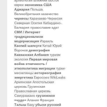
археология
Ближний Восток
евреи
экономика
США
Аджария
Польша
Великобритания
казачество
черкесы
Карачаево-Черкесия
Северная Осетия
Кабардино-
Балкария
православие
адат
СМИ / Интернет
традиционализм
модернизация
Израиль
Каспий
шапсуги
Китай
Юрий
Воронов
демография
Кавказская Албания
туризм
экология
Первая мировая
война
этничность /
этнополитика
миграции
турки-
месхетинцы
историография
энергетика
Евросоюз
WikiLeaks
Армянская Апостольская
церковь
Грузинская
Православная церковь
Самурзакано
грузинское
«чудо»
Алания
Франция
Талыш
Баку
убыхи
русский