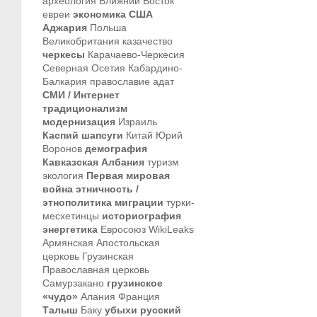
археология
Ближний Восток
евреи
экономика
США
Аджария
Польша
Великобритания
казачество
черкесы
Карачаево-Черкесия
Северная Осетия
Кабардино-
Балкария
православие
адат
СМИ / Интернет
традиционализм
модернизация
Израиль
Каспий
шапсуги
Китай
Юрий
Воронов
демография
Кавказская Албания
туризм
экология
Первая мировая
война
этничность /
этнополитика
миграции
турки-
месхетинцы
историография
энергетика
Евросоюз
WikiLeaks
Армянская Апостольская
церковь
Грузинская
Православная церковь
Самурзакано
грузинское
«чудо»
Алания
Франция
Талыш
Баку
убыхи
русский