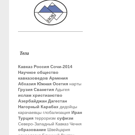
Теги
Кавказ
Россия
Сочи-2014
Научное общество
кавказоведов
Армения
Абхазия
Южная Осетия
нарты
Грузия
Сванетия
Адыгея
ислам
христианство
Азербайджан
Дагестан
Нагорный Карабах
дидойцы
карачаевцы
глобализация
Иран
Турция
терроризм
суфизм
Северо-Западный Кавказ
Чечня
образование
Швейцария