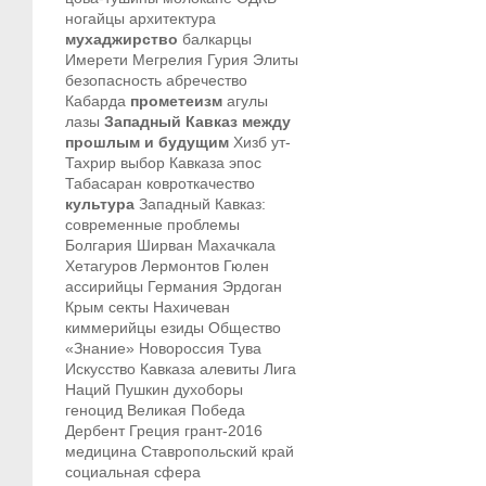
ногайцы
архитектура
мухаджирство
балкарцы
Имерети
Мегрелия
Гурия
Элиты
безопасность
абречество
Кабарда
прометеизм
агулы
лазы
Западный Кавказ между
прошлым и будущим
Хизб ут-
Тахрир
выбор Кавказа
эпос
Табасаран
ковроткачество
культура
Западный Кавказ:
современные проблемы
Болгария
Ширван
Махачкала
Хетагуров
Лермонтов
Гюлен
ассирийцы
Германия
Эрдоган
Крым
секты
Нахичеван
киммерийцы
езиды
Общество
«Знание»
Новороссия
Тува
Искусство Кавказа
алевиты
Лига
Наций
Пушкин
духоборы
геноцид
Великая Победа
Дербент
Греция
грант-2016
медицина
Ставропольский край
социальная сфера