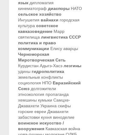
язык
дипломатия
кинематограф
диаспоры
НАТО
сельское хозяйство
Ингушетия
вайнахи
городская
культура
советское
кавказоведение
Марр
святилища
лингвистика
СССР
политика и право
коммуникации
Елису
аварцы
Черноморская
Миротворческая Сеть
Курдистан
Адыгэ-Хасэ
лезгины
удины
гидрополитика
земельные конфликты
социология
НПО
Евразийский
Союз
долгожители
этноэкология
пропаганда
хемшины
кумыки
Самцхе-
Джавахети
Украина
скифы
горские евреи
Джавахети
забастовки
кухня
виноделие
воинское искусство /
вооружения
Кавказская война
цова-тушины
молокане
ОДКБ