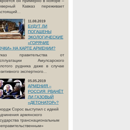
акроется он примерно в ноябре –
еверный Кавказ переживает
астоящий...
11.08.2019
БУДУТ ЛИ
ПОГАШЕНЫ
ЭКОЛОГИЧЕСКИЕ
«ГОРЯЧИЕ
ОЧКИ» НА КАРТЕ АРМЕНИИ?
тказ правительства от
ксплуатации Амулсарского
олотого рудника даже в случае
зитивного экспертного...
05.05.2019
АРМЕНИЯ –
РОССИЯ: РВАНЁТ
ЛИ ГАЗОВЫЙ
«ДЕТОНАТОР»?
жордж Сорос выступил с идеей
одчинения армянского
осударства транснациональным
неправительственным»