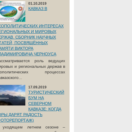
01.10.2019
КАВКАЗ В
ЕОПОЛИТИЧЕСКИХ ИНТЕРЕСАХ
ЕГИОНАЛЬНЫХ И МИРОВЫХ
ЕРЖАВ. СБОРНИК НАУЧНЫХ
ТАТЕЙ, ПОСВЯЩЁННЫХ
АМЯТИ ВИКТОРА
ЛАДИМИРОВИЧА ЧЕРНОУСА
ассматривается роль ведущих
ировых и региональных держав в
еополитических процессах
вказского...
17.09.2019
ТУРИСТИЧЕСКИЙ
БУМ НА
СЕВЕРНОМ
КАВКАЗЕ: КОГДА
ОРЫ ДАРЯТ РАДОСТЬ
ФОТОРЕПОРТАЖ)
 уходящем летнем сезоне –