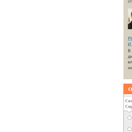
с
Р
И
В
д
вл
ша
О
Сво
Си