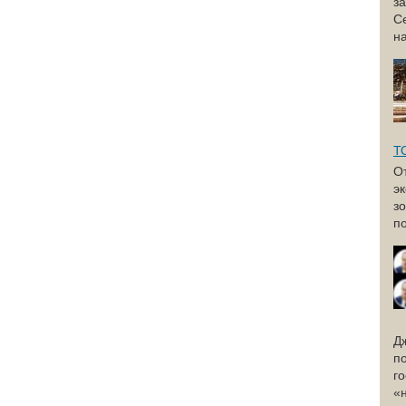
з
С
н
Т
О
э
з
по
Д
п
г
«