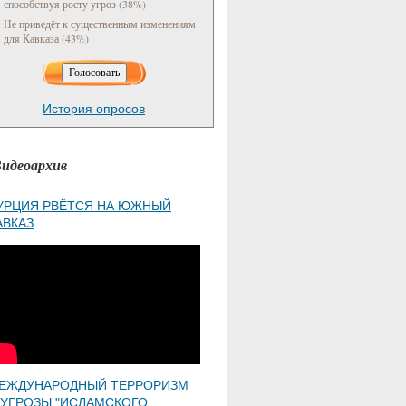
способствуя росту угроз (38%)
Не приведёт к существенным изменениям
для Кавказа (43%)
История опросов
идеоархив
УРЦИЯ РВЁТСЯ НА ЮЖНЫЙ
АВКАЗ
ЕЖДУНАРОДНЫЙ ТЕРРОРИЗМ
 УГРОЗЫ "ИСЛАМСКОГО