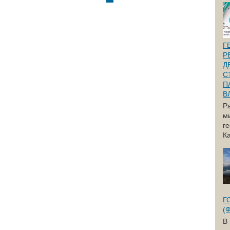
Г
Р
Д
С
П
В
Р
м
г
Ка
Г
(
В