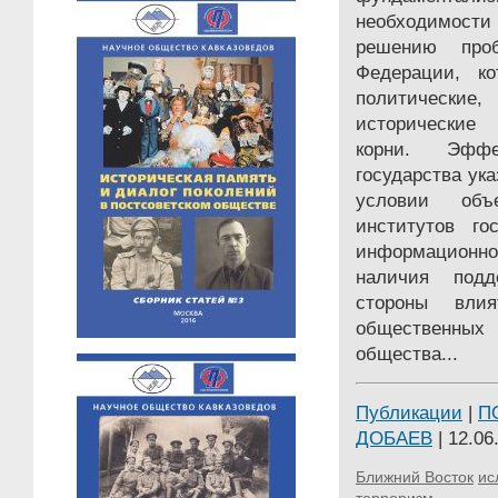
необходимости
решению про
Федерации, ко
политические, 
исторические 
корни. Эффек
государства ук
условии объ
институтов гос
информационн
наличия подд
стороны влия
общественных
общества...
Публикации
|
П
ДОБАЕВ
| 12.06
Ближний Восток
ис