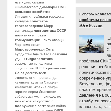
язык
дипломатия
кинематограф
диаспоры
НАТО
сельское хозяйство
Северо-Кавказс
Ингушетия
вайнахи
городская
проблемы регио
культура
советское
Юге России
кавказоведение
Марр
святилища
лингвистика
СССР
политика и право
..
коммуникации
Елису
аварцы
ра
Черноморская
Миротворческая Сеть
Се
Курдистан
Адыгэ-Хасэ
лезгины
я
удины
гидрополитика
проблемы СКФО
земельные конфликты
решения необхо
социология
НПО
Евразийский
политическая в
Союз
долгожители
этноэкология
пропаганда
современное уп
хемшины
кумыки
Самцхе-
Безусловно, фе
Джавахети
Украина
скифы
властям придет
горские евреи
Джавахети
давления на об
забастовки
кухня
виноделие
атрибутов росс
воинское искусство /
вооружения
Кавказская война
клановость, каз
цова-тушины
молокане
ОДКБ