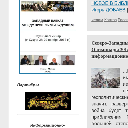
НОВОЕ В БИБЛ
Игорь ДОБАЕВ
|
ислам
Кавказ
Росс
Северо-Западны
Олимпиады 2014
информационно
..
и
из
Партнёры
не
геополитическ
значит, разве
война будет т
приближения 
большей степе
Информационно-