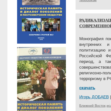
терроризм
РАДИКАЛИЗАЦ
СОВРЕМЕННО
Монография по
внутренних 
политизацию и
Российской Фе
период, а та
совершенство
религиозно-по
терроризму в РФ
скачать
Игорь ДОБАЕВ
|
Ближний Восток
ис