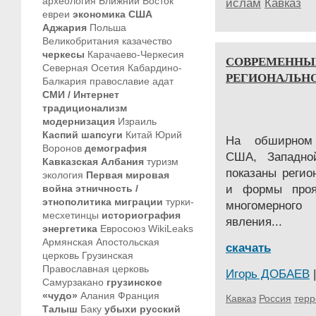
археология
Ближний Восток
ислам
Кавказ
евреи
экономика
США
Аджария
Польша
Великобритания
казачество
черкесы
Карачаево-Черкесия
СОВРЕМЕННЫЙ
Северная Осетия
Кабардино-
РЕГИОНАЛЬНОЕ
Балкария
православие
адат
СМИ / Интернет
традиционализм
модернизация
Израиль
Каспий
шапсуги
Китай
Юрий
На обширном 
Воронов
демография
США, Западно
Кавказская Албания
туризм
показаны регио
экология
Первая мировая
война
этничность /
и формы проя
этнополитика
миграции
турки-
многомерного 
месхетинцы
историография
явления...
энергетика
Евросоюз
WikiLeaks
Армянская Апостольская
скачать
церковь
Грузинская
Православная церковь
Игорь ДОБАЕВ
|
Самурзакано
грузинское
«чудо»
Алания
Франция
Кавказ
Россия
тер
Талыш
Баку
убыхи
русский