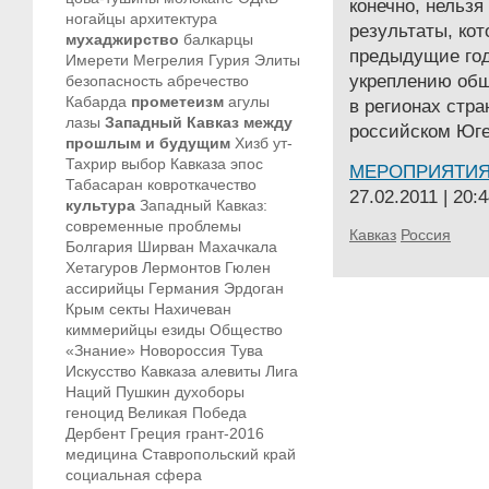
конечно, нельзя
ногайцы
архитектура
результаты, ко
мухаджирство
балкарцы
предыдущие го
Имерети
Мегрелия
Гурия
Элиты
укреплению общ
безопасность
абречество
Кабарда
прометеизм
агулы
в регионах стра
лазы
Западный Кавказ между
российском Юге
прошлым и будущим
Хизб ут-
Тахрир
выбор Кавказа
эпос
МЕРОПРИЯТИ
Табасаран
ковроткачество
27.02.2011 | 20:
культура
Западный Кавказ:
современные проблемы
Кавказ
Россия
Болгария
Ширван
Махачкала
Хетагуров
Лермонтов
Гюлен
ассирийцы
Германия
Эрдоган
Крым
секты
Нахичеван
киммерийцы
езиды
Общество
«Знание»
Новороссия
Тува
Искусство Кавказа
алевиты
Лига
Наций
Пушкин
духоборы
геноцид
Великая Победа
Дербент
Греция
грант-2016
медицина
Ставропольский край
социальная сфера