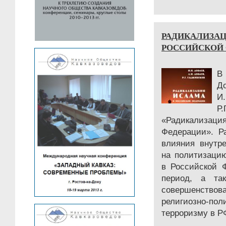
РАДИКАЛИЗАЦ
РОССИЙСКОЙ
В
Д
И
Р
«Радикализац
Федерации». Р
влияния внутр
на политизаци
в Российской 
период, а та
совершенство
религиозно-по
терроризму в РФ