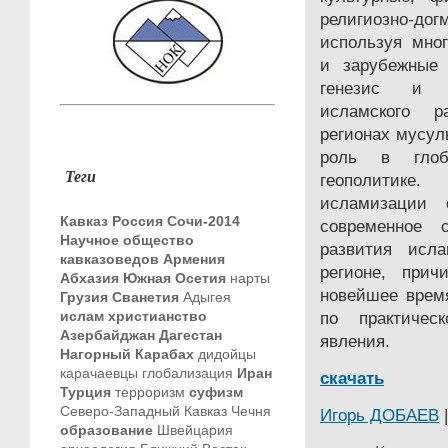
религиозно-до
используя мно
и зарубежные 
генезис и с
исламского р
регионах мусул
роль в глоб
Теги
геополитик
исламизации с
Кавказ
Россия
Сочи-2014
современное 
Научное общество
развития исл
кавказоведов
Армения
регионе, прич
Абхазия
Южная Осетия
нарты
новейшее время
Грузия
Сванетия
Адыгея
ислам
христианство
по практичес
Азербайджан
Дагестан
явления.
Нагорный Карабах
дидойцы
карачаевцы
глобализация
Иран
скачать
Турция
терроризм
суфизм
Северо-Западный Кавказ
Чечня
Игорь ДОБАЕВ
|
образование
Швейцария