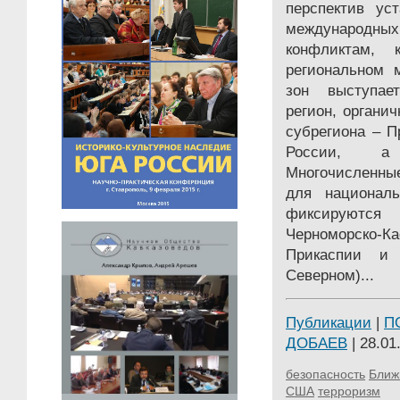
перспектив ус
международн
конфликтам,
региональном 
зон выступает
регион, органи
субрегиона – П
России, а 
Многочисленны
для националь
фиксируются 
Черноморско-Ка
Прикаспии и
Северном)...
Публикации
|
П
ДОБАЕВ
| 28.01
безопасность
Ближ
США
терроризм