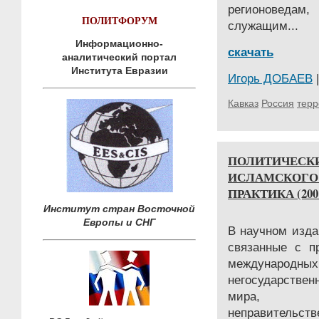
регионовед
ПОЛИТФОРУМ
служащим...
Информационно-
скачать
аналитический портал
Института Евразии
Игорь ДОБАЕВ
|
Кавказ
Россия
тер
ПОЛИТИЧЕСК
ИСЛАМСКОГО 
ПРАКТИКА (200
Институт стран Восточной
Европы и СНГ
В научном изд
связанные с п
международн
негосударствен
мира, м
неправитель