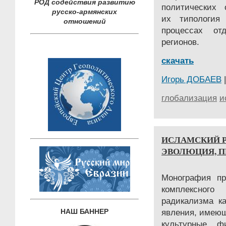
РОД содействия развитию
политических 
русско-армянских
их типология
отношений
процессах от
регионов.
скачать
Игорь ДОБАЕВ
|
глобализация
и
ИСЛАМСКИЙ Р
ЭВОЛЮЦИЯ, ПР
Монография пр
комплексного
радикализма к
НАШ БАННЕР
явления, имеющ
культурные, ф