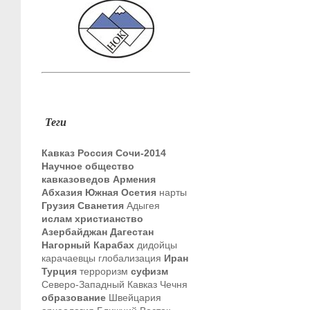
Теги
Кавказ
Россия
Сочи-2014
Научное общество
кавказоведов
Армения
Абхазия
Южная Осетия
нарты
Грузия
Сванетия
Адыгея
ислам
христианство
Азербайджан
Дагестан
Нагорный Карабах
дидойцы
карачаевцы
глобализация
Иран
Турция
терроризм
суфизм
Северо-Западный Кавказ
Чечня
образование
Швейцария