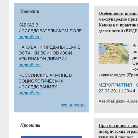
Новости
Особенности внешн
международно приз
Кавказа и практика
КАВКАЗ В
десятилетий (ВИДЕ
ИССЛЕДОВАТЕЛЬСКОМ ПОЛЕ
подробнее
В
НА КУБАНИ ПРЕДАНЫ ЗЕМЛЕ
ис
ОСТАНКИ ВОИНОВ 408-Й
ди
АРМЯНСКОЙ ДИВИЗИИ
С
подробнее
ко
кавказоведов (Ерев
РОССИЙСКИЕ АРМЯНЕ В
СОЦИОЛОГИЧЕСКИХ
МЕРОПРИЯТИЯ
|
ИССЛЕДОВАНИЯХ
23.03.2011 | 23:44
подробнее
Азербайджан
Арме
все новости
Проекты
Прагматичность по
исторических огра
турецкий процесс