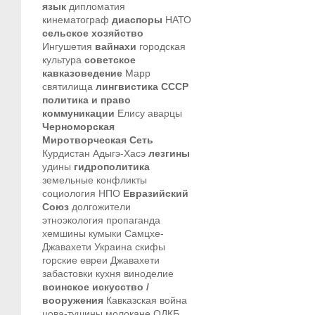
язык
дипломатия
кинематограф
диаспоры
НАТО
сельское хозяйство
Ингушетия
вайнахи
городская
культура
советское
кавказоведение
Марр
святилища
лингвистика
СССР
политика и право
коммуникации
Елису
аварцы
Черноморская
Миротворческая Сеть
Курдистан
Адыгэ-Хасэ
лезгины
удины
гидрополитика
земельные конфликты
социология
НПО
Евразийский
Союз
долгожители
этноэкология
пропаганда
хемшины
кумыки
Самцхе-
Джавахети
Украина
скифы
горские евреи
Джавахети
забастовки
кухня
виноделие
воинское искусство /
вооружения
Кавказская война
цова-тушины
молокане
ОДКБ