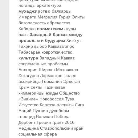
ногайцы
архитектура
мухаджирство
балкарцы
Имерети
Мегрелия
Гурия
Элиты
безопасность
абречество
Кабарда
прометеизм
агулы
лазы
Западный Кавказ между
прошлым и будущим
Хизб ут-
Тахрир
выбор Кавказа
эпос
Табасаран
ковроткачество
культура
Западный Кавказ:
современные проблемы
Болгария
Ширван
Махачкала
Хетагуров
Лермонтов
Гюлен
ассирийцы
Германия
Эрдоган
Крым
секты
Нахичеван
киммерийцы
езиды
Общество
«Знание»
Новороссия
Тува
Искусство Кавказа
алевиты
Лига
Наций
Пушкин
духоборы
геноцид
Великая Победа
Дербент
Греция
грант-2016
медицина
Ставропольский край
социальная сфера