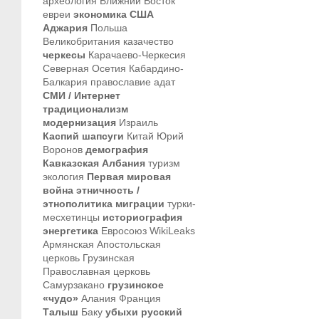
археология
Ближний Восток
евреи
экономика
США
Аджария
Польша
Великобритания
казачество
черкесы
Карачаево-Черкесия
Северная Осетия
Кабардино-
Балкария
православие
адат
СМИ / Интернет
традиционализм
модернизация
Израиль
Каспий
шапсуги
Китай
Юрий
Воронов
демография
Кавказская Албания
туризм
экология
Первая мировая
война
этничность /
этнополитика
миграции
турки-
месхетинцы
историография
энергетика
Евросоюз
WikiLeaks
Армянская Апостольская
церковь
Грузинская
Православная церковь
Самурзакано
грузинское
«чудо»
Алания
Франция
Талыш
Баку
убыхи
русский