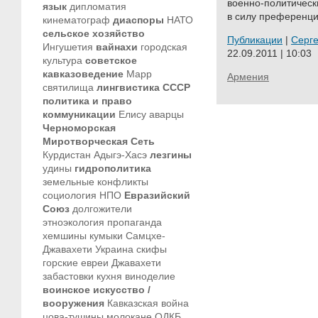
военно-политическ
язык
дипломатия
в силу преференций
кинематограф
диаспоры
НАТО
сельское хозяйство
Публикации
|
Серг
Ингушетия
вайнахи
городская
22.09.2011 | 10:03
культура
советское
кавказоведение
Марр
Армения
святилища
лингвистика
СССР
политика и право
коммуникации
Елису
аварцы
Черноморская
Миротворческая Сеть
Курдистан
Адыгэ-Хасэ
лезгины
удины
гидрополитика
земельные конфликты
социология
НПО
Евразийский
Союз
долгожители
этноэкология
пропаганда
хемшины
кумыки
Самцхе-
Джавахети
Украина
скифы
горские евреи
Джавахети
забастовки
кухня
виноделие
воинское искусство /
вооружения
Кавказская война
цова-тушины
молокане
ОДКБ