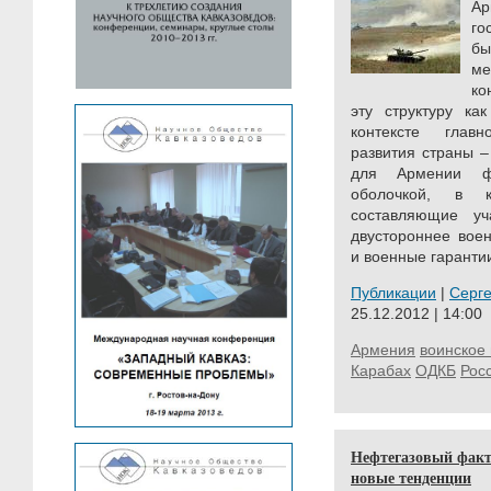
А
го
б
м
ко
эту структуру ка
контексте глав
развития страны –
для Армении фа
оболочкой, в к
составляющие у
двустороннее воен
и военные гаранти
Публикации
|
Серг
25.12.2012 | 14:00
Армения
воинское 
Карабах
ОДКБ
Рос
Нефтегазовый факт
новые тенденции