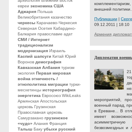
археология
Ближний Восток
комплементаризм,
евреи
экономика
США
внешней политики..
Аджария
Польша
Великобритания
казачество
Публикации
|
Серг
черкесы
Карачаево-Черкесия
09.12.2011 | 18:10
Северная Осетия
Кабардино-
Балкария
православие
адат
Армения
дипломат
СМИ / Интернет
традиционализм
модернизация
Израиль
Каспий
шапсуги
Китай
Юрий
Дипломатия военн
Воронов
демография
Кавказская Албания
туризм
21
экология
Первая мировая
т
война
этничность /
д
этнополитика
миграции
турки-
н
месхетинцы
историография
м
энергетика
Евросоюз
WikiLeaks
мероприятий, пр
Армянская Апостольская
военный парад, п
церковь
Грузинская
в Ереване... В от
Православная церковь
имеет возможно
Самурзакано
грузинское
асимметричную
«чудо»
Алания
Франция
безвозмездных и 
Талыш
Баку
убыхи
русский