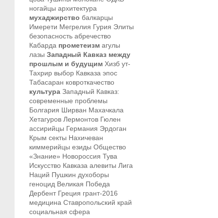
ногайцы
архитектура
мухаджирство
балкарцы
Имерети
Мегрелия
Гурия
Элиты
безопасность
абречество
Кабарда
прометеизм
агулы
лазы
Западный Кавказ между
прошлым и будущим
Хизб ут-
Тахрир
выбор Кавказа
эпос
Табасаран
ковроткачество
культура
Западный Кавказ:
современные проблемы
Болгария
Ширван
Махачкала
Хетагуров
Лермонтов
Гюлен
ассирийцы
Германия
Эрдоган
Крым
секты
Нахичеван
киммерийцы
езиды
Общество
«Знание»
Новороссия
Тува
Искусство Кавказа
алевиты
Лига
Наций
Пушкин
духоборы
геноцид
Великая Победа
Дербент
Греция
грант-2016
медицина
Ставропольский край
социальная сфера