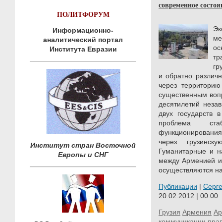
современное состоя
ПОЛИТФОРУМ
Эк
Информационно-
м
аналитический портал
о
Института Евразии
тр
гр
и обратно различн
через территорию 
существенным воп
десятилетий неза
двух государств 
проблема ста
функционировани
через грузинск
Институт стран Восточной
Гуманитарные и н
Европы и СНГ
между Арменией и 
осуществляются на 
Публикации
|
Серг
20.02.2012 | 00:00
Грузия
Армения
Ар
коммуникации
пра