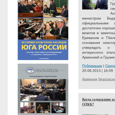
Гр
с
А
министром Бид
официальными 
достаточно хороше
визитов и заметн
Ереваном и Тбил
основания некот
утверждать о 
интересного эта
Арменией и Грузией
Публикации
|
Серг
20.08.2013 | 16:09
Армения
безопасн
Когда содержание 
ОДКБ?