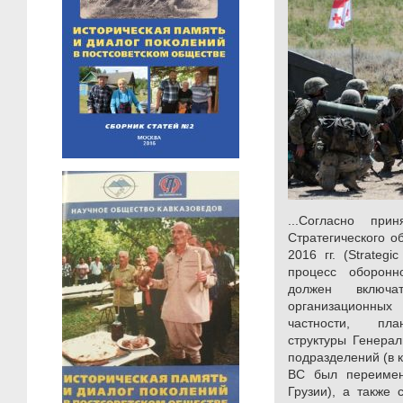
...Согласно пр
Стратегического о
2016 гг. (Strateg
процесс оборон
должен вклю
организационных
частности, пла
структуры Генерал
подразделений (в 
ВС был переиме
Грузии), а также 