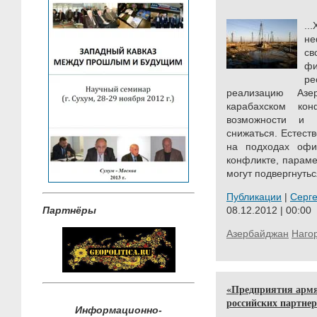
.
не
св
фи
р
реализацию Азе
карабахском ко
возможности и 
снижаться. Естеств
на подходах офи
конфликте, параме
могут подвергнуть
Публикации
|
Серг
Партнёры
08.12.2012 | 00:00
Азербайджан
Наго
«Предприятия армя
российских партне
Информационно-