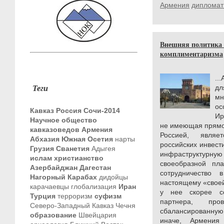
Армения
дипломат
Внешняя политика 
комплиментаризма
..
Теги
дл
м
ос
Кавказ
Россия
Сочи-2014
Ир
Научное общество
не имеющая прямо
кавказоведов
Армения
Россией, являе
Абхазия
Южная Осетия
нарты
российских инвест
Грузия
Сванетия
Адыгея
инфраструктурную
ислам
христианство
своеобразной пла
Азербайджан
Дагестан
сотрудничество
Нагорный Карабах
дидойцы
настоящему «своей
карачаевцы
глобализация
Иран
у нее скорее со
Турция
терроризм
суфизм
партнера, про
Северо-Западный Кавказ
Чечня
сбалансированну
образование
Швейцария
иначе, Армения