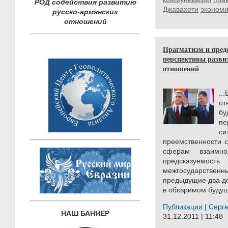
РОД содействия развитию
Джавахети
экономи
русско-армянских
отношений
Прагматизм и пред
перспективы разви
отношений
...
от
бу
пе
с
преемственности 
сферам взаимно
предсказуемост
межгосударствен
предыдущие два де
в обозримом буду
Публикации
|
Серг
НАШ БАННЕР
31.12.2011 | 11:48