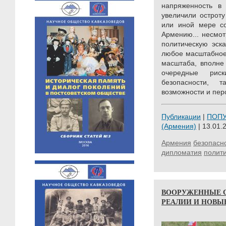
напряженность в 
увеличили остроту
или иной мере со
Армению... несмо
политическую эска
любое масштабное 
масштаба, вполне
очередные ри
безопасности, 
возможности и пер
Публикации
|
ПОП
(Армения)
| 13.01.
Армения
безопасн
дипломатия
полити
ВООРУЖЕННЫЕ С
РЕАЛИИ И НОВЫ