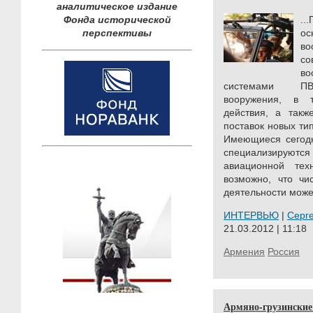
аналитическое издание
Фонда исторической
..
перспективы
о
в
с
во
системами ПВО
вооружения, в 
действия, а так
поставок новых ти
Имеющиеся сегод
специализируют
авиационной тех
возможно, что чи
деятельности може
ИНТЕРВЬЮ
|
Серг
21.03.2012 | 11:18
Армения
Россия
Армяно-грузинские