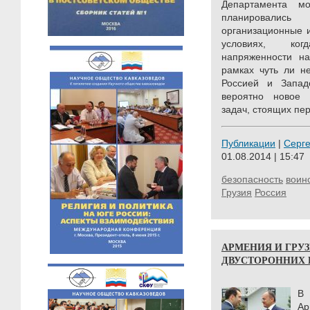
Департамента м
планировались
организационные и
условиях, ког
напряженности на
рамках чуть ли н
Россией и Запад
вероятно новое
задач, стоящих пер
Публикации
|
Серг
01.08.2014 | 15:47
безопасность
воин
Грузия
Россия
АРМЕНИЯ И ГРУ
ДВУСТОРОННИХ
В 
Ар