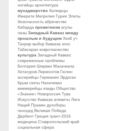
ногайцы
архитектура
мухаджирство
балкарцы
Имерети
Мегрелия
Гурия
Элиты
безопасность
абречество
Кабарда
прометеизм
агулы
лазы
Западный Кавказ между
прошлым и будущим
Хизб ут-
Тахрир
выбор Кавказа
эпос
Табасаран
ковроткачество
культура
Западный Кавказ:
современные проблемы
Болгария
Ширван
Махачкала
Хетагуров
Лермонтов
Гюлен
ассирийцы
Германия
Эрдоган
Крым
секты
Нахичеван
киммерийцы
езиды
Общество
«Знание»
Новороссия
Тува
Искусство Кавказа
алевиты
Лига
Наций
Пушкин
духоборы
геноцид
Великая Победа
Дербент
Греция
грант-2016
медицина
Ставропольский край
социальная сфера