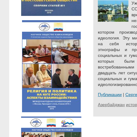
Уж
СС
в
н
го
котором произво
идеология. Эту м
на себя истори
этнографы и пр
социальных и гум
которых был
востребованным
двадцать лет сит
социальных и гума
идеологизированно
Публикации
|
Серг
Азербайджан
исто