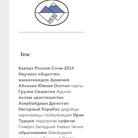
Теги
Кавказ
Россия
Сочи-2014
Научное общество
кавказоведов
Армения
Абхазия
Южная Осетия
нарты
Грузия
Сванетия
Адыгея
ислам
христианство
Азербайджан
Дагестан
Нагорный Карабах
дидойцы
карачаевцы
глобализация
Иран
Турция
терроризм
суфизм
Северо-Западный Кавказ
Чечня
образование
Швейцария