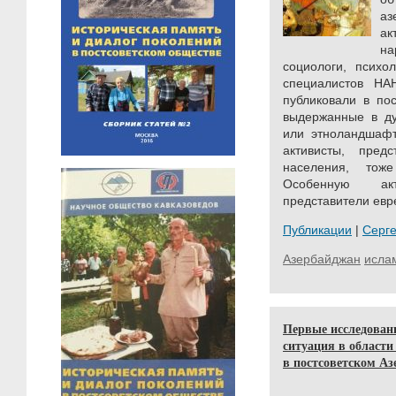
аз
ак
на
социологи, психо
специалистов НА
публиковали в по
выдержанные в ду
или этноландшафт
активисты, пред
населения, тож
Особенную ак
представители евр
Публикации
|
Серг
Азербайджан
исла
Первые исследован
ситуация в област
в постсоветском Аз