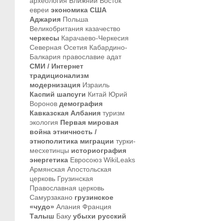
археология
Ближний Восток
евреи
экономика
США
Аджария
Польша
Великобритания
казачество
черкесы
Карачаево-Черкесия
Северная Осетия
Кабардино-
Балкария
православие
адат
СМИ / Интернет
традиционализм
модернизация
Израиль
Каспий
шапсуги
Китай
Юрий
Воронов
демография
Кавказская Албания
туризм
экология
Первая мировая
война
этничность /
этнополитика
миграции
турки-
месхетинцы
историография
энергетика
Евросоюз
WikiLeaks
Армянская Апостольская
церковь
Грузинская
Православная церковь
Самурзакано
грузинское
«чудо»
Алания
Франция
Талыш
Баку
убыхи
русский