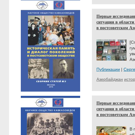
Первые исследован
ситуация в област
в постсоветском Аз
[С
г
ув
Аз
Публикации
|
Серг
Азербайджан
исто
Первые исследован
ситуация в област
в постсоветском Аз
В 
об