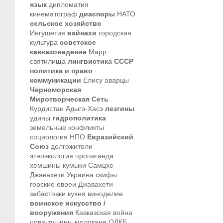
язык
дипломатия
кинематограф
диаспоры
НАТО
сельское хозяйство
Ингушетия
вайнахи
городская
культура
советское
кавказоведение
Марр
святилища
лингвистика
СССР
политика и право
коммуникации
Елису
аварцы
Черноморская
Миротворческая Сеть
Курдистан
Адыгэ-Хасэ
лезгины
удины
гидрополитика
земельные конфликты
социология
НПО
Евразийский
Союз
долгожители
этноэкология
пропаганда
хемшины
кумыки
Самцхе-
Джавахети
Украина
скифы
горские евреи
Джавахети
забастовки
кухня
виноделие
воинское искусство /
вооружения
Кавказская война
цова-тушины
молокане
ОДКБ