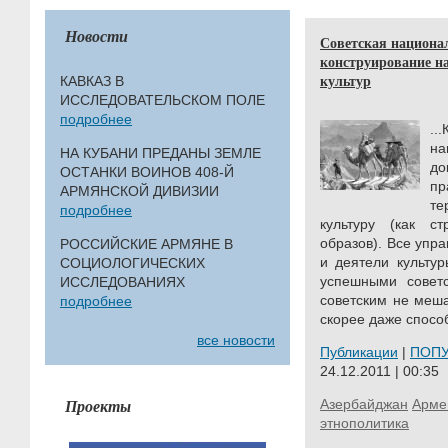
Новости
Советская национал
конструирование н
культур
КАВКАЗ В
ИССЛЕДОВАТЕЛЬСКОМ ПОЛЕ
подробнее
...
на
НА КУБАНИ ПРЕДАНЫ ЗЕМЛЕ
до
ОСТАНКИ ВОИНОВ 408-Й
пр
АРМЯНСКОЙ ДИВИЗИИ
те
подробнее
культуру (как ст
образов). Все упра
РОССИЙСКИЕ АРМЯНЕ В
и деятели культур
СОЦИОЛОГИЧЕСКИХ
успешными совет
ИССЛЕДОВАНИЯХ
советским не меш
подробнее
скорее даже способ
все новости
Публикации
|
ПОП
24.12.2011 | 00:35
Проекты
Азербайджан
Арме
этнополитика