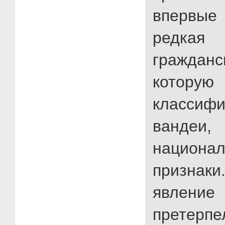
впервы
редкая
гражда
кото
классифи
вандеи
национал
признаки
явлени
претерп