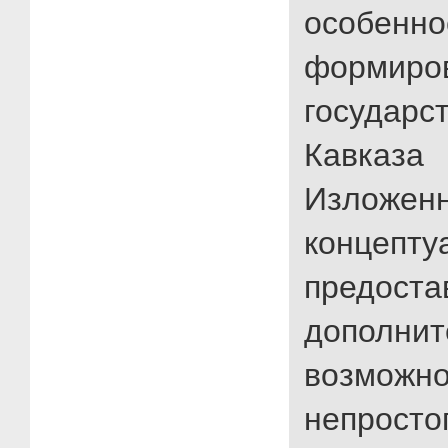
особенно
формиро
государс
Кавказ
Изложе
концепт
предоста
дополнит
возможно
непрос