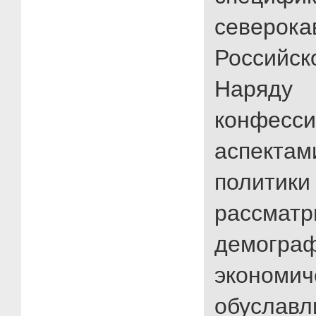
северока
Россий
На
конфесс
аспекта
политик
рассмат
демог
экономи
обуславл