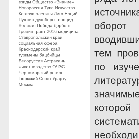
езиды
Общество «Знание»
Новороссия
Тува
Искусство
источни
Кавказа
алевиты
Лига Наций
Пушкин
духоборы
геноцид
оборо
Великая Победа
Дербент
Греция
грант-2016
медицина
вводивш
Ставропольский край
социальная сфера
Краснодарский край
тем пров
туркмены
бацбийцы
Белоруссия
Астрахань
по изуч
животноводство
ОЧЭС
Черноморский регион
литера
Тюркский Совет
Урарту
Москва
значим
которо
систе
необхо