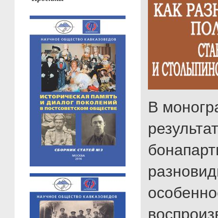
В моногр
результа
бонапарт
разновид
особенно
воспроиз