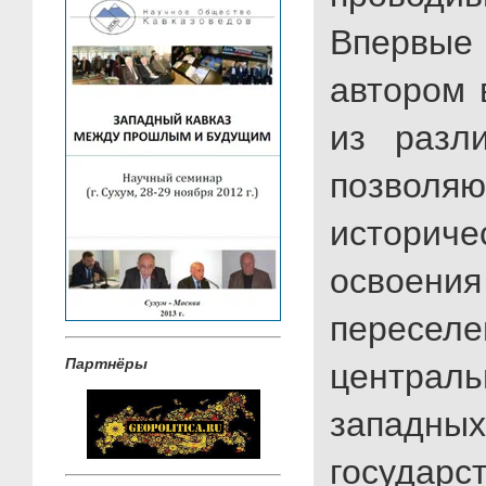
Впервые 
автором 
из разли
позволяю
историч
осво
перес
Партнёры
центра
западн
государс