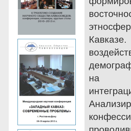
формиро
восточно
этносфе
Кавказ
воздейст
демограф
на рез
интеграц
Анализ
конфесси
проводи