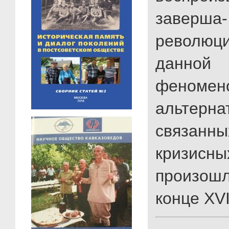
заверша-
революци
данной
феномено
альтерна
связанны
кризисны
произошл
конце XVI