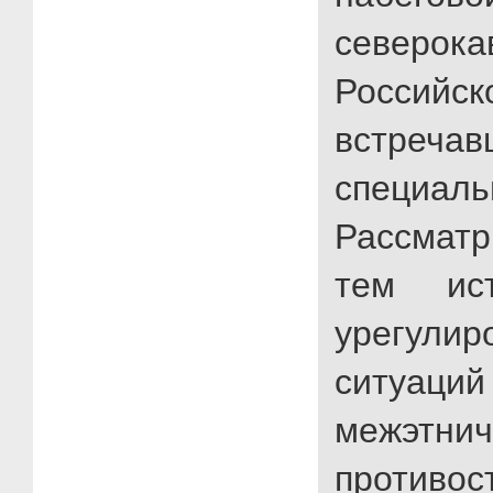
северока
Российс
встреча
специал
Рассматр
тем ист
урегулир
ситуаци
межэтнич
противо