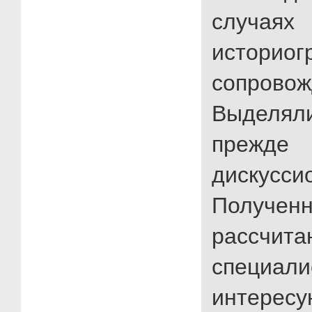
случаях
историог
сопровож
Выделя
преж
дискусс
Получе
рассчит
специали
интерес