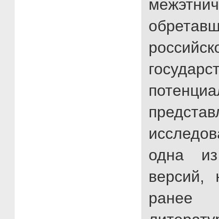
межэтнич
обре
российск
государс
потенци
представ
исследо
одна из
версий, 
ранее 