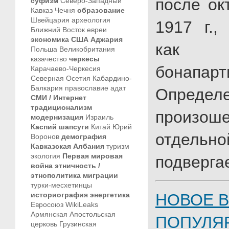
после ок
суфизм
Северо-Западный
Кавказ
Чечня
образование
Швейцария
археология
1917 г.,
Ближний Восток
евреи
экономика
США
Аджария
как 
Польша
Великобритания
казачество
черкесы
бонапарт
Карачаево-Черкесия
Северная Осетия
Кабардино-
Балкария
православие
адат
Опре
СМИ / Интернет
традиционализм
произоше
модернизация
Израиль
Каспий
шапсуги
Китай
Юрий
отдель
Воронов
демография
Кавказская Албания
туризм
экология
Первая мировая
подверга
война
этничность /
этнополитика
миграции
турки-месхетинцы
историография
энергетика
НОВОЕ В
Евросоюз
WikiLeaks
Армянская Апостольская
ПОПУЛЯ
церковь
Грузинская