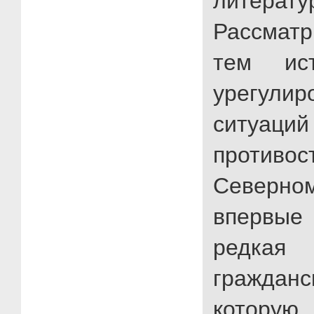
литерату
Рассматр
тем ист
урегулир
ситуаци
проти
Северном
впервы
редкая
гражда
кото