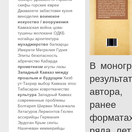
скифы
горские евреи
Джавахети
забастовки
кухня
виноделие
воинское
искусство / вооружения
Кавказская война
цова-
тушины
молокане
ОДКБ
ногайцы
архитектура
мухаджирство
балкарцы
Имерети
Мегрелия
Гурия
Элиты
безопасность
абречество
Кабарда
В моног
прометеизм
агулы
лазы
Западный Кавказ между
результ
прошлым и будущим
Хизб
ут-Тахрир
выбор Кавказа
эпос
автора
Табасаран
ковроткачество
культура
Западный Кавказ:
современные проблемы
ранее
Болгария
Ширван
Махачкала
Хетагуров
Лермонтов
Гюлен
формата
ассирийцы
Германия
Эрдоган
Крым
секты
ряда лет
Нахичеван
киммерийцы