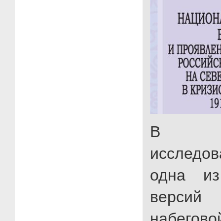
В пре
исследо
одна из
версий 
набегов