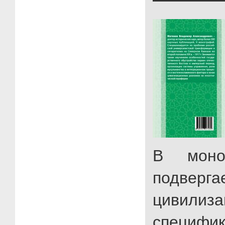
В моно
подверга
цивилиза
специфи