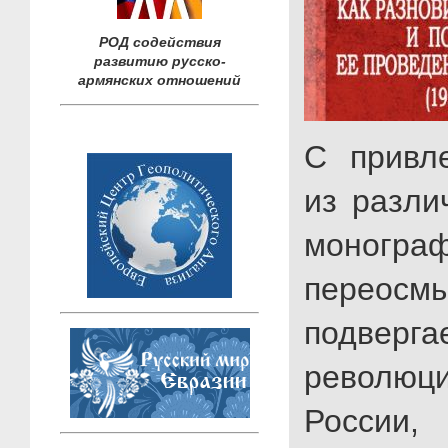
РОД содействия
развитию русско-
армянских отношений
С привл
из разли
моногра
переосм
подверг
революци
России, 