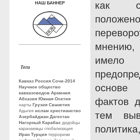
как сч
НАШ БАННЕР
положе
переворо
мнению,
имело
Теги
предопр
Кавказ
Россия
Сочи-2014
основе
Научное общество
кавказоведов
Армения
фактов д
Абхазия
Южная Осетия
нарты
Грузия
Сванетия
Адыгея
ислам
христианство
тем вы
Азербайджан
Дагестан
Нагорный Карабах
дидойцы
политик
карачаевцы
глобализация
Иран
Турция
терроризм