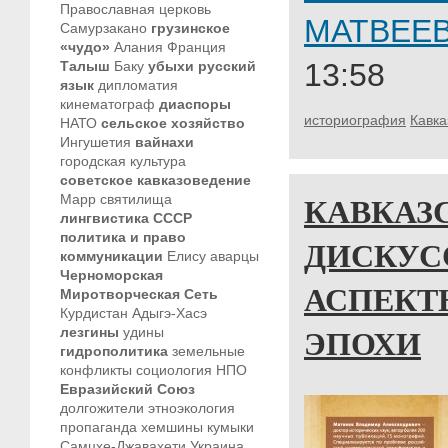
Православная церковь
МАТВЕЕ
Самурзакано
грузинское
«чудо»
Алания
Франция
13:58
Талыш
Баку
убыхи
русский
язык
дипломатия
кинематограф
диаспоры
историография
Кавка
НАТО
сельское хозяйство
Ингушетия
вайнахи
городская культура
советское кавказоведение
КАВКАЗ
Марр
святилища
лингвистика
СССР
политика и право
ДИСКУ
коммуникации
Елису
аварцы
Черноморская
АСПЕКТ
Миротворческая Сеть
Курдистан
Адыгэ-Хасэ
ЭПОХИ
лезгины
удины
гидрополитика
земельные
конфликты
социология
НПО
Евразийский Союз
долгожители
этноэкология
пропаганда
хемшины
кумыки
Самцхе-Джавахети
Украина