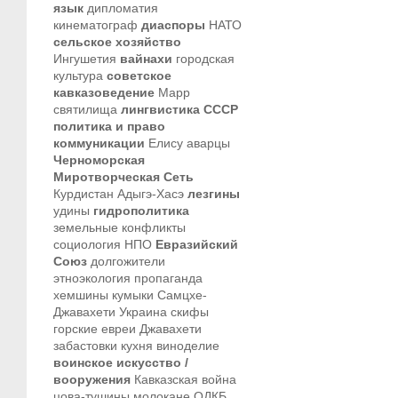
язык
дипломатия
кинематограф
диаспоры
НАТО
сельское хозяйство
Ингушетия
вайнахи
городская
культура
советское
кавказоведение
Марр
святилища
лингвистика
СССР
политика и право
коммуникации
Елису
аварцы
Черноморская
Миротворческая Сеть
Курдистан
Адыгэ-Хасэ
лезгины
удины
гидрополитика
земельные конфликты
социология
НПО
Евразийский
Союз
долгожители
этноэкология
пропаганда
хемшины
кумыки
Самцхе-
Джавахети
Украина
скифы
горские евреи
Джавахети
забастовки
кухня
виноделие
воинское искусство /
вооружения
Кавказская война
цова-тушины
молокане
ОДКБ