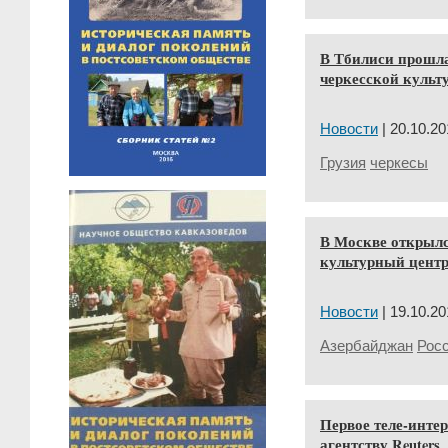
В Тбилиси прошла
черкесской культ
Новости
| 20.10.20
Грузия
черкесы
В Москве открыл
культурный цент
Новости
| 19.10.20
Азербайджан
Рос
Первое теле-инте
агентству Reuters