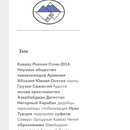
Теги
Кавказ
Россия
Сочи-2014
Научное общество
кавказоведов
Армения
Абхазия
Южная Осетия
нарты
Грузия
Сванетия
Адыгея
ислам
христианство
Азербайджан
Дагестан
Нагорный Карабах
дидойцы
карачаевцы
глобализация
Иран
Турция
терроризм
суфизм
Северо-Западный Кавказ
Чечня
образование
Швейцария