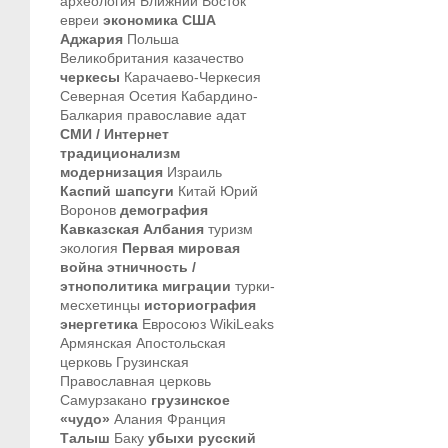
археология
Ближний Восток
евреи
экономика
США
Аджария
Польша
Великобритания
казачество
черкесы
Карачаево-Черкесия
Северная Осетия
Кабардино-
Балкария
православие
адат
СМИ / Интернет
традиционализм
модернизация
Израиль
Каспий
шапсуги
Китай
Юрий
Воронов
демография
Кавказская Албания
туризм
экология
Первая мировая
война
этничность /
этнополитика
миграции
турки-
месхетинцы
историография
энергетика
Евросоюз
WikiLeaks
Армянская Апостольская
церковь
Грузинская
Православная церковь
Самурзакано
грузинское
«чудо»
Алания
Франция
Талыш
Баку
убыхи
русский