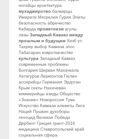
ногайцы
архитектура
мухаджирство
балкарцы
Имерети
Мегрелия
Гурия
Элиты
безопасность
абречество
Кабарда
прометеизм
агулы
лазы
Западный Кавказ между
прошлым и будущим
Хизб ут-
Тахрир
выбор Кавказа
эпос
Табасаран
ковроткачество
культура
Западный Кавказ:
современные проблемы
Болгария
Ширван
Махачкала
Хетагуров
Лермонтов
Гюлен
ассирийцы
Германия
Эрдоган
Крым
секты
Нахичеван
киммерийцы
езиды
Общество
«Знание»
Новороссия
Тува
Искусство Кавказа
алевиты
Лига
Наций
Пушкин
духоборы
геноцид
Великая Победа
Дербент
Греция
грант-2016
медицина
Ставропольский край
социальная сфера