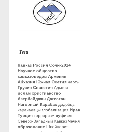
Теги
Кавказ
Россия
Сочи-2014
Научное общество
кавказоведов
Армения
Абхазия
Южная Осетия
нарты
Грузия
Сванетия
Адыгея
ислам
христианство
Азербайджан
Дагестан
Нагорный Карабах
дидойцы
карачаевцы
глобализация
Иран
Турция
терроризм
суфизм
Северо-Западный Кавказ
Чечня
образование
Швейцария