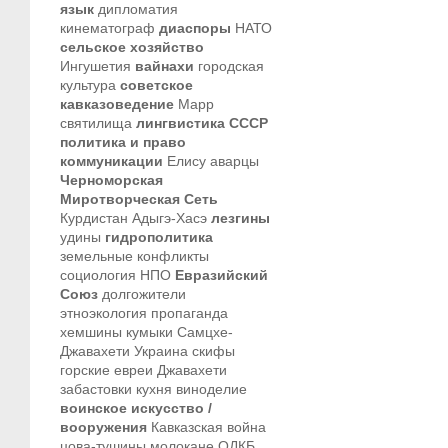
язык
дипломатия
кинематограф
диаспоры
НАТО
сельское хозяйство
Ингушетия
вайнахи
городская
культура
советское
кавказоведение
Марр
святилища
лингвистика
СССР
политика и право
коммуникации
Елису
аварцы
Черноморская
Миротворческая Сеть
Курдистан
Адыгэ-Хасэ
лезгины
удины
гидрополитика
земельные конфликты
социология
НПО
Евразийский
Союз
долгожители
этноэкология
пропаганда
хемшины
кумыки
Самцхе-
Джавахети
Украина
скифы
горские евреи
Джавахети
забастовки
кухня
виноделие
воинское искусство /
вооружения
Кавказская война
цова-тушины
молокане
ОДКБ