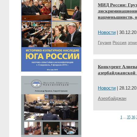
МИД России: Груз
дискриминационн
нацменьшинств, о
Новости
| 30.12.20
Грузия
Россия
этни
Конкурент Алиева
азербайджанской
Новости
| 28.12.20
Азербайджан
1
...
35
36