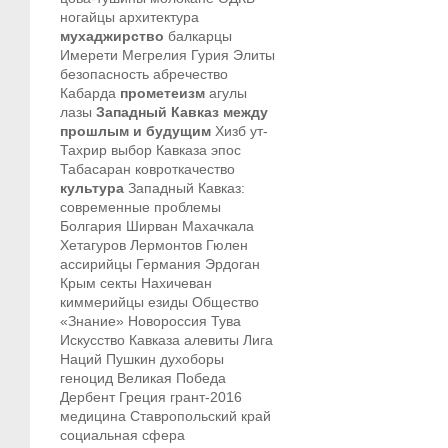
ногайцы
архитектура
мухаджирство
балкарцы
Имерети
Мегрелия
Гурия
Элиты
безопасность
абречество
Кабарда
прометеизм
агулы
лазы
Западный Кавказ между
прошлым и будущим
Хизб ут-
Тахрир
выбор Кавказа
эпос
Табасаран
ковроткачество
культура
Западный Кавказ:
современные проблемы
Болгария
Ширван
Махачкала
Хетагуров
Лермонтов
Гюлен
ассирийцы
Германия
Эрдоган
Крым
секты
Нахичеван
киммерийцы
езиды
Общество
«Знание»
Новороссия
Тува
Искусство Кавказа
алевиты
Лига
Наций
Пушкин
духоборы
геноцид
Великая Победа
Дербент
Греция
грант-2016
медицина
Ставропольский край
социальная сфера