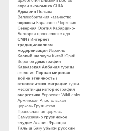
археология
Ближний Восток
евреи
экономика
США
Аджария
Польша
Великобритания
казачество
черкесы
Карачаево-Черкесия
Северная Осетия
Кабардино-
Балкария
православие
адат
СМИ / Интернет
традиционализм
модернизация
Израиль
Каспий
шапсуги
Китай
Юрий
Воронов
демография
Кавказская Албания
туризм
экология
Первая мировая
война
этничность /
этнополитика
миграции
турки-
месхетинцы
историография
энергетика
Евросоюз
WikiLeaks
Армянская Апостольская
церковь
Грузинская
Православная церковь
Самурзакано
грузинское
«чудо»
Алания
Франция
Талыш
Баку
убыхи
русский