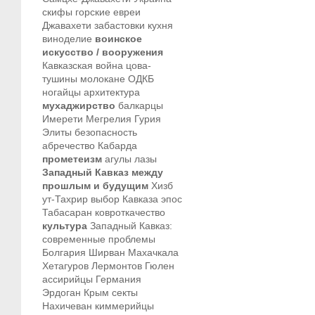
скифы
горские евреи
Джавахети
забастовки
кухня
виноделие
воинское
искусство / вооружения
Кавказская война
цова-
тушины
молокане
ОДКБ
ногайцы
архитектура
мухаджирство
балкарцы
Имерети
Мегрелия
Гурия
Элиты
безопасность
абречество
Кабарда
прометеизм
агулы
лазы
Западный Кавказ между
прошлым и будущим
Хизб
ут-Тахрир
выбор Кавказа
эпос
Табасаран
ковроткачество
культура
Западный Кавказ:
современные проблемы
Болгария
Ширван
Махачкала
Хетагуров
Лермонтов
Гюлен
ассирийцы
Германия
Эрдоган
Крым
секты
Нахичеван
киммерийцы