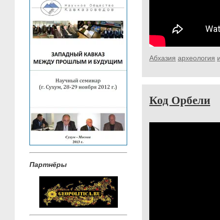
Абхазия
археология
Код Орбели
Партнёры