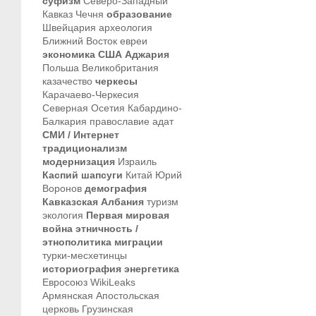
суфизм
Северо-Западный
Кавказ
Чечня
образование
Швейцария
археология
Ближний Восток
евреи
экономика
США
Аджария
Польша
Великобритания
казачество
черкесы
Карачаево-Черкесия
Северная Осетия
Кабардино-
Балкария
православие
адат
СМИ / Интернет
традиционализм
модернизация
Израиль
Каспий
шапсуги
Китай
Юрий
Воронов
демография
Кавказская Албания
туризм
экология
Первая мировая
война
этничность /
этнополитика
миграции
турки-месхетинцы
историография
энергетика
Евросоюз
WikiLeaks
Армянская Апостольская
церковь
Грузинская