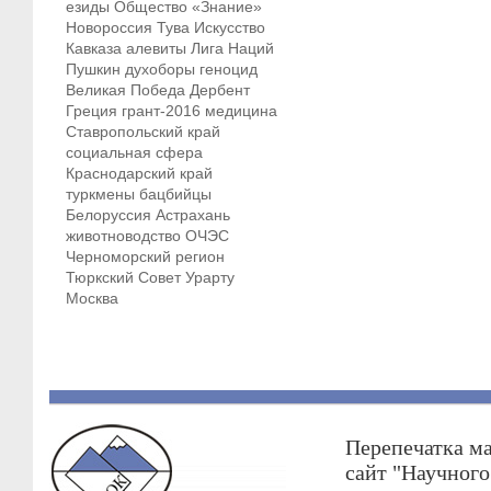
езиды
Общество «Знание»
Новороссия
Тува
Искусство
Кавказа
алевиты
Лига Наций
Пушкин
духоборы
геноцид
Великая Победа
Дербент
Греция
грант-2016
медицина
Ставропольский край
социальная сфера
Краснодарский край
туркмены
бацбийцы
Белоруссия
Астрахань
животноводство
ОЧЭС
Черноморский регион
Тюркский Совет
Урарту
Москва
Перепечатка ма
сайт "Научног