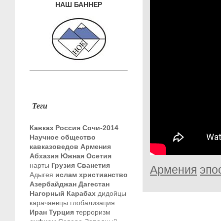
НАШ БАННЕР
Теги
Кавказ
Россия
Сочи-2014
Научное общество
кавказоведов
Армения
Абхазия
Южная Осетия
нарты
Грузия
Сванетия
Армения
эпо
Адыгея
ислам
христианство
Азербайджан
Дагестан
Нагорный Карабах
дидойцы
карачаевцы
глобализация
Иран
Турция
терроризм