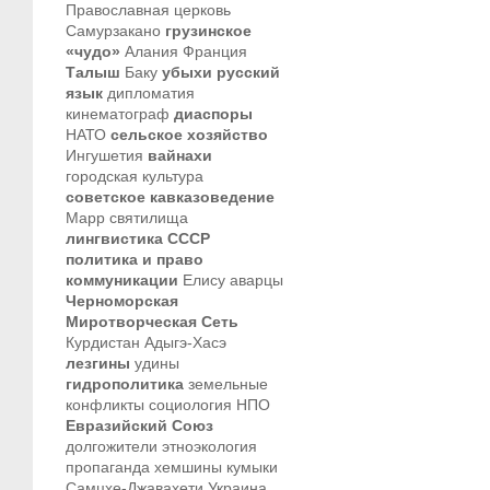
Православная церковь
Самурзакано
грузинское
«чудо»
Алания
Франция
Талыш
Баку
убыхи
русский
язык
дипломатия
кинематограф
диаспоры
НАТО
сельское хозяйство
Ингушетия
вайнахи
городская культура
советское кавказоведение
Марр
святилища
лингвистика
СССР
политика и право
коммуникации
Елису
аварцы
Черноморская
Миротворческая Сеть
Курдистан
Адыгэ-Хасэ
лезгины
удины
гидрополитика
земельные
конфликты
социология
НПО
Евразийский Союз
долгожители
этноэкология
пропаганда
хемшины
кумыки
Самцхе-Джавахети
Украина