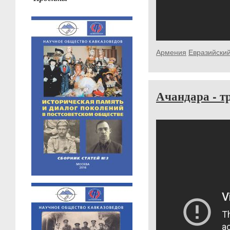
Армения
Евразийски
Ачандара - т