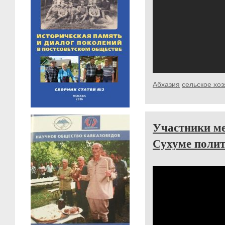
Абхазия
сельское хоз
Участники ме
Сухуме полит