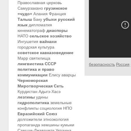
Православная церковь
Самурзакано
грузинское
«чудо»
Алания
Франция
Талыш
Баку
убыхи
русский
язык
дипломатия
кинематограф
диаспоры
НАТО
сельское хозяйство
Ингушетия
вайнахи
городская культура
советское кавказоведение
Марр
святилища
лингвистика
СССР
безопасность
Россия
политика и право
коммуникации
Елису
аварцы
Черноморская
Миротворческая Сеть
Курдистан
Адыгэ-Хасэ
лезгины
удины
гидрополитика
земельные
конфликты
социология
НПО
Евразийский Союз
долгожители
этноэкология
пропаганда
хемшины
кумыки
Самцхе-Джавахети
Украина