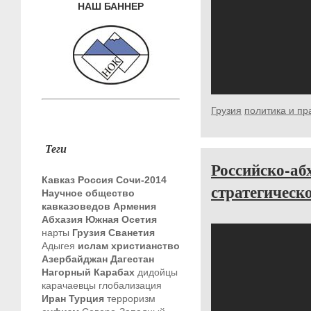
НАШ БАННЕР
Грузия
политика и пр
Теги
Российско-аб
Кавказ
Россия
Сочи-2014
стратегическ
Научное общество
кавказоведов
Армения
Абхазия
Южная Осетия
нарты
Грузия
Сванетия
Адыгея
ислам
христианство
Азербайджан
Дагестан
Нагорный Карабах
дидойцы
карачаевцы
глобализация
Иран
Турция
терроризм