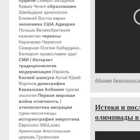
суфизм
Северо-Западный
Кавказ
Чечня
образование
Швейцария
археология
Ближний Восток
евреи
экономика
США
Аджария
Польша
Великобритания
казачество
черкесы
Карачаево-Черкесия
Северная Осетия
Кабардино-
Балкария
православие
адат
СМИ / Интернет
традиционализм
модернизация
Израиль
Каспий
шапсуги
Китай
Юрий
Абхазия
безопасност
Воронов
демография
Кавказская Албания
туризм
экология
Первая мировая
война
этничность /
Истоки и пос
этнополитика
миграции
турки-месхетинцы
олимпиады в
историография
энергетика
Евросоюз
WikiLeaks
Армянская Апостольская
церковь
Грузинская