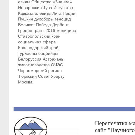
езиды
Общество «Знание»
Новороссия
Тува
Искусство
Кавказа
алевиты
Лига Наций
Пушкин
духоборы
геноцид
Великая Победа
Дербент
Греция
грант-2016
медицина
Ставропольский край
социальная сфера
Краснодарский край
туркмены
бацбийцы
Белоруссия
Астрахань
животноводство
ОЧЭС
Черноморский регион
Тюркский Совет
Урарту
Москва
Перепечатка ма
сайт "Научног