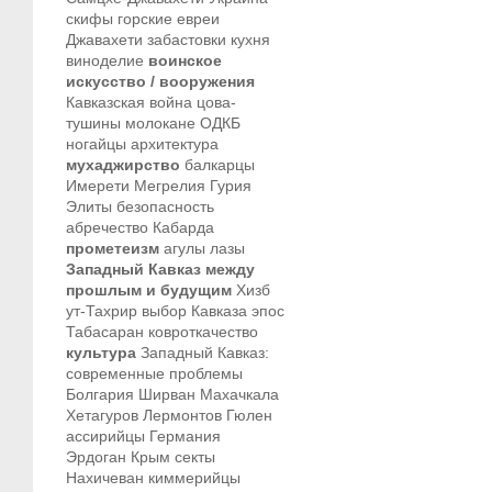
скифы
горские евреи
Джавахети
забастовки
кухня
виноделие
воинское
искусство / вооружения
Кавказская война
цова-
тушины
молокане
ОДКБ
ногайцы
архитектура
мухаджирство
балкарцы
Имерети
Мегрелия
Гурия
Элиты
безопасность
абречество
Кабарда
прометеизм
агулы
лазы
Западный Кавказ между
прошлым и будущим
Хизб
ут-Тахрир
выбор Кавказа
эпос
Табасаран
ковроткачество
культура
Западный Кавказ:
современные проблемы
Болгария
Ширван
Махачкала
Хетагуров
Лермонтов
Гюлен
ассирийцы
Германия
Эрдоган
Крым
секты
Нахичеван
киммерийцы