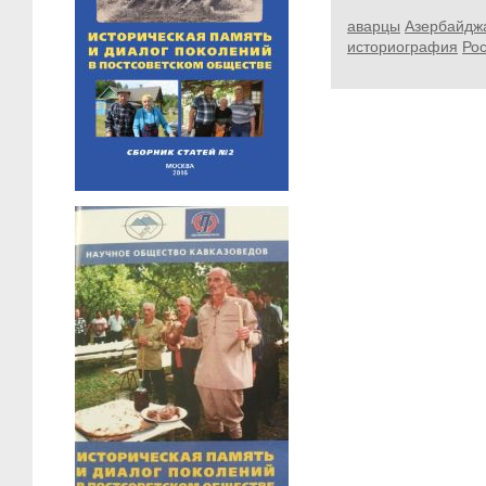
аварцы
Азербайдж
историография
Ро