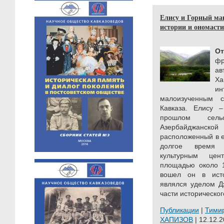
Елису и Горный маг
истории и ономастик
О
фр
а
Ха
и
малоизученным с
Кавказа. Елису 
прошлом сель
Азербайджанск
расположенный в е
долгое время о
культурным цен
площадью около 1
вошел он в исто
являлся уделом Д
части историческо
Публикации
|
Тими
ХАПИЗОВ
| 12.12.2