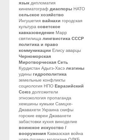
язык
дипломатия
кинематограф
диаспоры
НАТО
сельское хозяйство
Ингушетия
вайнахи
городская
культура
советское
кавказоведение
Марр
святилища
лингвистика
СССР
политика и право
коммуникации
Елису
аварцы
Черноморская
Миротворческая Сеть
Курдистан
Адыгэ-Хасэ
лезгины
удины
гидрополитика
земельные конфликты
социология
НПО
Евразийский
Союз
долгожители
этноэкология
пропаганда
хемшины
кумыки
Самцхе-
Джавахети
Украина
скифы
горские евреи
Джавахети
забастовки
кухня
виноделие
воинское искусство /
вооружения
Кавказская война
цова-тушины
молокане
ОДКБ