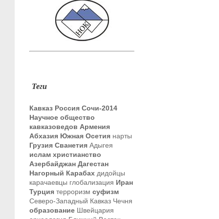
Теги
Кавказ
Россия
Сочи-2014
Научное общество
кавказоведов
Армения
Абхазия
Южная Осетия
нарты
Грузия
Сванетия
Адыгея
ислам
христианство
Азербайджан
Дагестан
Нагорный Карабах
дидойцы
карачаевцы
глобализация
Иран
Турция
терроризм
суфизм
Северо-Западный Кавказ
Чечня
образование
Швейцария