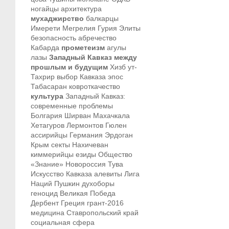
ногайцы
архитектура
мухаджирство
балкарцы
Имерети
Мегрелия
Гурия
Элиты
безопасность
абречество
Кабарда
прометеизм
агулы
лазы
Западный Кавказ между
прошлым и будущим
Хизб ут-
Тахрир
выбор Кавказа
эпос
Табасаран
ковроткачество
культура
Западный Кавказ:
современные проблемы
Болгария
Ширван
Махачкала
Хетагуров
Лермонтов
Гюлен
ассирийцы
Германия
Эрдоган
Крым
секты
Нахичеван
киммерийцы
езиды
Общество
«Знание»
Новороссия
Тува
Искусство Кавказа
алевиты
Лига
Наций
Пушкин
духоборы
геноцид
Великая Победа
Дербент
Греция
грант-2016
медицина
Ставропольский край
социальная сфера