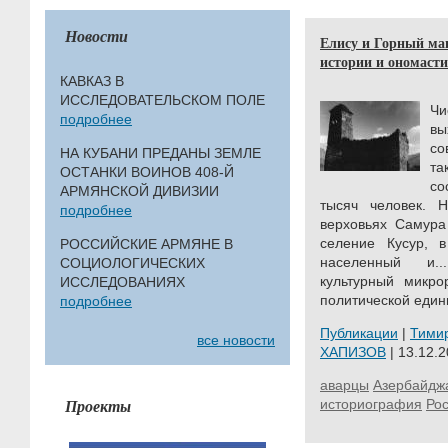
Новости
Елису и Горный маг
истории и ономастик
КАВКАЗ В
ИССЛЕДОВАТЕЛЬСКОМ ПОЛЕ
Ч
подробнее
вы
со
НА КУБАНИ ПРЕДАНЫ ЗЕМЛЕ
та
ОСТАНКИ ВОИНОВ 408-Й
со
АРМЯНСКОЙ ДИВИЗИИ
тысяч человек. 
подробнее
верховьях Самура
селение Кусур, в
РОССИЙСКИЕ АРМЯНЕ В
населенный и..
СОЦИОЛОГИЧЕСКИХ
культурный микро
ИССЛЕДОВАНИЯХ
политической един
подробнее
Публикации
|
Тими
все новости
ХАПИЗОВ
| 13.12.2
аварцы
Азербайдж
Проекты
историография
Ро