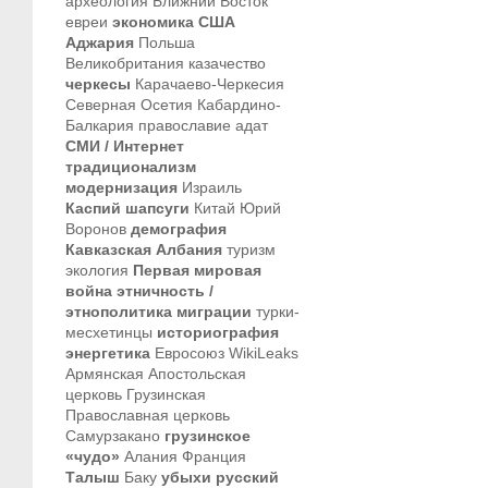
археология
Ближний Восток
евреи
экономика
США
Аджария
Польша
Великобритания
казачество
черкесы
Карачаево-Черкесия
Северная Осетия
Кабардино-
Балкария
православие
адат
СМИ / Интернет
традиционализм
модернизация
Израиль
Каспий
шапсуги
Китай
Юрий
Воронов
демография
Кавказская Албания
туризм
экология
Первая мировая
война
этничность /
этнополитика
миграции
турки-
месхетинцы
историография
энергетика
Евросоюз
WikiLeaks
Армянская Апостольская
церковь
Грузинская
Православная церковь
Самурзакано
грузинское
«чудо»
Алания
Франция
Талыш
Баку
убыхи
русский