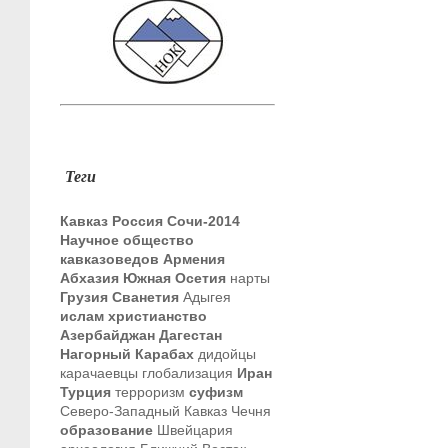
Теги
Кавказ
Россия
Сочи-2014
Научное общество
кавказоведов
Армения
Абхазия
Южная Осетия
нарты
Грузия
Сванетия
Адыгея
ислам
христианство
Азербайджан
Дагестан
Нагорный Карабах
дидойцы
карачаевцы
глобализация
Иран
Турция
терроризм
суфизм
Северо-Западный Кавказ
Чечня
образование
Швейцария