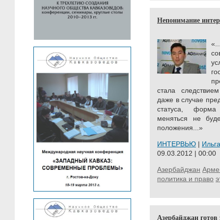
Непонимание интере
«.
со
ус
го
пр
стала следствием
даже в случае пре
статуса, форма 
меняться не буде
положения...»
ИНТЕРВЬЮ
|
Ильг
09.03.2012 | 00:00
Азербайджан
Арме
политика и право
э
Азербайджан готов