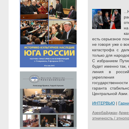
.
ра
от
на
ка
есть серьезное по
не говоря уже о в
катастрофа с дал
только для народов
С избранием Пути
будет именно так,
линия в россий
укрепления 
государственност
гаранта стабиль
Центральной Азии.
ИНТЕРВЬЮ
|
Гарн
Азербайджан
Арме
этничность / этноп