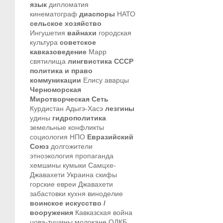
язык
дипломатия
кинематограф
диаспоры
НАТО
сельское хозяйство
Ингушетия
вайнахи
городская
культура
советское
кавказоведение
Марр
святилища
лингвистика
СССР
политика и право
коммуникации
Елису
аварцы
Черноморская
Миротворческая Сеть
Курдистан
Адыгэ-Хасэ
лезгины
удины
гидрополитика
земельные конфликты
социология
НПО
Евразийский
Союз
долгожители
этноэкология
пропаганда
хемшины
кумыки
Самцхе-
Джавахети
Украина
скифы
горские евреи
Джавахети
забастовки
кухня
виноделие
воинское искусство /
вооружения
Кавказская война
цова-тушины
молокане
ОДКБ