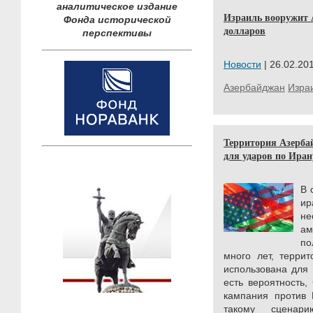
аналитическое издание
Израиль вооружит А
Фонда исторической
долларов
перспективы
Новости
| 26.02.201
Азербайджан
Изра
Территория Азерба
для ударов по Иран
В 
и
н
а
по
много лет, терри
использована для 
есть вероятность,
кампания против 
такому сценар