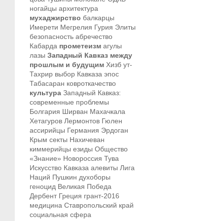
ногайцы
архитектура
мухаджирство
балкарцы
Имерети
Мегрелия
Гурия
Элиты
безопасность
абречество
Кабарда
прометеизм
агулы
лазы
Западный Кавказ между
прошлым и будущим
Хизб ут-
Тахрир
выбор Кавказа
эпос
Табасаран
ковроткачество
культура
Западный Кавказ:
современные проблемы
Болгария
Ширван
Махачкала
Хетагуров
Лермонтов
Гюлен
ассирийцы
Германия
Эрдоган
Крым
секты
Нахичеван
киммерийцы
езиды
Общество
«Знание»
Новороссия
Тува
Искусство Кавказа
алевиты
Лига
Наций
Пушкин
духоборы
геноцид
Великая Победа
Дербент
Греция
грант-2016
медицина
Ставропольский край
социальная сфера