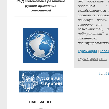
РОД содействия развитию
ряд признаков,
русско-армянских
обратном. К
отношений
складывающяася 
соседям (а особен
основную часть
суверинитета
возможностей, 
нейтралитет" в
сожалению,
преимущественно,
Публикации
|
Гела
Грузия
Иран
США
1
...
10
НАШ БАННЕР