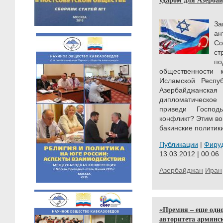
З
ан
Со
ст
п
общественности
Исламской Респуб
Азербайджанская
дипломатическо
приведи Господ
конфликт? Этим во
бакинские политик
Публикации
|
Фиру
13.03.2012 | 00:06
Азербайджан
Иран
«Премия – еще одн
авторитета армянс