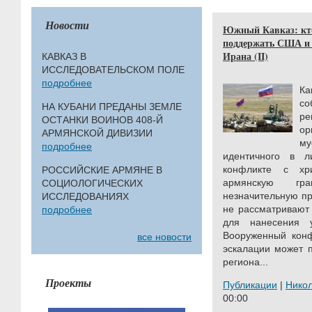
Новости
Южный Кавказ: кто
поддержать США и 
Ирана (II)
КАВКАЗ В
ИССЛЕДОВАТЕЛЬСКОМ ПОЛЕ
подробнее
К
со
НА КУБАНИ ПРЕДАНЫ ЗЕМЛЕ
р
ОСТАНКИ ВОИНОВ 408-Й
ор
АРМЯНСКОЙ ДИВИЗИИ
м
подробнее
идентичного в 
конфликте с хр
РОССИЙСКИЕ АРМЯНЕ В
армянскую гр
СОЦИОЛОГИЧЕСКИХ
незначительную пр
ИССЛЕДОВАНИЯХ
не рассматривают 
подробнее
для нанесения 
В
ооруженный кон
все новости
эскалации может п
региона...
Проекты
Публикации
|
Нико
00:00