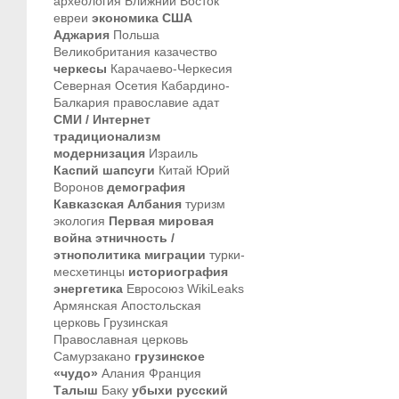
археология
Ближний Восток
евреи
экономика
США
Аджария
Польша
Великобритания
казачество
черкесы
Карачаево-Черкесия
Северная Осетия
Кабардино-
Балкария
православие
адат
СМИ / Интернет
традиционализм
модернизация
Израиль
Каспий
шапсуги
Китай
Юрий
Воронов
демография
Кавказская Албания
туризм
экология
Первая мировая
война
этничность /
этнополитика
миграции
турки-
месхетинцы
историография
энергетика
Евросоюз
WikiLeaks
Армянская Апостольская
церковь
Грузинская
Православная церковь
Самурзакано
грузинское
«чудо»
Алания
Франция
Талыш
Баку
убыхи
русский