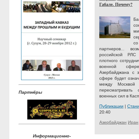
Габале. Почему?
Ба
со
ми
се
с
партнеров...
воз
российской РЛС
плотного сотрудн
военной сфе
Азербайджана с 
сфере будет озна
между Москвой
пересматривать
Партнёры
военных сил в Касп
Публикации
|
Стан
20:40
Азербайджан
Иран
Информационно-