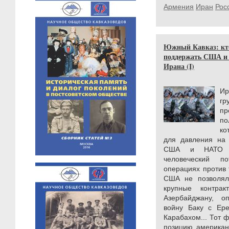
Армения
Иран
Рос
Южный Кавказ: кто
поддержать США и 
Ирана (I)
Ир
гр
пр
п
ко
для давления на 
США и НАТО ис
человеческий п
операциях против 
США не позволял
крупные контра
Азербайджану, о
войну Баку с Ер
Карабахом... Тот 
позицию американ