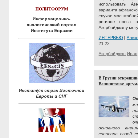
использовать Аз
ПОЛИТФОРУМ
варианта афганско
случае масштабной
Информационно-
регионе новых го
аналитический портал
Азербайджану могу
Института Евразии
ИНТЕРВЬЮ
|
Алек
21:22
Азербайджан
Иран
В Грузии открещив
Вашингтона: аргум
Институт стран Восточной
Европы и СНГ
О
мн
п
ст
оч
основного внеш
спонсора своей 