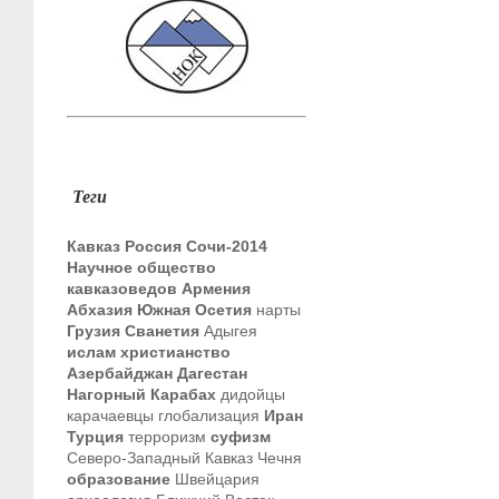
Теги
Кавказ
Россия
Сочи-2014
Научное общество
кавказоведов
Армения
Абхазия
Южная Осетия
нарты
Грузия
Сванетия
Адыгея
ислам
христианство
Азербайджан
Дагестан
Нагорный Карабах
дидойцы
карачаевцы
глобализация
Иран
Турция
терроризм
суфизм
Северо-Западный Кавказ
Чечня
образование
Швейцария