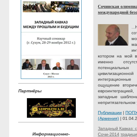
Сочинская олимпиад
международной без
..
со
мо
ма
ин
котором на мой в
именно отсутс
потенциальн
цивилизационной
интеграционны
ощущение вторич
Партнёры
евроинтеграцией,
западные шаблоны
непритязательном
Публикации
|
ПОП
(Армения)
| 01.04.
Западный Кавказ:
Информационно-
Сочи-2014
традиц