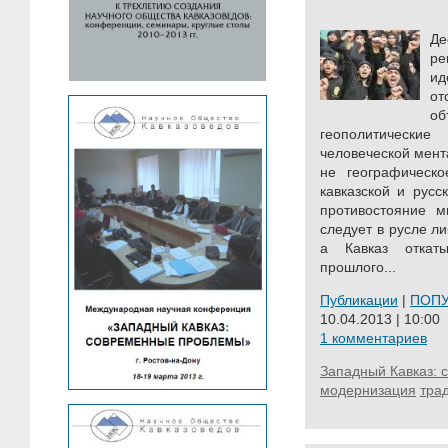
Д
р
и
о
о
геополитически
человеческой мент
не географическо
кавказской и русс
противостояние м
следует в русле л
а Кавказ откат
прошлого...
Публикации
|
ПОП
10.04.2013 | 10:00
1 комментариев
Западный Кавказ:
модернизация
тра