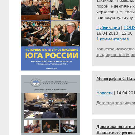
тактикой, позвол
порой идентичных
черкесов не толь
воинскую культуру..
Публикации
|
ПОП
16.04.2013 | 12:00
1 комментариев
воинское искусство
традиционализм
ч
Монография С.Ната
Новости
| 14.04.201
Дагестан
традицио
Динамика политико
Кавказского регион