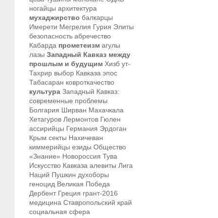
ногайцы
архитектура
мухаджирство
балкарцы
Имерети
Мегрелия
Гурия
Элиты
безопасность
абречество
Кабарда
прометеизм
агулы
лазы
Западный Кавказ между
прошлым и будущим
Хизб ут-
Тахрир
выбор Кавказа
эпос
Табасаран
ковроткачество
культура
Западный Кавказ:
современные проблемы
Болгария
Ширван
Махачкала
Хетагуров
Лермонтов
Гюлен
ассирийцы
Германия
Эрдоган
Крым
секты
Нахичеван
киммерийцы
езиды
Общество
«Знание»
Новороссия
Тува
Искусство Кавказа
алевиты
Лига
Наций
Пушкин
духоборы
геноцид
Великая Победа
Дербент
Греция
грант-2016
медицина
Ставропольский край
социальная сфера