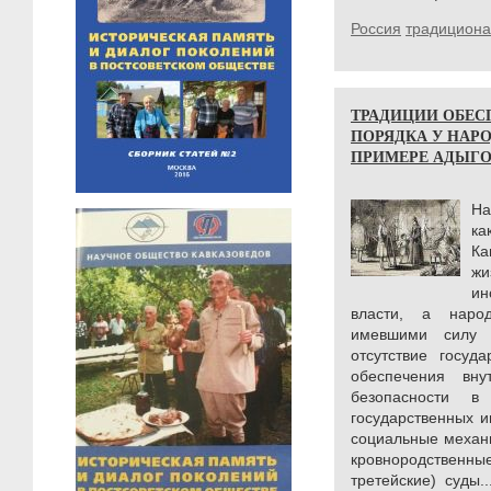
Россия
традицион
ТРАДИЦИИ ОБЕС
ПОРЯДКА У НАРО
ПРИМЕРЕ АДЫГОВ)
На
ка
Ка
ж
ин
власти, а наро
имевшими силу 
отсутствие госуд
обеспечения вн
безопасности в
государственных и
социальные механ
кровнородственн
третейские) суды.