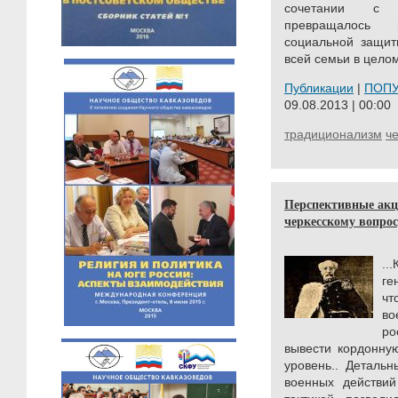
сочетании с к
превращалось
социальной защит
всей семьи в целом
Публикации
|
ПОП
09.08.2013 | 00:00
традиционализм
ч
Перспективные акц
черкесскому вопросу
.
ге
ч
во
ро
вывести кордонну
уровень..
Детальн
военных действий