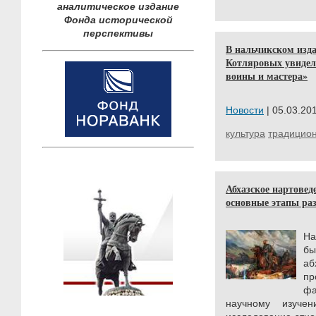
аналитическое издание
Фонда исторической
перспективы
В нальчикском изд
Котляровых увидел
воины и мастера»
Новости
| 05.03.201
культура
традицио
Абхазское нартовед
основные этапы раз
Н
б
аб
пр
ф
научному изуче