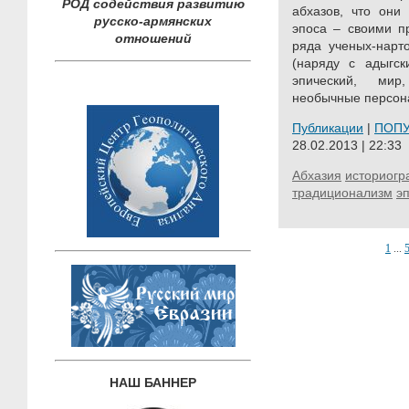
РОД содействия развитию
абхазов, что они
русско-армянских
эпоса – своими п
отношений
ряда ученых-нарто
(наряду с адыгск
эпический, мир
необычные персона
Публикации
|
ПОП
28.02.2013 | 22:33
Абхазия
историог
традиционализм
э
1
...
НАШ БАННЕР