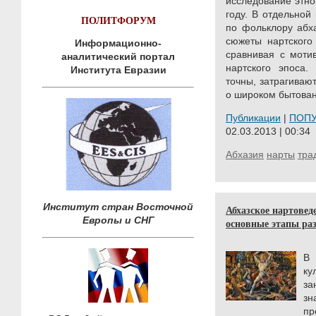
исследование этно
году. В отдельной
ПОЛИТФОРУМ
по фольклору абх
сюжеты нартского
Информационно-
сравнивая с моти
аналитический портал
нартского эпоса.
Института Евразии
точны, затрагиваю
о широком бытовани
Публикации
|
ПОП
02.03.2013 | 00:34
Абхазия
нарты
тра
Институт стран Восточной
Абхазское нартовед
Европы и СНГ
основные этапы раз
В
ку
за
зн
пр