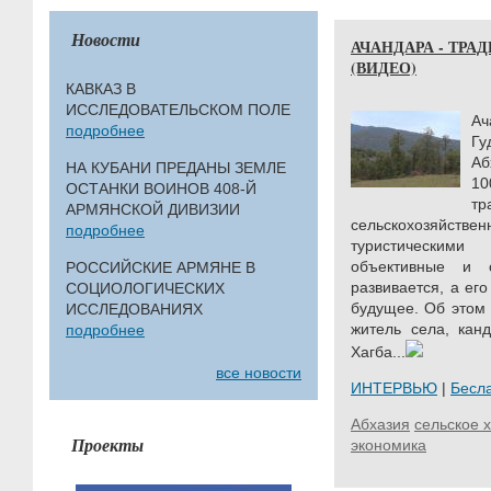
Новости
АЧАНДАРА - ТРА
(ВИДЕО)
КАВКАЗ В
ИССЛЕДОВАТЕЛЬСКОМ ПОЛЕ
А
подробнее
Гу
Аб
НА КУБАНИ ПРЕДАНЫ ЗЕМЛЕ
10
ОСТАНКИ ВОИНОВ 408-Й
т
АРМЯНСКОЙ ДИВИЗИИ
сельскохозяйстве
подробнее
туристическим
объективные и с
РОССИЙСКИЕ АРМЯНЕ В
развивается, а ег
СОЦИОЛОГИЧЕСКИХ
будущее. Об этом 
ИССЛЕДОВАНИЯХ
житель села, кан
подробнее
Хагба...
все новости
ИНТЕРВЬЮ
|
Бесл
Абхазия
сельское 
Проекты
экономика