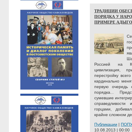
ТРАДИЦИИ ОБЕС
ПОРЯДКА У НАРО
ПРИМЕРЕ АДЫГОВ)
С
г
п
я
Ша
Россией на Ка
цивилизация, п
перестройку всего
кардинально меня
первую очередь 
порядка... Пред
сумевшие интегрир
справедливости 
горцами, добива
крайне сложном дел
Публикации
|
ПОП
10.08.2013 | 00:00