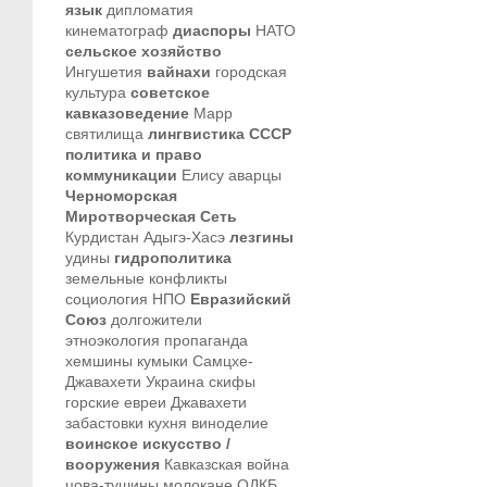
язык
дипломатия
кинематограф
диаспоры
НАТО
сельское хозяйство
Ингушетия
вайнахи
городская
культура
советское
кавказоведение
Марр
святилища
лингвистика
СССР
политика и право
коммуникации
Елису
аварцы
Черноморская
Миротворческая Сеть
Курдистан
Адыгэ-Хасэ
лезгины
удины
гидрополитика
земельные конфликты
социология
НПО
Евразийский
Союз
долгожители
этноэкология
пропаганда
хемшины
кумыки
Самцхе-
Джавахети
Украина
скифы
горские евреи
Джавахети
забастовки
кухня
виноделие
воинское искусство /
вооружения
Кавказская война
цова-тушины
молокане
ОДКБ