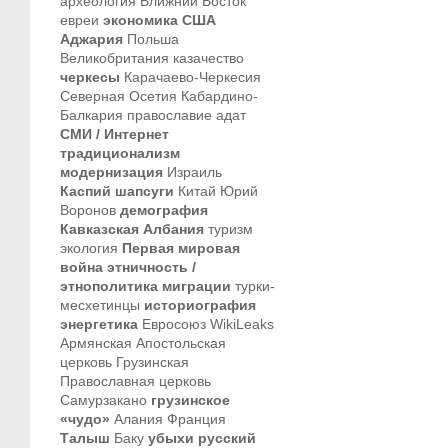
археология
Ближний Восток
евреи
экономика
США
Аджария
Польша
Великобритания
казачество
черкесы
Карачаево-Черкесия
Северная Осетия
Кабардино-
Балкария
православие
адат
СМИ / Интернет
традиционализм
модернизация
Израиль
Каспий
шапсуги
Китай
Юрий
Воронов
демография
Кавказская Албания
туризм
экология
Первая мировая
война
этничность /
этнополитика
миграции
турки-
месхетинцы
историография
энергетика
Евросоюз
WikiLeaks
Армянская Апостольская
церковь
Грузинская
Православная церковь
Самурзакано
грузинское
«чудо»
Алания
Франция
Талыш
Баку
убыхи
русский