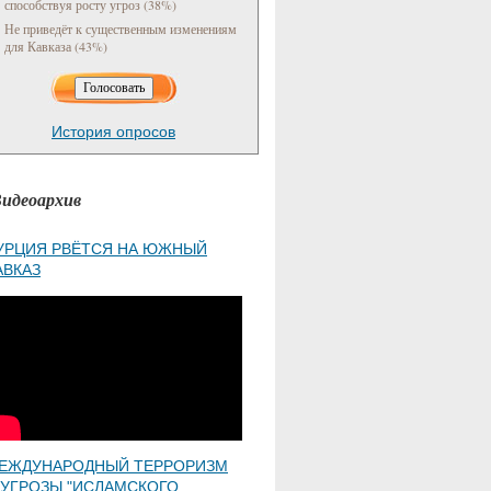
способствуя росту угроз (38%)
Не приведёт к существенным изменениям
для Кавказа (43%)
История опросов
идеоархив
УРЦИЯ РВЁТСЯ НА ЮЖНЫЙ
АВКАЗ
ЕЖДУНАРОДНЫЙ ТЕРРОРИЗМ
 УГРОЗЫ "ИСЛАМСКОГО