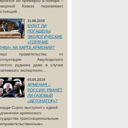
акроется он примерно в ноябре –
еверный Кавказ переживает
астоящий...
11.08.2019
БУДУТ ЛИ
ПОГАШЕНЫ
ЭКОЛОГИЧЕСКИЕ
«ГОРЯЧИЕ
ОЧКИ» НА КАРТЕ АРМЕНИИ?
тказ правительства от
ксплуатации Амулсарского
олотого рудника даже в случае
зитивного экспертного...
05.05.2019
АРМЕНИЯ –
РОССИЯ: РВАНЁТ
ЛИ ГАЗОВЫЙ
«ДЕТОНАТОР»?
жордж Сорос выступил с идеей
одчинения армянского
осударства транснациональным
неправительственным»