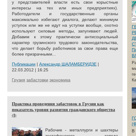
у представителей власти есть свои корыстные
интересы на тех или иных предприятиях).
Работодатели и государственные органы
максимально избегают диалога, делают минимум
уступок или же не идут на уступки вообще, охотно
Г
используют силовые методы, запугивают людей.
Р
Добавим к этому практически антисоциальный
Д
характер грузинского трудового законодательства,
С
что делает борьбу работников за свои права еще
П
более призрачными...
В
Р
Публикации
|
Александр ШАЛАМБЕРИДЗЕ
|
м
22.03.2012 | 16:25
г
Грузия
забастовки
экономика
Ка
Практика проведения забастовок в Грузии как
показатель уровня развития гражданского общества
(I)
Г
(
Рабочие - металлурги и шахтеры
В
зестафонского завода