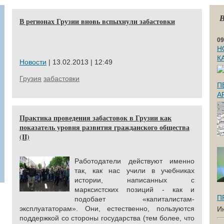
В
В регионах Грузии вновь вспыхнули забастовки
09
Н
К
Новости
| 13.02.2013 | 12:49
Грузия
забастовки
П
А
Практика проведения забастовок в Грузии как
показатель уровня развития гражданского общества
(II)
Работодатели действуют именно
так, как нас учили в учебниках
истории, написанных с
марксистских позиций - как и
П
подобает «капиталистам-
эксплуататорам». Они, естественно, пользуются
И
поддержкой со стороны государства (тем более, что