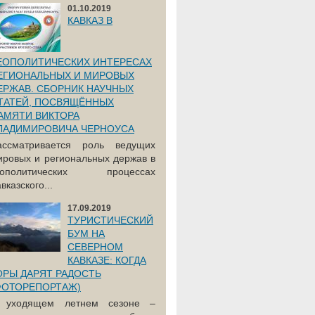
01.10.2019
КАВКАЗ В
ЕОПОЛИТИЧЕСКИХ ИНТЕРЕСАХ
ЕГИОНАЛЬНЫХ И МИРОВЫХ
ЕРЖАВ. СБОРНИК НАУЧНЫХ
ТАТЕЙ, ПОСВЯЩЁННЫХ
АМЯТИ ВИКТОРА
ЛАДИМИРОВИЧА ЧЕРНОУСА
ассматривается роль ведущих
ировых и региональных держав в
еополитических процессах
вказского...
17.09.2019
ТУРИСТИЧЕСКИЙ
БУМ НА
СЕВЕРНОМ
КАВКАЗЕ: КОГДА
ОРЫ ДАРЯТ РАДОСТЬ
ФОТОРЕПОРТАЖ)
 уходящем летнем сезоне –