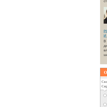
с
Р
И
В
д
вл
ша
О
Сво
Си