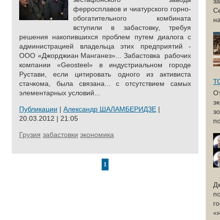
з
ферросплавов и чиатурского горно-
С
обогатительного комбината
н
вступили в забастовку, требуя
решения накопившихся проблем путем диалога с
администрацией владельца этих предприятий -
ООО «Джорджиан Манганез»... Забастовка рабочих
компании «Geosteel» в индустриальном городе
Рустави, если цитировать одного из активиста
Т
стачкома, была связана... с отсутствием самых
элементарных условий...
О
э
Публикации
|
Александр ШАЛАМБЕРИДЗЕ
|
з
20.03.2012 | 21:05
по
Грузия
забастовки
экономика
1
Д
п
г
«