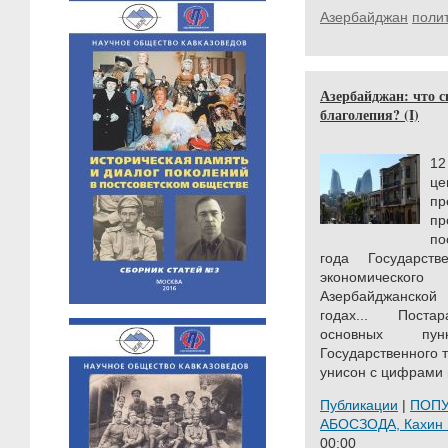
Азербайджан
полит
Азербайджан: что с
благолепия? (I)
12
це
п
п
по
года Государст
экономическ
Азербайджанск
годах... Постар
основных пун
Государственного 
унисон с цифрами г
Публикации
|
ПОП
АБОСЗОДА, Кахи
00:00