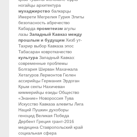
ногайцы
архитектура
мухаджирство
балкарцы
Имерети
Мегрелия
Гурия
Элиты
безопасность
абречество
Кабарда
прометеизм
агулы
лазы
Западный Кавказ между
прошлым и будущим
Хизб ут-
Тахрир
выбор Кавказа
эпос
Табасаран
ковроткачество
культура
Западный Кавказ:
современные проблемы
Болгария
Ширван
Махачкала
Хетагуров
Лермонтов
Гюлен
ассирийцы
Германия
Эрдоган
Крым
секты
Нахичеван
киммерийцы
езиды
Общество
«Знание»
Новороссия
Тува
Искусство Кавказа
алевиты
Лига
Наций
Пушкин
духоборы
геноцид
Великая Победа
Дербент
Греция
грант-2016
медицина
Ставропольский край
социальная сфера