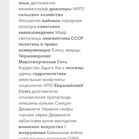
язык
дипломатия
кинематограф
диаспоры
НАТО
сельское хозяйство
Ингушетия
вайнахи
городская
культура
советское
кавказоведение
Марр
святилища
лингвистика
СССР
политика и право
коммуникации
Елису
аварцы
Черноморская
Миротворческая Сеть
Курдистан
Адыгэ-Хасэ
лезгины
удины
гидрополитика
земельные конфликты
социология
НПО
Евразийский
Союз
долгожители
этноэкология
пропаганда
хемшины
кумыки
Самцхе-
Джавахети
Украина
скифы
горские евреи
Джавахети
забастовки
кухня
виноделие
воинское искусство /
вооружения
Кавказская война
цова-тушины
молокане
ОДКБ