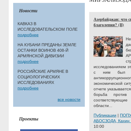
Новости
Азербайджан: что с
КАВКАЗ В
благолепия? (II)
ИССЛЕДОВАТЕЛЬСКОМ ПОЛЕ
подробнее
Н
д
НА КУБАНИ ПРЕДАНЫ ЗЕМЛЕ
бю
ОСТАНКИ ВОИНОВ 408-Й
АР
АРМЯНСКОЙ ДИВИЗИИ
с
подробнее
исследованияем эт
РОССИЙСКИЕ АРМЯНЕ В
с ним был оп
СОЦИОЛОГИЧЕСКИХ
антикоррупционн
ИССЛЕДОВАНИЯХ
экономической сит
подробнее
отчете указывается
борьба против 
все новости
соответствующи
области...
Публикации
|
ПОП
Проекты
АБОСЗОДА, Кахи
10:00