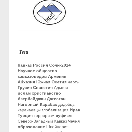
Теги
Кавказ
Россия
Сочи-2014
Научное общество
кавказоведов
Армения
Абхазия
Южная Осетия
нарты
Грузия
Сванетия
Адыгея
ислам
христианство
Азербайджан
Дагестан
Нагорный Карабах
дидойцы
карачаевцы
глобализация
Иран
Турция
терроризм
суфизм
Северо-Западный Кавказ
Чечня
образование
Швейцария