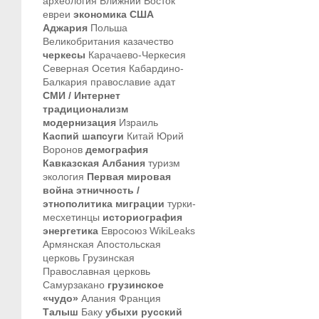
археология
Ближний Восток
евреи
экономика
США
Аджария
Польша
Великобритания
казачество
черкесы
Карачаево-Черкесия
Северная Осетия
Кабардино-
Балкария
православие
адат
СМИ / Интернет
традиционализм
модернизация
Израиль
Каспий
шапсуги
Китай
Юрий
Воронов
демография
Кавказская Албания
туризм
экология
Первая мировая
война
этничность /
этнополитика
миграции
турки-
месхетинцы
историография
энергетика
Евросоюз
WikiLeaks
Армянская Апостольская
церковь
Грузинская
Православная церковь
Самурзакано
грузинское
«чудо»
Алания
Франция
Талыш
Баку
убыхи
русский