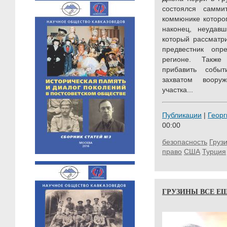
состоялся самм
коммюнике которог
наконец, неудав
который рассматр
предвестник оп
регионе. Такж
прибавить собы
захватом воору
участка...
Публикации
|
Георг
00:00
безопасность
Груз
право
США
Турция
ГРУЗИНЫ ВСЕ Е