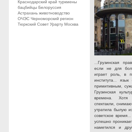
Краснодарский край
туркмены
бацбийцы
Белоруссия
Астрахань
животноводство
ОЧЭС
Черноморский регион
Тюркский Совет
Урарту
Москва
...Грузинская пр
если не для бол
играет роль, в п
института... язы
примитивным, сужа
Грузинская культ
времена. Хотя 
спектакли, снимаю
утратила былую из
советское время..
успешно проникает
наметился и дру