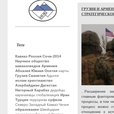
ГРУЗИЯ И АРМЕН
СТРАТЕГИЧЕСКОГ
Теги
Кавказ
Россия
Сочи-2014
Научное общество
кавказоведов
Армения
Абхазия
Южная Осетия
нарты
Грузия
Сванетия
Адыгея
ислам
христианство
Азербайджан
Дагестан
Нагорный Карабах
дидойцы
...Расширение з
карачаевцы
глобализация
Иран
главным фактором
Турция
терроризм
суфизм
процессы, в том чи
Северо-Западный Кавказ
Чечня
процесс можно сч
образование
Швейцария
отношению к кот