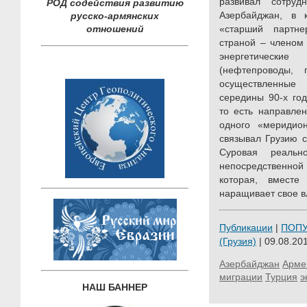
развивал сотру
РОД содействия развитию
Азербайджан, в 
русско-армянских
отношений
«старший партн
страной – членом
энергетически
(нефтепроводы, г
осуществленные
середины 90-х год
то есть направлен
одного «меридион
связывал Грузию с
Суровая реальн
непосредственной 
которая, вместе
наращивает свое вл
Публикации
|
ПОП
(Грузия)
| 09.08.201
Азербайджан
Арме
миграции
Турция
э
НАШ БАННЕР