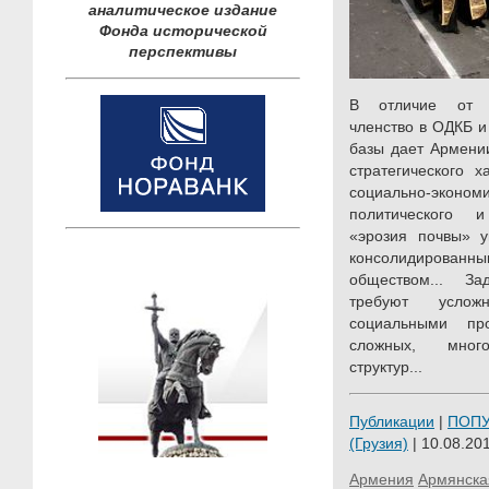
аналитическое издание
Фонда исторической
перспективы
В отличие от э
членство в ОДКБ и
базы дает Армении
стратегического х
социально-эконо
политического и
«эрозия почвы» у
консолидирова
обществом... За
требуют услож
социальными пр
сложных, много
структур...
Публикации
|
ПОП
(Грузия)
| 10.08.201
Армения
Армянска