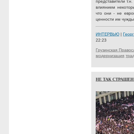
представители т.н
влиянием некотор
что они - не евр
ценности им чужды.
ИНТЕРВЬЮ
|
Георг
22:23
Грузинская Правос
модернизация
тра
НЕ ТАК СТРАШЕ