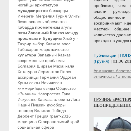
ногайцы
архитектура
проблемы, чем в
мухаджирство
балкарцы
власти, руково
Имерети
Мегрелия
Гурия
Элиты
общественнос
безопасность
абречество
воспринимают иде
Кабарда
прометеизм
агулы
местной общине
лазы
Западный Кавказ между
количество древни
прошлым и будущим
Хизб ут-
приходит в упадок 
Тахрир
выбор Кавказа
эпос
Табасаран
ковроткачество
культура
Западный Кавказ:
Публикации
|
ПОП
современные проблемы
(Грузия)
| 01.06.201
Болгария
Ширван
Махачкала
Армянская Апостол
Хетагуров
Лермонтов
Гюлен
этничность / этноп
ассирийцы
Германия
Эрдоган
Крым
секты
Нахичеван
киммерийцы
езиды
Общество
«Знание»
Новороссия
Тува
ГРУЗИЯ: «РАСТЕ
Искусство Кавказа
алевиты
Лига
НЕОПРЕДЕЛЕННО
Наций
Пушкин
духоборы
геноцид
Великая Победа
Дербент
Греция
грант-2016
медицина
Ставропольский край
социальная сфера