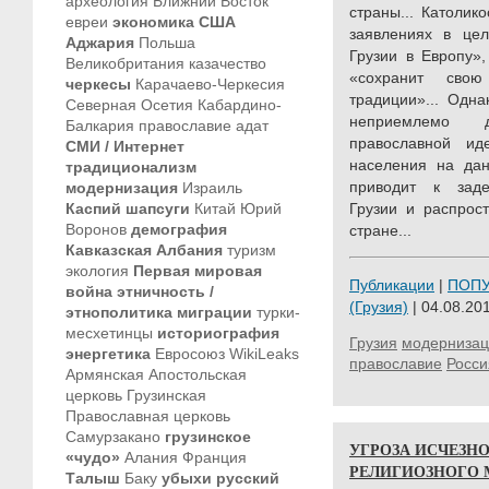
археология
Ближний Восток
страны... Католик
евреи
экономика
США
заявлениях в це
Аджария
Польша
Грузии в Европу»,
Великобритания
казачество
«сохранит свою
черкесы
Карачаево-Черкесия
традиции»... Одна
Северная Осетия
Кабардино-
неприемлемо д
Балкария
православие
адат
православной иде
СМИ / Интернет
населения на дан
традиционализм
приводит к заде
модернизация
Израиль
Каспий
шапсуги
Китай
Юрий
Грузии и распрос
Воронов
демография
стране...
Кавказская Албания
туризм
экология
Первая мировая
Публикации
|
ПОП
война
этничность /
(Грузия)
| 04.08.201
этнополитика
миграции
турки-
месхетинцы
историография
Грузия
модернизац
энергетика
Евросоюз
WikiLeaks
православие
Росси
Армянская Апостольская
церковь
Грузинская
Православная церковь
Самурзакано
грузинское
УГРОЗА ИСЧЕЗНО
«чудо»
Алания
Франция
РЕЛИГИОЗНОГО 
Талыш
Баку
убыхи
русский