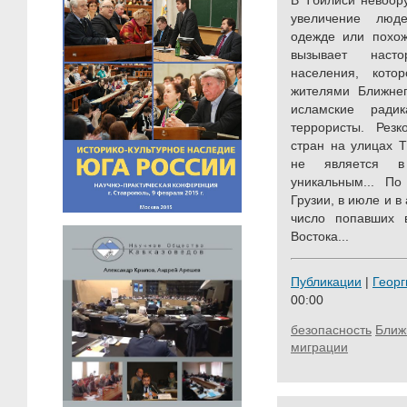
В Тбилиси невоор
увеличение люд
одежде или похож
вызывает наст
населения, кото
жителями Ближнег
исламские ради
террористы. Резк
стран на улицах Т
не является в
уникальным... П
Грузии, в июле и в 
число попавших 
Востока...
Публикации
|
Георг
00:00
безопасность
Ближ
миграции