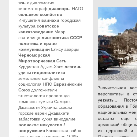
язык
дипломатия
кинематограф
диаспоры
НАТО
сельское хозяйство
Ингушетия
вайнахи
городская
культура
советское
кавказоведение
Марр
святилища
лингвистика
СССР
политика и право
коммуникации
Елису
аварцы
Черноморская
Миротворческая Сеть
Курдистан
Адыгэ-Хасэ
лезгины
удины
гидрополитика
земельные конфликты
социология
НПО
Евразийский
Значительная ча
Союз
долгожители
перспективы в с
этноэкология
пропаганда
уезжать... Пос
хемшины
кумыки
Самцхе-
образования в Тби
Джавахети
Украина
скифы
национальных мень
горские евреи
Джавахети
остается еще о
забастовки
кухня
виноделие
армянской общины
воинское искусство /
вооружения
Кавказская война
их церковной и 
цова-тушины
молокане
ОДКБ
Однако здесь 