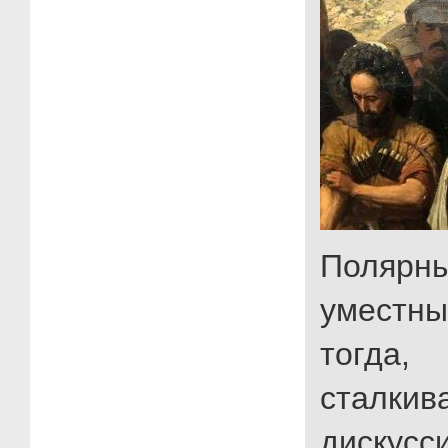
Поляр
уместн
тогда
сталк
дискусс