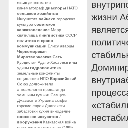
внутрип
язык
дипломатия
кинематограф
диаспоры
НАТО
сельское хозяйство
жизни А
Ингушетия
вайнахи
городская
культура
советское
являетс
кавказоведение
Марр
святилища
лингвистика
СССР
политич
политика и право
коммуникации
Елису
аварцы
Черноморская
стабиль
Миротворческая Сеть
Курдистан
Адыгэ-Хасэ
лезгины
Доминир
удины
гидрополитика
земельные конфликты
внутриа
социология
НПО
Евразийский
Союз
долгожители
этноэкология
пропаганда
процесс
хемшины
кумыки
Самцхе-
Джавахети
Украина
скифы
«стабил
горские евреи
Джавахети
забастовки
кухня
виноделие
нестаби
воинское искусство /
вооружения
Кавказская война
цова-тушины
молокане
ОДКБ