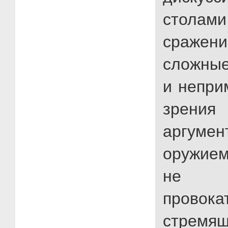
столами,
сраже
сложны
и непри
зрения
аргумен
оружием
не сп
провока
стремящ