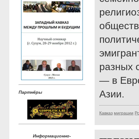
религио
обществ
политич
эмигран
разных 
— в Евр
Азии.
Партнёры
Кавказ
миграции
Р
Информационно-