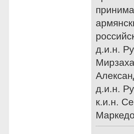
принима
армянск
российс
д.и.н. Р
Мирзахан
Алексан
д.и.н. Р
к.и.н. С
Маркедо