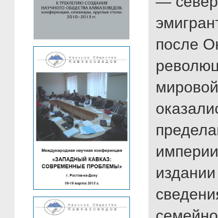
— север
эмигран
после О
революц
мировой
оказали
предела
империи
издании
сведени
семейно