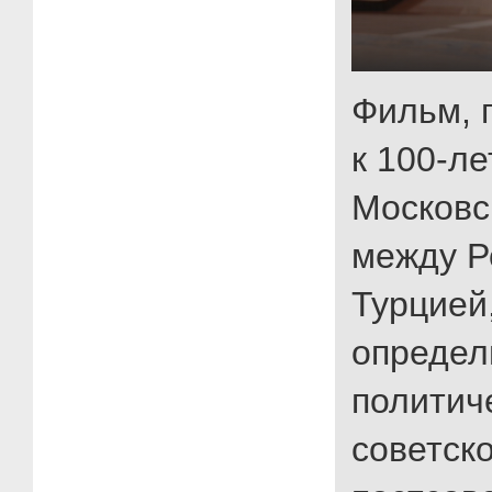
Фильм, 
к 100-л
Московс
между Р
Турцией
опреде
политич
советско