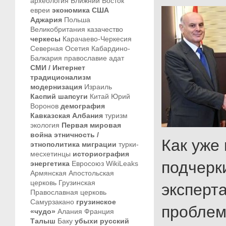
археология
Ближний Восток
евреи
экономика
США
Аджария
Польша
Великобритания
казачество
черкесы
Карачаево-Черкесия
Северная Осетия
Кабардино-
Балкария
православие
адат
СМИ / Интернет
традиционализм
модернизация
Израиль
Каспий
шапсуги
Китай
Юрий
Воронов
демография
Кавказская Албания
туризм
экология
Первая мировая
война
этничность /
Как уже
этнополитика
миграции
турки-
месхетинцы
историография
подчерк
энергетика
Евросоюз
WikiLeaks
Армянская Апостольская
церковь
Грузинская
эксперт
Православная церковь
Самурзакано
грузинское
пробле
«чудо»
Алания
Франция
Талыш
Баку
убыхи
русский