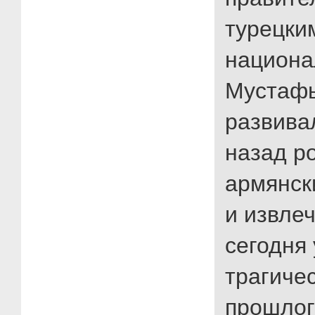
турецки
национа
Мустафы
развива
назад р
армянск
и извле
сегодня 
трагиче
прошлог