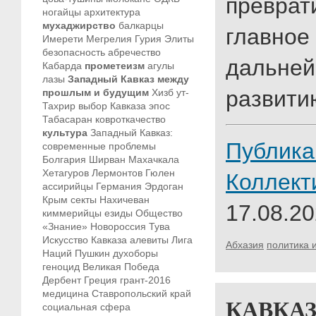
преврат
ногайцы
архитектура
мухаджирство
балкарцы
главное
Имерети
Мегрелия
Гурия
Элиты
безопасность
абречество
дальне
Кабарда
прометеизм
агулы
лазы
Западный Кавказ между
развити
прошлым и будущим
Хизб ут-
Тахрир
выбор Кавказа
эпос
Табасаран
ковроткачество
культура
Западный Кавказ:
Публика
современные проблемы
Болгария
Ширван
Махачкала
Хетагуров
Лермонтов
Гюлен
Коллект
ассирийцы
Германия
Эрдоган
Крым
секты
Нахичеван
17.08.20
киммерийцы
езиды
Общество
«Знание»
Новороссия
Тува
Искусство Кавказа
алевиты
Лига
Абхазия
политика 
Наций
Пушкин
духоборы
геноцид
Великая Победа
Дербент
Греция
грант-2016
медицина
Ставропольский край
КАВКА
социальная сфера