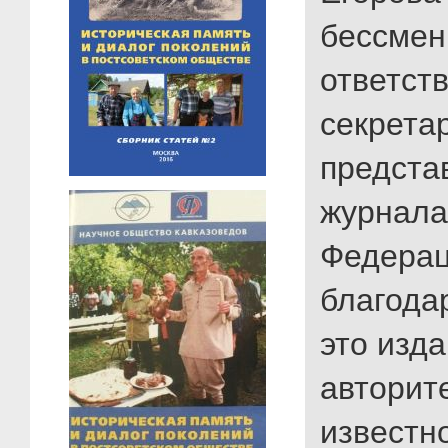
бессме
ответст
секрета
предста
журнала
Федерац
благода
это изд
авторит
известно