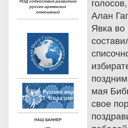
голосов,
РОД содействия развитию
русско-армянских
отношений
Алан Га
Явка во
состави
списочн
избират
поздним
мая Биб
свое по
поздрав
НАШ БАННЕР