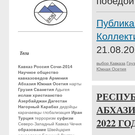
победой
Публика
Коллект
21.08.20
Теги
выбор Кавказа
Гру
Кавказ
Россия
Сочи-2014
Южная Осетия
Научное общество
кавказоведов
Армения
Абхазия
Южная Осетия
нарты
Грузия
Сванетия
Адыгея
РЕСПУ
ислам
христианство
Азербайджан
Дагестан
АБХАЗИ
Нагорный Карабах
дидойцы
карачаевцы
глобализация
Иран
Турция
терроризм
суфизм
2022 ГО
Северо-Западный Кавказ
Чечня
образование
Швейцария