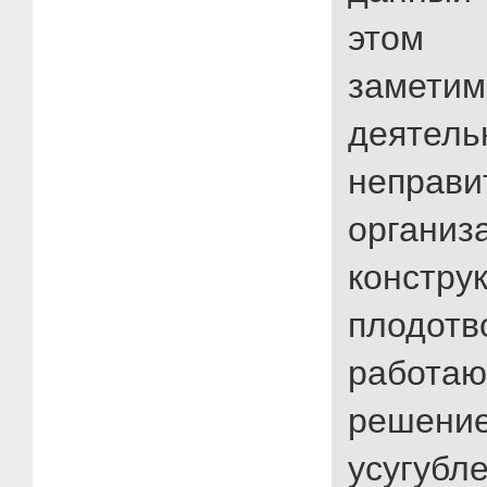
этом
заме
деятель
неправи
организ
конст
плодотв
рабо
решен
усугубл