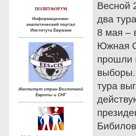
Весной 
ПОЛИТФОРУМ
два тура
Информационно-
аналитический портал
8 мая – 
Института Евразии
Южная 
прошли 
выборы.
тура выг
Институт стран Восточной
Европы и СНГ
действ
президе
Бибилов