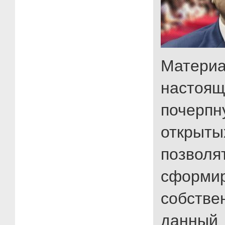
Матери
настоя
почер
открыты
позвол
сформи
собстве
данный