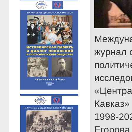
Междун
журнал 
политич
исследо
«Центра
Кавказ»
1998-202
Егорова