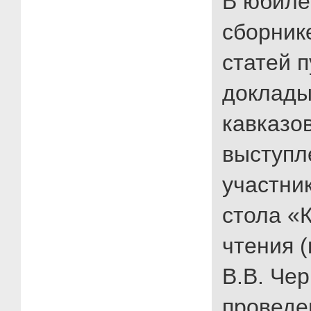
В юбиле
сборник
статей 
доклады
кавказо
выступл
участник
стола «
чтения 
В.В. Чер
проведе