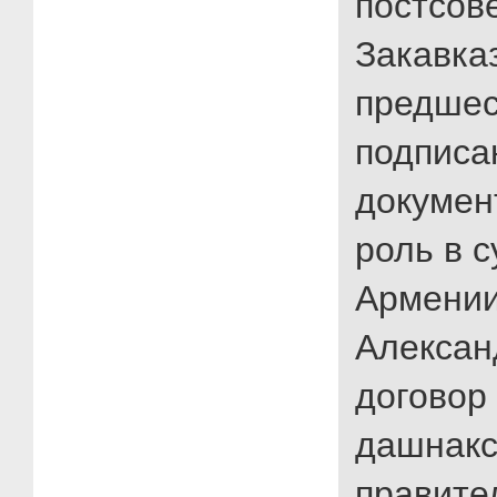
постсов
Закавка
предшес
подписа
докумен
роль в 
Армении
Алексан
договор
дашнак
правите