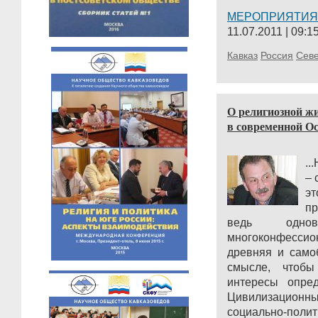
МЕРОПРИЯТИЯ
11.07.2011 | 09:1
Кавказ
Россия
Сев
О религиозной ж
в современной О
..
– 
э
п
ведь одно
многоконфессио
древняя и само
смысле, чтоб
интересы опре
Цивилизационны
социально-по