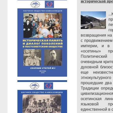
исторической пре
.
п
п
го
возвращения на 
с продвижением
империи, и в 
«осетины» пр
Политически
очевидным крит
духовной близос
еще неизвестн
этнокультурног
прошедшие два 
Традиции опред
цивилизационн
осетинская лин
языковой пре
единственной в 