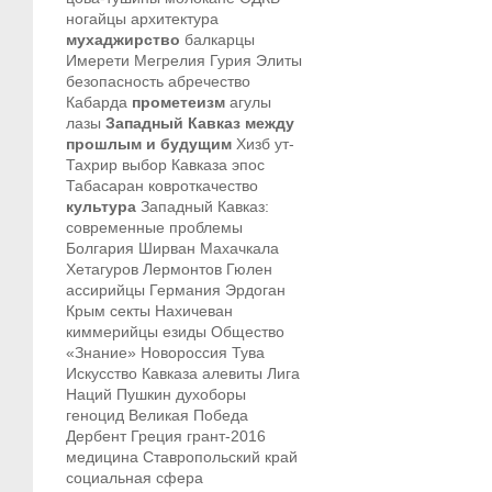
ногайцы
архитектура
мухаджирство
балкарцы
Имерети
Мегрелия
Гурия
Элиты
безопасность
абречество
Кабарда
прометеизм
агулы
лазы
Западный Кавказ между
прошлым и будущим
Хизб ут-
Тахрир
выбор Кавказа
эпос
Табасаран
ковроткачество
культура
Западный Кавказ:
современные проблемы
Болгария
Ширван
Махачкала
Хетагуров
Лермонтов
Гюлен
ассирийцы
Германия
Эрдоган
Крым
секты
Нахичеван
киммерийцы
езиды
Общество
«Знание»
Новороссия
Тува
Искусство Кавказа
алевиты
Лига
Наций
Пушкин
духоборы
геноцид
Великая Победа
Дербент
Греция
грант-2016
медицина
Ставропольский край
социальная сфера