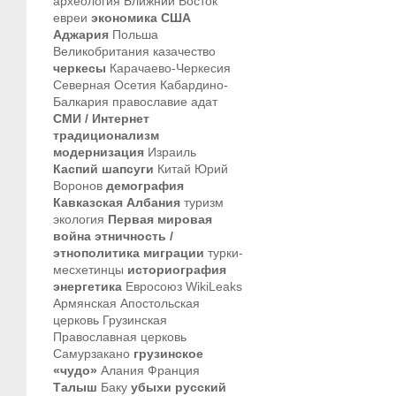
археология
Ближний Восток
евреи
экономика
США
Аджария
Польша
Великобритания
казачество
черкесы
Карачаево-Черкесия
Северная Осетия
Кабардино-
Балкария
православие
адат
СМИ / Интернет
традиционализм
модернизация
Израиль
Каспий
шапсуги
Китай
Юрий
Воронов
демография
Кавказская Албания
туризм
экология
Первая мировая
война
этничность /
этнополитика
миграции
турки-
месхетинцы
историография
энергетика
Евросоюз
WikiLeaks
Армянская Апостольская
церковь
Грузинская
Православная церковь
Самурзакано
грузинское
«чудо»
Алания
Франция
Талыш
Баку
убыхи
русский