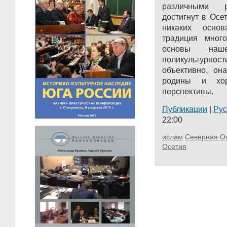
различными р
достигнут в Осе
никаких осно
традиция много
основы наш
поликультурнос
объективно, он
родины и хо
перспективы.
Публикации
|
Ру
22:00
ислам
Северная О
Осетия