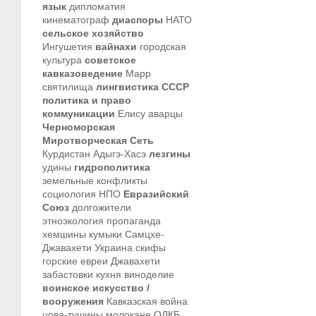
язык
дипломатия
кинематограф
диаспоры
НАТО
сельское хозяйство
Ингушетия
вайнахи
городская
культура
советское
кавказоведение
Марр
святилища
лингвистика
СССР
политика и право
коммуникации
Елису
аварцы
Черноморская
Миротворческая Сеть
Курдистан
Адыгэ-Хасэ
лезгины
удины
гидрополитика
земельные конфликты
социология
НПО
Евразийский
Союз
долгожители
этноэкология
пропаганда
хемшины
кумыки
Самцхе-
Джавахети
Украина
скифы
горские евреи
Джавахети
забастовки
кухня
виноделие
воинское искусство /
вооружения
Кавказская война
цова-тушины
молокане
ОДКБ