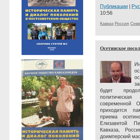
Публикации
|
Ру
10:56
Кавказ
Россия
Сев
Осетинское посол
Ин
о
ос
за
будет продо
политическа
современной О
приходится па
приема осетин
Елизаветой Пе
Кавказа, Росс
доимперский масш