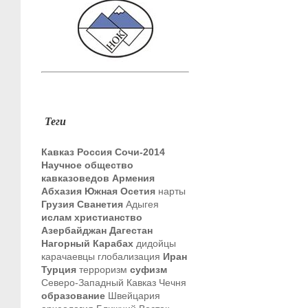
Теги
Кавказ
Россия
Сочи-2014
Научное общество
кавказоведов
Армения
Абхазия
Южная Осетия
нарты
Грузия
Сванетия
Адыгея
ислам
христианство
Азербайджан
Дагестан
Нагорный Карабах
дидойцы
карачаевцы
глобализация
Иран
Турция
терроризм
суфизм
Северо-Западный Кавказ
Чечня
образование
Швейцария