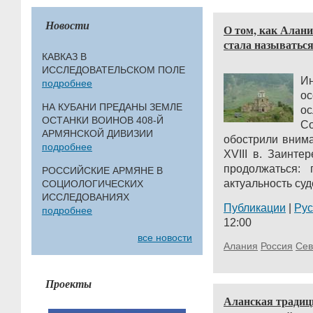
Новости
О том, как Алани
стала называться
КАВКАЗ В
ИССЛЕДОВАТЕЛЬСКОМ ПОЛЕ
Ин
подробнее
о
НА КУБАНИ ПРЕДАНЫ ЗЕМЛЕ
о
ОСТАНКИ ВОИНОВ 408-Й
Со
АРМЯНСКОЙ ДИВИЗИИ
обострили вним
подробнее
XVIII в. Заинте
продолжаться: 
РОССИЙСКИЕ АРМЯНЕ В
актуальность суд
СОЦИОЛОГИЧЕСКИХ
ИССЛЕДОВАНИЯХ
Публикации
|
Ру
подробнее
12:00
все новости
Алания
Россия
Сев
Проекты
Аланская традиц